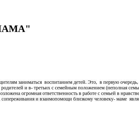
-МАМА"
ь:
елям заниматься воспитанием детей. Это, в первую очередь, св
 родителей и в- третьих с семейным положением (неполная семья,
зложена огромная ответственность в работе с семьей в нравств
ва сопереживания и взаимопомощи близкому человеку- маме яв