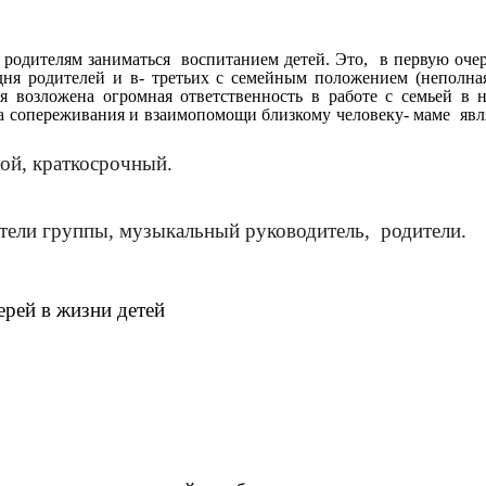
ость:
родителям заниматься воспитанием детей. Это, в первую очеред
дня родителей и в- третьих с семейным положением (неполная 
 возложена огромная ответственность в работе с семьей в нр
тва сопереживания и взаимопомощи близкому человеку- маме яв
ой, краткосрочный.
тели группы, музыкальный руководитель, родители.
рей в жизни детей