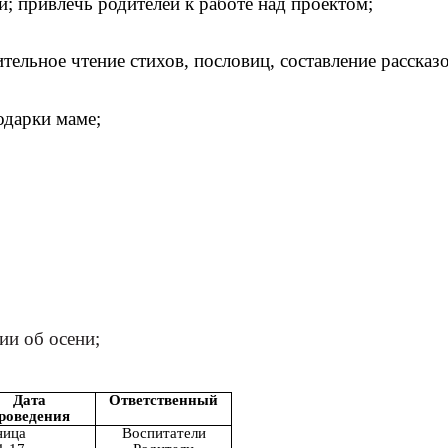
и; привлечь родителей к работе над проектом;
тельное чтение стихов, пословиц, составление рассказо
одарки маме;
.
ии об осени;
Дата
Ответственный
роведения
ница
Воспитатели