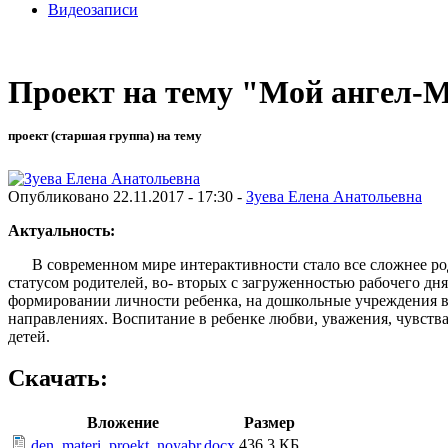
Видеозаписи
Проект на тему "Мой ангел
проект (старшая группа) на тему
Опубликовано 22.11.2017 - 17:30 -
Зуева Елена Анатольевна
Актуальност
В современном мире интерактивности стало все сложнее родит
статусом родителей, во- вторых с загруженностью рабочего дня
формировании личности ребенка, на дошкольные учреждения во
направлениях. Воспитание в ребенке любви, уважения, чувст
детей.
Скачать:
Вложение
Размер
436.3 КБ
den_materi_proekt_noyabr.docx