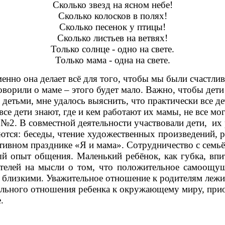
Сколько звезд на ясном небе!
Сколько колосков в полях!
Сколько песенок y птицы!
Сколько листьев на ветвях!
Только солнце - одно на свете.
Только мама - одна на свете.
менно она делает всё для того, чтобы мы были счастл
ворили о маме – этого будет мало. Важно, чтобы дети
с детьми, мне удалось выяснить, что практически все д
 все дети знают, где и кем работают их мамы, не все м
№2. В совместной деятельности участвовали дети, их 
тся: беседы, чтение художественных произведений, р
ортивном празднике «Я и мама». Сотрудничество с семь
ный опыт общения. Маленький ребёнок, как губка, в
телей на мысли о том, что положительное самоощущ
близкими. Уважительное отношение к родителям лежит
ельного отношения ребенка к окружающему миру, при
.