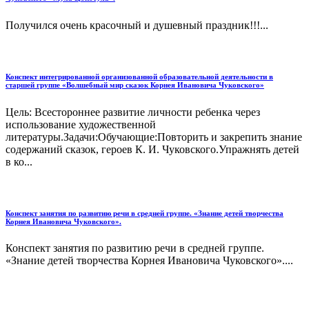
Получился очень красочный и душевный праздник!!!...
Конспект интегрированной организованной образовательной деятельности в
старшей группе «Волшебный мир сказок Корнея Ивановича Чуковского»
Цель: Всестороннее развитие личности ребенка через
использование художественной
литературы.Задачи:Обучающие:Повторить и закрепить знание
содержаний сказок, героев К. И. Чуковского.Упражнять детей
в ко...
Конспект занятия по развитию речи в средней группе. «Знание детей творчества
Корнея Ивановича Чуковского».
Конспект занятия по развитию речи в средней группе.
«Знание детей творчества Корнея Ивановича Чуковского»....