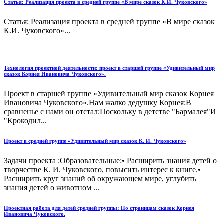
Статья: Реализация проекта в средней группе «В мире сказок К.И. Чуковского»
Статья: Реализация проекта в средней группе «В мире сказок
К.И. Чуковского»...
Технология проектной деятельности: проект в старшей группе «Удивительный мир
сказок Корнея Ивановича Чуковского».
Проект в старшей группе «Удивительный мир сказок Корнея
Ивановича Чуковского».Нам жалко дедушку Корнея:В
сравненье с нами он отстал:Поскольку в детстве "Бармалея"И
"Крокодил...
Проект в средней группе «Удивительный мир сказок К. И. Чуковского»
Задачи проекта :Образовательные:• Расширить знания детей о
творчестве К. И. Чуковского, повысить интерес к книге.•
Расширить круг знаний об окружающем мире, углубить
знания детей о животном ...
Проектная работа для детей средней группы: По страницам сказок Корнея
Ивановича Чуковского.