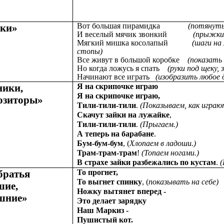
Вот большая пирамидка
(потянуть
ки»
И веселый мячик звонкий
(прыжки
Мягкий мишка косолапый
(шаги на
стопы)
Все живут в большой коробке
(показать
Но когда ложусь я спать
(руки под щеку, 
Начинают все играть
(изобразить любое
ники,
Я на скрипочке играю
Я на скрипочке играю,
озиторы»
Тили-тили-тили
.
(Показываем, как играют
Скачут зайки на лужайке
,
Тили-тили-тили
.
(Прыгаем.)
А теперь на барабане
.
Бум-бум-бум
, (
Хлопаем в ладоши.)
Трам-трам-трам
!
(Топаем ногами.)
В страхе зайки разбежались по кустам
.
(
братья
То прогнет,
То выгнет спинку
, (
показывать на себе)
шие,
Ножку вытянет вперед -
шние»
Это делает зарядку
Наш Маркиз -
Пушистый кот.