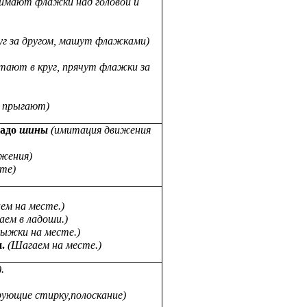
имают флажки над головой и
г за другом, машут флажками)
тают в круг, прячут флажки за
 прыгают)
надо
шины
(имитация движения
жения)
ате)
ем на месте.)
аем в ладоши.)
ыжки на месте.)
.
(Шагаем на месте.)
.
ующие стирку,полоскание)