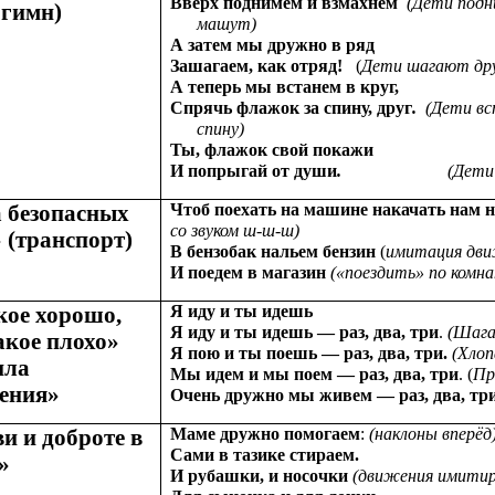
Вверх поднимем и взмахнем
(Дети подн
 гимн)
машут)
А затем мы дружно в ряд
Зашагаем, как отряд!
(
Дети шагают дру
А теперь мы встанем в круг,
Спрячь флажок за спину, друг
.
(Дети вс
спину)
Ты, флажок свой покажи
И попрыгай от души
.
(Дети
 безопасных
Чтоб поехать на машине накачать нам 
со звуком ш-ш-ш)
 (транспорт)
В бензобак нальем бензин
(
имитация дви
И поедем в магазин
(«поездить» по комн
кое хорошо,
Я иду и ты идешь
Я иду и ты идешь — раз, два, три
.
(Шага
акое плохо»
Я пою и ты поешь — раз, два, три.
(Хлоп
ила
Мы идем и мы поем — раз, два, три
. (
Пр
ения»
Очень дружно мы живем — раз, два, три
и и доброте в
Маме дружно помогаем
:
(наклоны вперёд)
Сами в тазике стираем.
»
И рубашки, и носочки
(движения имитир