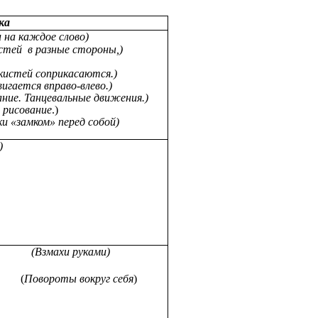
ка
 на каждое слово)
стей в разные стороны,)
кистей соприкасаются.)
вигается
вправо-влево.)
ние.
Танцевальные движения.)
сование
.)
ки «замком» перед собой)
)
и руками)
(
Повороты вокруг себя
)