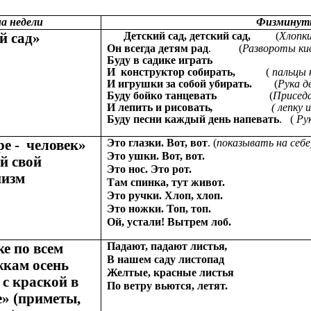
а недели
Физминут
й сад»
Детский сад, детский сад,
(
Хлопки
Он всегда детям рад
. (
Развороты ки
Буду в садике играть
И конструктор собирать,
(
пальцы 
И игрушки за собой убирать.
(
Рука д
Буду бойко танцевать
(
Приседа
И лепить и рисовать
,
( лепку и ри
Буду песни каждый день напевать
. (
Ру
ре - человек»
Это глазки. Вот, вот
. (
показывать на себе
Это ушки. Вот, вот.
й свой
Это нос. Это рот.
низм
Там спинка, тут живот.
Это ручки. Хлоп, хлоп.
Это ножки. Топ, топ.
Ой, устали! Вытрем лоб.
ке по всем
Падают, падают листья
,
(Взмах
В нашем саду листопад
жкам осень
Желтые, красные листья
 с краской в
По ветру вьются, летят.
» (приметы,