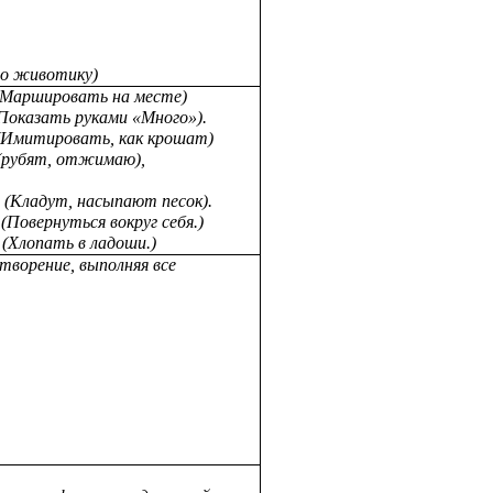
по животику)
Маршировать на месте)
ь руками «Много»).
(Имитировать, как крошат)
(рубят, отжимаю),
,
(Кладут, насыпают песок).
ься вокруг себя.)
(Хлопать в ладоши.)
ворение, выполняя все