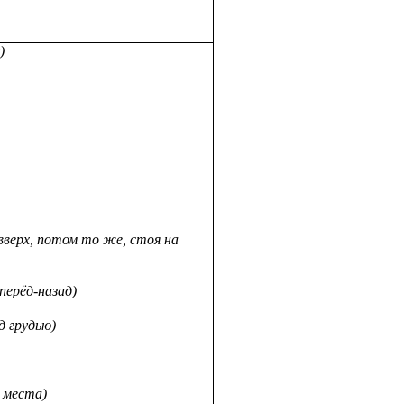
)
вверх, потом то же, стоя на
перёд-назад)
д грудью)
 места)