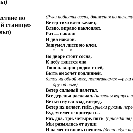
цы)
ствие по
(Руки подняты вверх, движения по тексту
Ветер тихо клен качает,
й станице»
Влево, вправо наклоняет.
вья)
Раз — наклон
И два наклон.
Зашумел листвою клен.
* * *
Во дворе стоит сосна,
К небу тянется она.
Тополь вырос рядом с ней,
Быть он хочет подлинней.
(стоя на одной ноге, потягиваемся —руки 
другой ноге)
Ветер сильный налетал,
Все деревья раскачал.
(наклоны корпуса в
Ветки гнутся взад-вперёд,
Ветер их качает, гнёт.
(рывки руками пере
Будем вместе приседать -
Раз, два, три, четыре, пять
.
(приседания)
Мы размялись от души
И на место вновь спешим.
(дети идут на