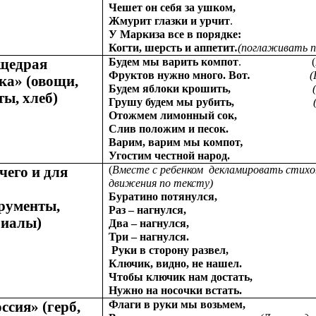
Чешет он себя за ушком,
Жмурит глазки и урчит
.
У Маркиза все в порядке:
Когти, шерсть и аппетит
.
(поглаживать 
щедрая
Будем мы варить компот
. (
Фруктов нужно много. Вот
.
(Показат
ка» (овощи,
Будем яблоки крошить,
ы, хлеб)
Грушу будем мы рубить,
Отожмем лимонный сок
Слив положим и песок.
Варим, варим мы компот
,
(Повернут
Угостим честной народ.
чего и для
(
Вместе с ребенком декламировать стихот
движения по тексту)
Буратино потянулся,
рументы,
Раз – нагнулся,
риалы)
Два – нагнулся,
Три – нагнулся.
Руки в сторону развел,
Ключик, видно, не нашел.
Чтобы ключик нам достать,
Нужно на носочки встать.
ссия» (герб,
Флаги в руки мы возьмем,