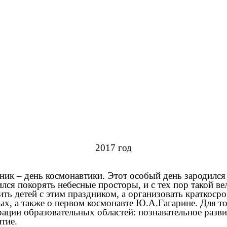
2017 год
дник – день космонавтики. Этот особый день зародилс
ился покорять небесные просторы, и с тех пор такой в
ть детей с этим праздником, а организовать краткоср
ых, а также о первом космонавте Ю.А.Гагарине. Для т
рации образовательных областей:
познавательное разви
итие.