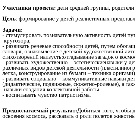
Участники проекта:
дети средней группы, родители
Цель
: формирование у детей реалистичных представл
Задачи:
- стимулировать познавательную активность детей п
кругозора;
- развивать речевые способности детей, путем обога
словаря, ознакомление с детской художественной лит
стихотворений наизусть;отгадывание загадок о космо
- развивать художественно – эстетическиенавыки у д
различных видов детской деятельности (пластилиногр
лепка, конструирование из бумаги – техника оригами)
- развивать социально – коммуникативные навыки де
(дидактические, подвижные, сюжетно-ролевые), а так
навыки создания коллективной работы.
- воспитывать чувство патриотизма.
Предполагаемый результат:
Добиться того, чтобы д
освоения космоса
,
рассказать о роли полетов животны