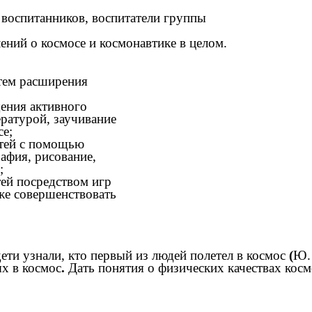
 воспитанников, воспитатели группы
ений о космосе и космонавтике в целом.
утем расширения
щения активного
ературой, заучивание
се;
етей с помощью
афия, рисование,
;
тей посредством игр
же совершенствовать
ети узнали, кто первый из людей полетел в космос
(
Ю. 
х в космос
.
Дать понятия о физических качествах кос