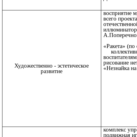
восприятие м
всего проект
отечественно
иллюминаторе
А.П
л
«Раке
коллективна
воспитателя
рисование не
Художественно - эстетическое
«Незнайка на
развитие
комплекс уп
подвижная и