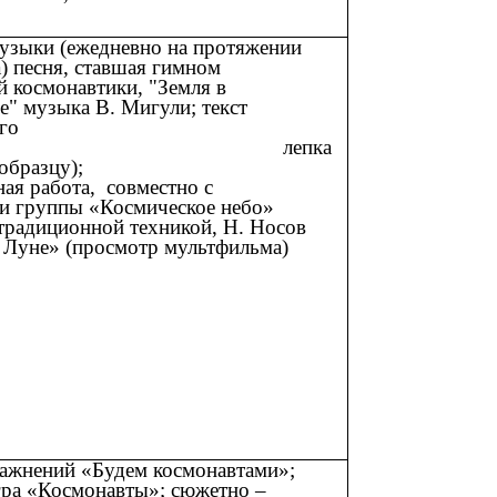
узыки (ежедневно на протяжении
а) песня, ставшая гимном
й космонавтики, "Земля в
" музыка В. Мигули; текст
оперечного
епка
та» (по образцу);
я работа, совместно с
ми группы «Космическое небо»
традиционной техникой, Н. Носов
 Луне» (просмотр мультфильма)
ражнений «Будем космонавтами»;
гра «Космонавты»; сюжетно –