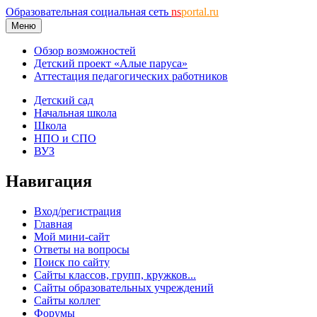
Образовательная социальная сеть
ns
portal.ru
Меню
Обзор возможностей
Детский проект «Алые паруса»
Аттестация педагогических работников
Детский сад
Начальная школа
Школа
НПО и СПО
ВУЗ
Навигация
Вход/регистрация
Главная
Мой мини-сайт
Ответы на вопросы
Поиск по сайту
Сайты классов, групп, кружков...
Сайты образовательных учреждений
Сайты коллег
Форумы