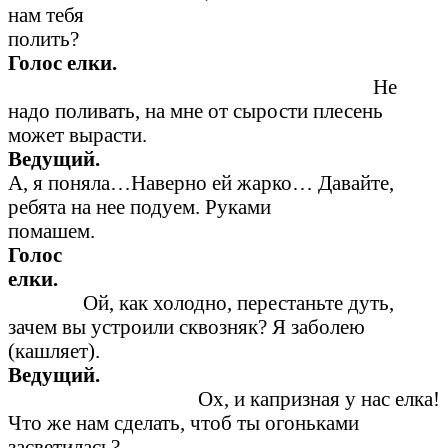
нам тебя
полить
Голос елки.
Не
надо поливать, на мне от сырости плесень
может вырасти.
Ведущ
А, я поняла…Наверно ей жарко… Давайте,
ребята на нее подуем. Руками
помаше
Голос
елки
Ой, как холодно, перестаньте дуть,
зачем вы устроили сквозняк? Я заболею
(кашляет
Ведущий.
Ох, и капризная у нас елка!
Что же нам сделать, чтоб ты огоньками
засветила