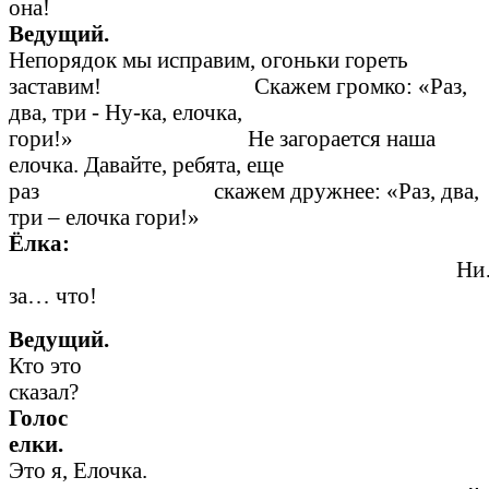
она!
Ведущи
Непорядок мы исправим, огоньки гореть
заставим! Скажем громко: «Раз,
два, три - Ну-ка, елочка,
гори!» Не загорается наша
елочка. Давайте, ребята, еще
раз скажем дружнее: «Раз, два,
три – елочка гори!»
Ёлка:
Н
за… что!
Ведущ
Кто это
сказа
Голос
елк
Это я, Елочка.