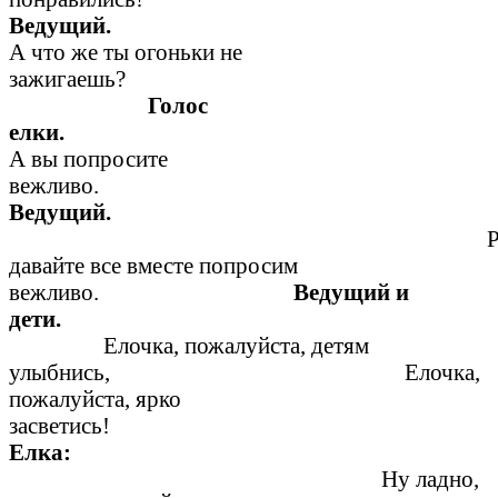
Ведущ
А что же ты огоньки не
зажигаешь?
Голос
елк
А вы попросите
вежливо.
Ведущий.
Р
давайте все вместе попросим
вежливо.
Ведущий и
дети.
Елочка, пожалуйста, детям
улыбнись, Елочка,
пожалуйста, ярко
засветись!
Елка:
Ну ладно,