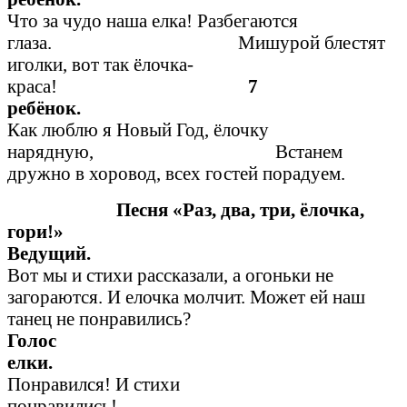
Что за чудо наша елка! Разбегаются
глаза. Мишурой блестят
иголки, вот так ёлочка-
краса!
7
ребёно
Как люблю я Новый Год, ёлочку
нарядную, Встанем
дружно в хоровод, всех гостей порадуем.
Песня «Раз, два, три, ёлочка,
гори!»
Ведущ
Вот мы и стихи рассказали, а огоньки не
загораются. И елочка молчит. Может ей наш
танец не понравились?
Голос
елки
Понравился! И стихи
понравились!