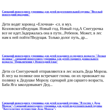
Сценарий новогоднего утренника для детей подготовительной группы "Веселый
новогодний праздник"
Дети водят хоровод «Елочная» -сл. и муз.
КозловскогоВедущая. Новый год, Новый год,А Снегурочка
все не идет.Задержалась она в пути...Ребенок. Может, в лес
нам к ней пойти?Ведущая. Только долог путь, др...
Сценарий новогоднего утренника для детей младшего и среднего возраста "Лесная
полянка", сценарий новогоднего утренника для детей старшего дошкольного
возраста "Приключения у Новогодней ёлки"
Дети со Снегурочкой отправляются в лес искать Деда Мороза.
В лесу на полянке они встречают гнома. он их провожает на
полянку к Дедушке Морозу. сценарий для саршего возраста,
Баба Яга заколдовывает Дед...
Сценарий новогоднего утренника для детей младшей группы "В гостях у Деда
Мороза"; Сценарий новогоднего утренника для детей подготовительной группы
"Кругосветное путешествие Деда Мороза";