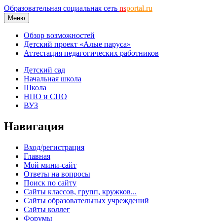
Образовательная социальная сеть
ns
portal.ru
Меню
Обзор возможностей
Детский проект «Алые паруса»
Аттестация педагогических работников
Детский сад
Начальная школа
Школа
НПО и СПО
ВУЗ
Навигация
Вход/регистрация
Главная
Мой мини-сайт
Ответы на вопросы
Поиск по сайту
Сайты классов, групп, кружков...
Сайты образовательных учреждений
Сайты коллег
Форумы