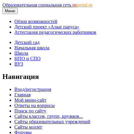
Образовательная социальная сеть
ns
portal.ru
Меню
Обзор возможностей
Детский проект «Алые паруса»
Аттестация педагогических работников
Детский сад
Начальная школа
Школа
НПО и СПО
ВУЗ
Навигация
Вход/регистрация
Главная
Мой мини-сайт
Ответы на вопросы
Поиск по сайту
Сайты классов, групп, кружков...
Сайты образовательных учреждений
Сайты коллег
Форумы