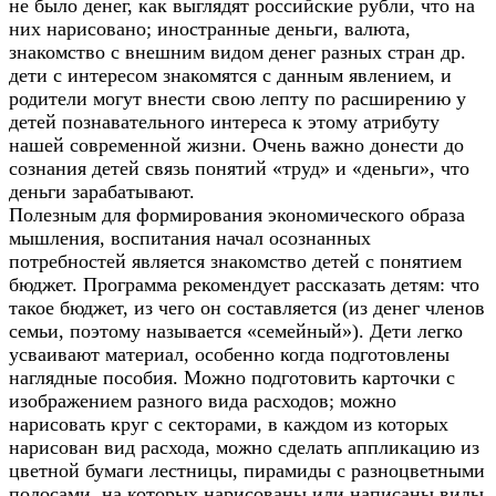
не было денег, как выглядят российские рубли, что на
них нарисовано; иностранные деньги, валюта,
знакомство с внешним видом денег разных стран др.
дети с интересом знакомятся с данным явлением, и
родители могут внести свою лепту по расширению у
детей познавательного интереса к этому атрибуту
нашей современной жизни. Очень важно донести до
сознания детей связь понятий «труд» и «деньги», что
деньги зарабатывают.
Полезным для формирования экономического образа
мышления, воспитания начал осознанных
потребностей является знакомство детей с понятием
бюджет. Программа рекомендует рассказать детям: что
такое бюджет, из чего он составляется (из денег членов
семьи, поэтому называется «семейный»). Дети легко
усваивают материал, особенно когда подготовлены
наглядные пособия. Можно подготовить карточки с
изображением разного вида расходов; можно
нарисовать круг с секторами, в каждом из которых
нарисован вид расхода, можно сделать аппликацию из
цветной бумаги лестницы, пирамиды с разноцветными
полосами, на которых нарисованы или написаны виды