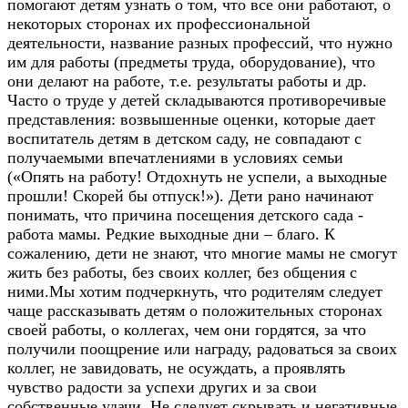
помогают детям узнать о том, что все они работают, о
некоторых сторонах их профессиональной
деятельности, название разных профессий, что нужно
им для работы (предметы труда, оборудование), что
они делают на работе, т.е. результаты работы и др.
Часто о труде у детей складываются противоречивые
представления: возвышенные оценки, которые дает
воспитатель детям в детском саду, не совпадают с
получаемыми впечатлениями в условиях семьи
(«Опять на работу! Отдохнуть не успели, а выходные
прошли! Скорей бы отпуск!»). Дети рано начинают
понимать, что причина посещения детского сада -
работа мамы. Редкие выходные дни – благо. К
сожалению, дети не знают, что многие мамы не смогут
жить без работы, без своих коллег, без общения с
ними.Мы хотим подчеркнуть, что родителям следует
чаще рассказывать детям о положительных сторонах
своей работы, о коллегах, чем они гордятся, за что
получили поощрение или награду, радоваться за своих
коллег, не завидовать, не осуждать, а проявлять
чувство радости за успехи других и за свои
собственные удачи. Не следует скрывать и негативные