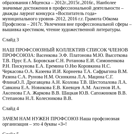
образования г.Мценска – 2012г.,2015г.,2016г., Наиболее
значимые достижения в профессиональной деятельности –
дважды лауреат конкурса «Воспитатель года»
муниципального уровня- 2012, 2016 г.г. Грамота Обкома
Профсоюза – 2017г. Увлечения вне профессиональной сферы –
вышивка крестиком, чтение художественной литературы.
Слайд 3
НАШ ПРОФСОЮЗНЫЙ КОЛЛЕКТИВ СПИСОК ЧЛЕНОВ
ПРОФСОЮЗА: Васенкова Э.Ф. Платонова М.Ю. Высоткова
Т.В. Прус Е.А. Боровская С.Н. Ротанова Е.И. Симоненкова
Р.Н. Пискунова Е.А. Еремина О.Ню Коровкина Н.С.
Черкасова О.А. Казеева И.И. Корнеева Т.А. Сафрыгина В.М.
Разина С.А. Рунова Н.М. Осинкина Л.А. Мацина С.Г.
ФлинаО.Л. Дрогавцева А.Н. Козлова Т.В. Шестопалова Л.А.
Савкина Е.А. Новикова Е.В. Киевцев А.М. Аксенов И.А.
Аксенова Г.А. Жаркова В.В. Шацкая Ю.В. Сапожников В.В.
Степанова Н.Л. Колесникова В.В.
Слайд 4
ЗАЧЕМ НАМ НУЖЕН ПРОФСОЮЗ Наша профсоюзная
организация – это 4 буквы «З»!