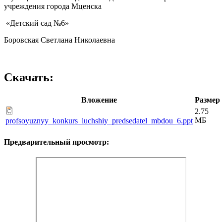
учреждения города Мценска
«Детский сад №6»
Боровская Светлана Николаевна
Скачать:
Вложение
Размер
2.75
МБ
profsoyuznyy_konkurs_luchshiy_predsedatel_mbdou_6.ppt
Предварительный просмотр: