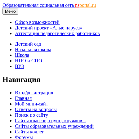
Образовательная социальная сеть
ns
portal.ru
Меню
Обзор возможностей
Детский проект «Алые паруса»
Аттестация педагогических работников
Детский сад
Начальная школа
Школа
НПО и СПО
ВУЗ
Навигация
Вход/регистрация
Главная
Мой мини-сайт
Ответы на вопросы
Поиск по сайту
Сайты классов, групп, кружков...
Сайты образовательных учреждений
Сайты коллег
Форумы