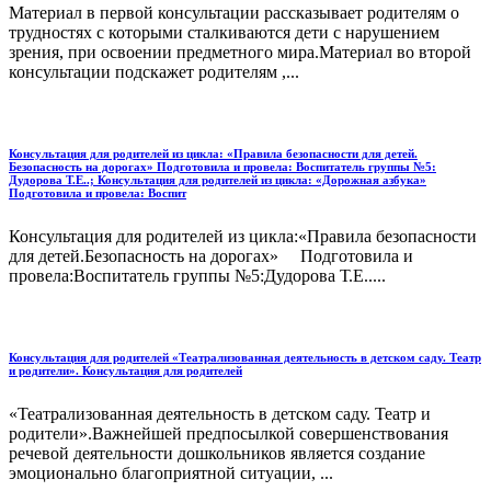
Материал в первой консультации рассказывает родителям о
трудностях с которыми сталкиваются дети с нарушением
зрения, при освоении предметного мира.Материал во второй
консультации подскажет родителям ,...
Консультация для родителей из цикла: «Правила безопасности для детей.
Безопасность на дорогах» Подготовила и провела: Воспитатель группы №5:
Дудорова Т.Е..; Консультация для родителей из цикла: «Дорожная азбука»
Подготовила и провела: Воспит
Консультация для родителей из цикла:«Правила безопасности
для детей.Безопасность на дорогах» Подготовила и
провела:Воспитатель группы №5:Дудорова Т.Е.....
Консультация для родителей «Театрализованная деятельность в детском саду. Театр
и родители». Консультация для родителей
«Театрализованная деятельность в детском саду. Театр и
родители».Важнейшей предпосылкой совершенствования
речевой деятельности дошкольников является создание
эмоционально благоприятной ситуации, ...