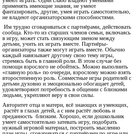
умеют играть. Одни слабо владеют умениями
применять имеющие знания, не умеют
фантазировать, другие, умея играть самостоятельно,
не владеют организаторскими способностями.
Им трудно сговариваться с партнёрами, действовать
сообща. Кто-то из старших членов семьи, включаясь
в игру, может стать связующим звеном между
детьми, учить их играть вместе. Партнёры-
организаторы также могут играть вместе. Обычно
каждый навязывает другому свою тему игры,
стремясь быть в главной роли. В этом случае без
помощи взрослого не обойтись. Можно выполнить
«главную роль» по очереди, взрослому можно взять
второстепенную роль. Совместные игры родителей с
детьми духовно и эмоционально обогащает детей,
удовлетворяют потребность в общении с близкими
людьми, укрепляют веру в свои силы.
Авторитет отца и матери, всё знающих и умеющих,
растёт в глазах детей, а с ним растёт любовь и
преданность близким. Хорошо, если дошкольник
умеет самостоятельно затевать игру, подобрать
нужный игровой материал, построить мысленно
план игры, сговариваться с партнёрами по игре или