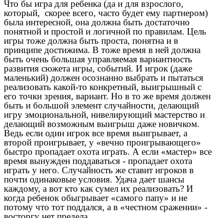
Что бы игра для ребенка (да и для взрослого,
который, скорее всего, часто будет ему партнером)
была интересной, она должна быть достаточно
понятной и простой и логичной по правилам. Цель
игры тоже должна быть проста, понятна и в
принципе достижима. В тоже время в ней должна
быть очень большая управляемая вариантность
развития сюжета игры, событий. И игрок (даже
маленький) должен осознанно выбрать и пытаться
реализовать какой-то конкретный, выигрышный с
его точки зрения, вариант. Но в то же время должен
быть и большой элемент случайности, делающий
игру эмоциональной, нивелирующий мастерство и
делающий возможным выигрыш даже новичком.
Ведь если один игрок все время выигрывает, а
второй проигрывает, у «вечно проигрывающего»
быстро пропадает охота играть. А если «мастер» все
время вынужден поддаваться - пропадает охота
играть у него. Случайность же ставит игроков в
почти одинаковые условия. Удача дает шансы
каждому, а вот кто как сумел их реализовать? И
когда ребенок обыгрывает «самого папу» и не
потому что тот поддался, а в «честном сражении» -
восторгу нет предела.