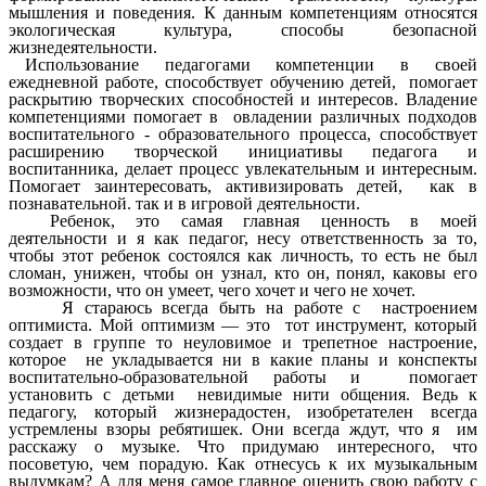
мышления и поведения. К данным компетенциям относятся
экологическая культура, способы безопасной
жизнедеятельности.
Использование педагогами компетенции в своей
ежедневной работе, способствует обучению детей, помогает
раскрытию творческих способностей и интересов. Владение
компетенциями помогает в овладении различных подходов
воспитательного - образовательного процесса, способствует
расширению творческой инициативы педагога и
воспитанника, делает процесс увлекательным и интересным.
Помогает заинтересовать, активизировать детей, как в
познавательной. так и в игровой деятельности.
Ребенок, это самая главная ценность в моей
деятельности и я как педагог, несу ответственность за то,
чтобы этот ребенок состоялся как личность, то есть не был
сломан, унижен, чтобы он узнал, кто он, понял, каковы его
возможности, что он умеет, чего хочет и чего не хочет.
Я стараюсь всегда быть на работе с настроением
оптимиста. Мой оптимизм — это тот инструмент, который
создает в группе то неуловимое и трепетное настроение,
которое не укладывается ни в какие планы и конспекты
воспитательно-образовательной работы и помогает
установить с детьми невидимые нити общения. Ведь к
педагогу, который жизнерадостен, изобретателен всегда
устремлены взоры ребятишек. Они всегда ждут, что я им
расскажу о музыке. Что придумаю интересного, что
посоветую, чем порадую. Как отнесусь к их музыкальным
выдумкам? А для меня самое главное оценить свою работу с