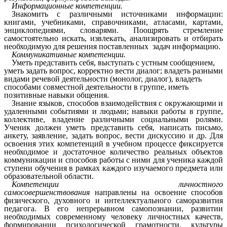
Информационные компетенции.
Знакомить с различными источниками информации:
книгами, учебниками, справочниками, атласами, картами,
энциклопедиями, словарями. Поощрять стремление
самостоятельно искать, извлекать, анализировать и отбирать
необходимую для решения поставленных задач информацию.
Коммуникативные компетенции.
Уметь представить себя, выступать с устным сообщением,
уметь задать вопрос, корректно вести диалог; владеть разными
видами речевой деятельности (монолог, диалог), владеть
способами совместной деятельности в группе, иметь
позитивные навыки общения.
Знание языков, способов взаимодействия с окружающими и
удаленными событиями и людьми; навыки работы в группе,
коллективе, владение различными социальными ролями.
Ученик должен уметь представить себя, написать письмо,
анкету, заявление, задать вопрос, вести дискуссию и др. Для
освоения этих компетенций в учебном процессе фиксируется
необходимое и достаточное количество реальных объектов
коммуникации и способов работы с ними для ученика каждой
ступени обучения в рамках каждого изучаемого предмета или
образовательной области.
Компетенции личностного
самосовершенствования
направлены на освоение способов
физического, духовного и интеллектуального саморазвития
педагога. В его непрерывном самопознании, развитии
необходимых современному человеку личностных качеств,
формировании психологической грамотности, культуры