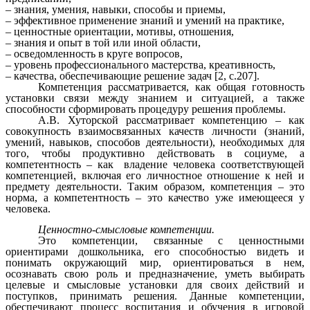
‒ знания, умения, навыки, способы и приемы,
‒ эффективное применение знаний и умений на практике,
‒ ценностные ориентации, мотивы, отношения,
‒ знания и опыт в той или иной области,
‒ осведомленность в круге вопросов,
‒ уровень профессионального мастерства, креативность,
‒ качества, обеспечивающие решение задач [2, с.207].
Компетенция рассматривается, как общая готовность
установки связи между знанием и ситуацией, а также
способности сформировать процедуру решения проблемы.
А.В. Хуторской рассматривает компетенцию – как
совокупность взаимосвязанных качеств личности (знаний,
умений, навыков, способов деятельности), необходимых для
того, чтобы продуктивно действовать в социуме, а
компетентность – как владение человека соответствующей
компетенцией, включая его личностное отношение к ней и
предмету деятельности. Таким образом, компетенция – это
норма, а компетентность – это качество уже имеющееся у
человека.
Ценностно-смысловые компетенции.
Это компетенции, связанные с ценностными
ориентирами дошкольника, его способностью видеть и
понимать окружающий мир, ориентироваться в нем,
осознавать свою роль и предназначение, уметь выбирать
целевые и смысловые установки для своих действий и
поступков, принимать решения. Данные компетенции,
обеспечивают процесс воспитания и обучения в игровой