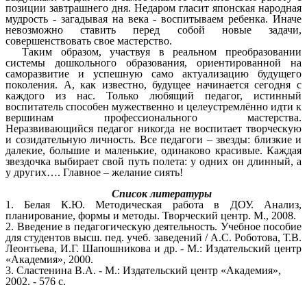
позиции завтрашнего дня. Недаром гласит японская народная
мудрость - загадывая на века - воспитываем ребенка. Иначе
невозможно ставить перед собой новые задачи,
совершенствовать свое мастерство.
Таким образом, участвуя в реальном преобразовании
системы дошкольного образования, ориентированной на
саморазвитие и успешную само актуализацию будущего
поколения. А, как известно, будущее начинается сегодня с
каждого из нас. Только любящий педагог, истинный
воспитатель способен мужественно и целеустремлённо идти к
вершинам профессионального мастерства.
Неразвивающийся педагог никогда не воспитает творческую
и созидательную личность. Все педагоги – звезды: близкие и
далекие, большие и маленькие, одинаково красивые. Каждая
звездочка выбирает свой путь полета: у одних он длинный, а
у других…. Главное – желание сиять!
Список литературы
1. Белая К.Ю. Методическая работа в ДОУ. Анализ,
планирование, формы и методы. Творческий центр. М., 2008.
2. Введение в педагогическую деятельность. Учебное пособие
для студентов высш. пед. учеб. заведений / А.С. Роботова, Т.В.
Леонтьева, И.Г. Шапошникова и др. - М.: Издательский центр
«Академия», 2000.
3. Сластенина В.А. - М.: Издательский центр «Академия»,
2002. - 576 с.