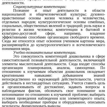
деятельности.
Социокультурные компетенции:
Познание и опыт деятельности в области
национальной и общечеловеческой культуры; духовно-
нравственные основы жизни человека и человечества,
отдельных народов; культурологические основы семейных,
социальных, общественных явлений и традиций; роль науки и
религии в жизни человека; компетенции в бытовой и
культурно-досуговой сфере, например, владение
эффективными способами организации свободного времени.
Сюда же относится опыт освоения учеником картины мира,
расширяющейся до культурологического и всечеловеческого
понимания мира.
Учебно-познавательные компетенции
.
Это совокупность компетенций дошкольника в сфере
самостоятельной познавательной деятельности, включающей
элементы мыслительной деятельности. Сюда входят способы
организации планирования, анализа, самооценки. По
отношению к изучаемым объектам дошкольник овладевает
креативными навыками: добыванием знаний
непосредственно из окружающей действительности, учится
действовать в нестандартных ситуациях. Учится ставить цель
и организовывать её достижение, задавать вопросы к
наблюдаемым фактам, обозначать свое понимание или
непонимание по отношению к изучаемой проблеме; выбирать
условия проведения наблюдения или элементарного опыта;
выбирать необходимые приборы и оборудование, описывать
результаты, формулировать выводы.