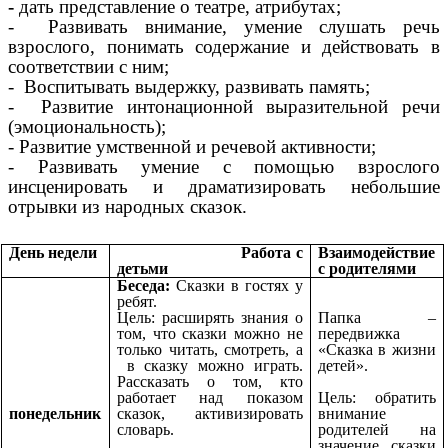
-
дать представление о театре, атрибутах;
- Развивать внимание, умение слушать речь
взрослого, понимать содержание и действовать в
соответствии с ним;
- Воспитывать выдержку, развивать память;
- Развитие интонационной выразительной речи
(эмоциональность);
- Развитие умственной и речевой активности;
- Развивать умение с помощью взрослого
инсценировать и драматизировать небольшие
отрывки из народных сказок.
День недели
Работа с
Взаимодействие
детьми
с родителями
Беседа:
Сказки в гостях у
ребят.
Цель:
расширять знания о
Папка –
том, что сказки можно не
передвижка
только читать, смотреть, а
«Сказка в жизни
в сказку можно играть.
детей».
Рассказать о том, кто
работает над показом
Цель: обратить
понедельник
сказок, активизировать
внимание
словарь.
родителей на
значение сказки