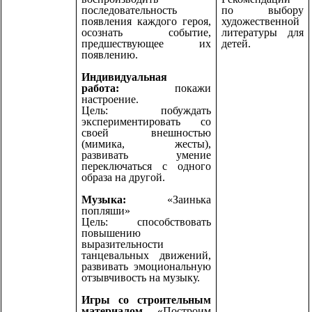
последовательность
по выбору
появления каждого героя,
художественной
осознать событие,
литературы для
предшествующее их
детей.
появлению.
Индивидуальная
работа:
покажи
настроение.
Цель: побуждать
экспериментировать со
своей внешностью
(мимика, жесты),
развивать умение
переключаться с одного
образа на другой.
Музыка:
«Заинька
попляши»
Цель: способствовать
повышению
выразительности
танцевальных движений,
развивать эмоциональную
отзывчивость на музыку.
Игры со строительным
материалом
«Построим