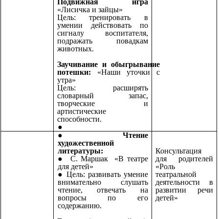
Подвижная игра
«Лисичка и зайцы»
Цель: тренировать в
умении действовать по
сигналу воспитателя,
подражать повадкам
животных.
Заучивание и обыгрывание
потешки
:
«Наши уточки с
утра»
Цель:
расширять
словарный запас,
творческие и
артистические
способности.
Чтение
художественной
литературы:
Консультация
С. Маршак «В театре
для родителей
для детей»
«Роль
Цель: развивать умение
театральной
внимательно слушать
деятельности в
чтение, отвечать на
развитии речи
вопросы по его
детей»
содержанию.