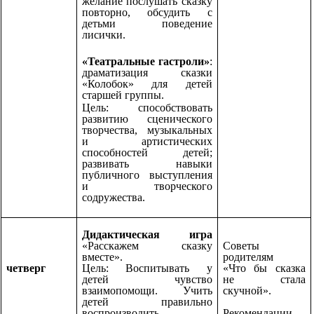
желание послушать сказку
повторно, обсудить с
детьми поведение
лисички.
«Театральные гастроли»
:
драматизация сказки
«Колобок» для детей
старшей группы.
Цель: способствовать
развитию сценического
творчества, музыкальных
и артистических
способностей детей;
развивать навыки
публичного выступления
и творческого
содружества.
Дидактическая игра
«Расскажем сказку
Советы
вместе».
родителям
четверг
Цель: Воспитывать у
«Что бы сказка
детей чувство
не стала
взаимопомощи. Учить
скучной».
детей правильно
воспроизводить
Рекомендации