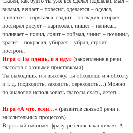
Скажи, как будто ты уже все сделал (сделала). мыл –
вымыл, вешает – повесил, одевается – оделся,
прячется – спрятался, гладит – погладил, стирает -
постирал рисует – нарисовал, пишет – написал,
поливает – полил, ловит – поймал, чинит – починил,
красит – покрасил, убирает – убрал, строит –
построил
Игра « Ты идешь, и я иду»
(закрепление в речи
глаголов с разными приставками)
Ты выходишь, и я выхожу, ты обходишь и я обхожу
и т. д. (подходить, заходить, переходить…) Можно
по аналогии использовать глаголы ехать, лететь.
Игра «А что, если…»
(развитие связной речи и
мыслительных процессов)
Взрослый начинает фразу, ребенок заканчивает. А