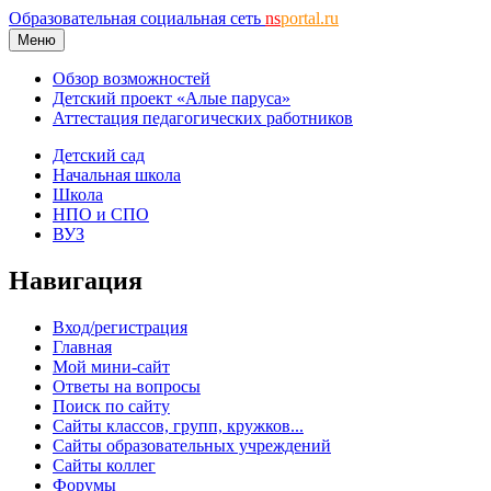
Образовательная социальная сеть
ns
portal.ru
Меню
Обзор возможностей
Детский проект «Алые паруса»
Аттестация педагогических работников
Детский сад
Начальная школа
Школа
НПО и СПО
ВУЗ
Навигация
Вход/регистрация
Главная
Мой мини-сайт
Ответы на вопросы
Поиск по сайту
Сайты классов, групп, кружков...
Сайты образовательных учреждений
Сайты коллег
Форумы