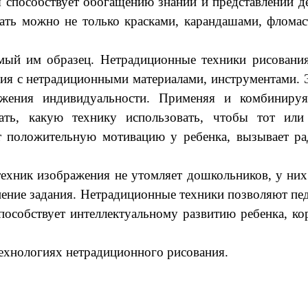
способствует обогащению знаний и представлений дет
вать можно не только красками, карандашами, флома
емый им образец. Нетрадиционные техники рисования
ия с нетрадиционными материалами, инструментами. Э
ражения индивидуальности. Применяя и комбиниру
ать, какую технику использовать, чтобы тот ил
 положительную мотивацию у ребенка, вызывает рад
ехник изображения не утомляет дошкольников, у них 
нение задания. Нетрадиционные техники позволяют пе
способствует интеллектуальному развитию ребенка, к
технологиях нетрадиционного рисования.