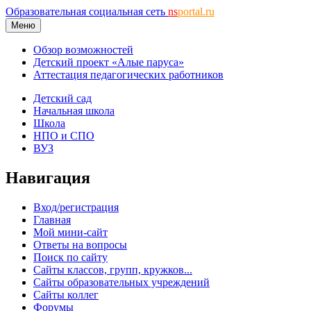
Образовательная социальная сеть
ns
portal.ru
Меню
Обзор возможностей
Детский проект «Алые паруса»
Аттестация педагогических работников
Детский сад
Начальная школа
Школа
НПО и СПО
ВУЗ
Навигация
Вход/регистрация
Главная
Мой мини-сайт
Ответы на вопросы
Поиск по сайту
Сайты классов, групп, кружков...
Сайты образовательных учреждений
Сайты коллег
Форумы