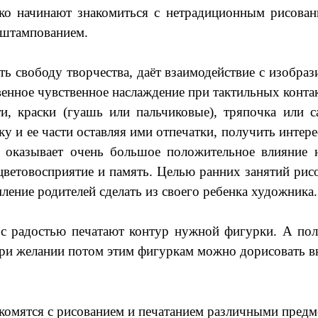
ко начинают знакомиться с нетрадиционным рисован
 штампованием.
ь свободу творчества, даёт взаимодействие с изобраз
нное чувственное наслаждение при тактильных контакт
ти, краски (гуашь или пальчиковые), тряпочка или 
ку и ее части оставляя ими отпечатки, получить инте
 оказывает очень большое положительное влияние 
 цветовосприятие и память. Целью ранних занятий рис
ление родителей сделать из своего ребенка художника.
 с радостью печатают контур нужной фигурки. А по
 При желании потом этим фигуркам можно дорисовать в
акомятся с рисованием и печатанием различными предм