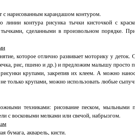
ист с нарисованным карандашом контуром.
по линии контура рисунка тычки кисточкой с краск
 тычками, сделанными в произвольном порядке. Пр
ми
занятие, которое отлично развивает моторику у деток
речка, рис, пшено и др.) и предложим малышу просто 
рисунки крупами, закрепив их клеем. А можно нанос
 не только крупами, можно использовать любые сыпучи
ложными техниками: рисование песком, мыльными пу
ли с восковыми мелками или свечой, набрызгом.
кам
я бумага, акварель, кисти.