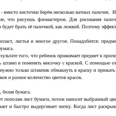
- вместо кисточки берём несколько ватных палочек. И
, что рисуешь фломастером. Для рисования палоч
ш будет брать её палочкой, как ложкой. Поэтому эффек
пласт, листья и многое другое. Понадобится: предм
бумага.
езультате того, что ребенок прижимает предмет к проп
ть штамп и поменять мисочку с краской. С помощью о
я, нужно только штампик обмакнуть в краску и прижать
ов и разное количество цветов красок.
, белая бумага.
т пополам лист бумаги, потом наносит выбранный цвет
ет и быстро выдергивает нитку. Когда лист раскрыва