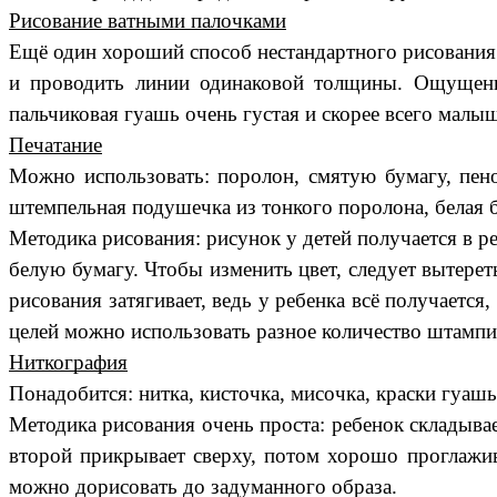
Рисование ватными палочками
Ещё один хороший способ нестандартного рисования 
и проводить линии одинаковой толщины. Ощущение
пальчиковая гуашь очень густая и скорее всего малы
Печатание
Можно использовать: поролон, смятую бумагу, пено
штемпельная подушечка из тонкого поролона, белая 
Методика рисования: рисунок у детей получается в р
белую бумагу. Чтобы изменить цвет, следует вытере
рисования затягивает, ведь у ребенка всё получаетс
целей можно использовать разное количество штампик
Ниткография
Понадобится: нитка, кисточка, мисочка, краски гуашь
Методика рисования очень проста: ребенок складывае
второй прикрывает сверху, потом хорошо проглажива
можно дорисовать до задуманного образа.