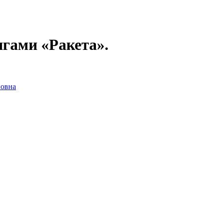
игами «Ракета».
новна