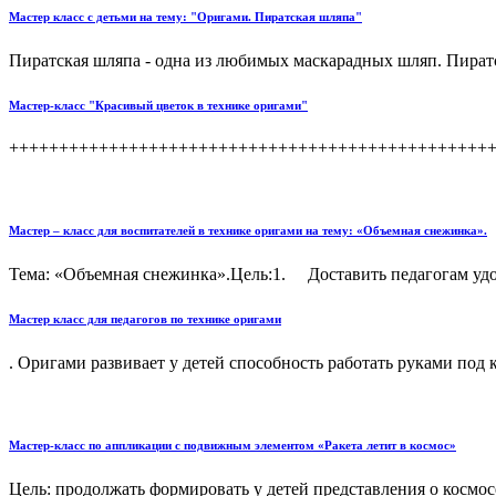
Мастер класс с детьми на тему: "Оригами. Пиратская шляпа"
Пиратская шляпа - одна из любимых маскарадных шляп. Пират
Мастер-класс "Красивый цветок в технике оригами"
+++++++++++++++++++++++++++++++++++++++++++++++++
Мастер – класс для воспитателей в технике оригами на тему: «Объемная снежинка».
Тема: «Объемная снежинка».Цель:1. Доставить педагогам уд
Мастер класс для педагогов по технике оригами
. Оригами развивает у детей способность работать руками под 
Мастер-класс по аппликации с подвижным элементом «Ракета летит в космос»
Цель: продолжать формировать у детей представления о космос