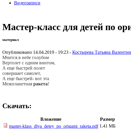
Видеозаписи
Мастер-класс для детей по ор
материал
Опубликовано 14.04.2019 - 19:23 -
Костырева Татьяна Валенти
Мчится в небе голубом
Вертолет с одним винтом,
А еще быстрей полет
совершает самолет,
А еще быстрей- вот эта
Межпланетная
ракета
!
Скачать:
Вложение
Размер
1.41 МБ
master-klass_dlya_detey_po_origami_raketa.pdf