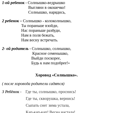
1-ой ребенок -
Солнышко-ведрышко
Выгляни в окошечко!
Солнышко, нарядись,
2 ребенок –
Солнышко - колоколнышко,
Ты пораньше взойди,
Нас пораньше разбуди,
Нам в поля бежать,
Нам весну встречать.
2- ой родитель -
Солнышко, солнышко,
Красное семенышко,
Выйди поскорее,
Будь к нам подобрее!»
Хоровод «Солнышко».
( после хоровода родители садятся)
3 Ребёнок -
Где ты, солнышко, проснись!
Где ты, скворушка, вернись!
Сыпать снег зима устала,
Кап-кап-кап! Весна настала!