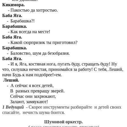
Кикимора.
- Пакостью да хитростью.
Баба Яга.
- Барабашка?!
Барабашка.
- Как всегда на месте!
Баба Яга.
- Какой сюрпризик ты приготовил?
Барабашка.
- Баловство, шум да безобразия.
Баба Яга.
- И я, Яга, костяная нога, пугать буду, стращать буду! Ну
что, силушка нечистая, принимайся за работу! С тебя, Леший,
начн Будь к нам подобрее!»ем.
Леший.
- А сейчас я всех детей,
В разных превращу зверей.
Сейчас они захрюкают,
Залают, замяукают!
1 Ведущий
-
Скорее инструменты разбирайте и детей своих
спасайте, нечисть шума боится.
Шумовой оркестр.