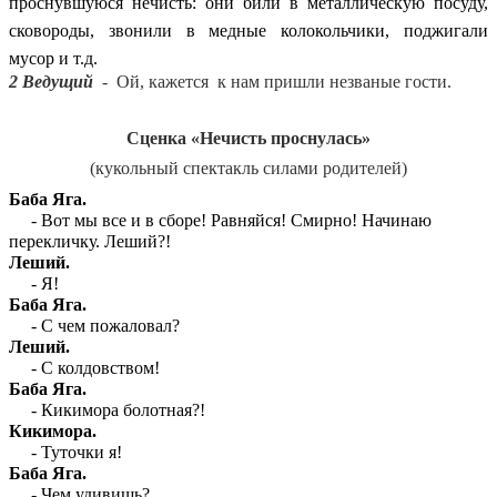
проснувшуюся нечисть: они били в металлическую посуду,
сковороды, звонили в медные колокольчики, поджигали
мусор и т.д.
2 Ведущий
- Ой, кажется к нам пришли незваные гости.
Сценка «Нечисть проснулась»
(кукольный спектакль силами родителей)
Баба Яга.
- Вот мы все и в сборе! Равняйся! Смирно! Начинаю
перекличку. Леший?!
Леший.
- Я!
Баба Яга.
- С чем пожаловал?
Леший.
- С колдовством!
Баба Яга.
- Кикимора болотная?!
Кикимора.
- Туточки я!
Баба Яга.
- Чем удивишь?