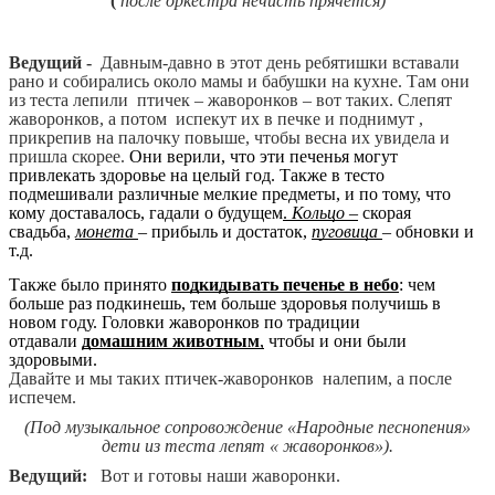
(
после оркестра нечисть прячется)
Ведущий -
Давным-давно в этот день ребятишки вставали
рано и собирались около мамы и бабушки на кухне. Там они
из теста лепили птичек – жаворонков – вот таких. Слепят
жаворонков, а потом испекут их в печке и поднимут ,
прикрепив на палочку повыше, чтобы весна их увидела и
пришла скорее.
Они верили, что эти печенья могут
привлекать здоровье на целый год. Также в тесто
подмешивали различные мелкие предметы, и по тому, что
кому доставалось, гадали о будущем
.
Кольцо
–
скорая
свадьба,
монета
– прибыль и достаток,
пуговица
– обновки и
т.д.
Также было принято
подкидывать печенье в небо
: чем
больше раз подкинешь, тем больше здоровья получишь в
новом году. Головки жаворонков по традиции
отдавали
домашним животным
,
чтобы и они были
здоровыми.
Давайте и мы таких птичек-жаворонков налепим, а после
испечем.
(Под музыкальное сопровождение «Народные песнопения»
дети из теста лепят « жаворонков»).
Ведущий:
Вот и готовы наши жаворонки.