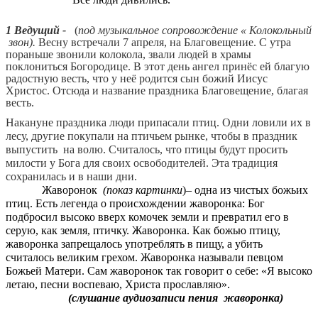
1 Ведущий -
(
под музыкальное сопровождение « Колокольный
звон).
Весну встречали 7 апреля, на Благовещение. С утра
пораньше звонили колокола, звали людей в храмы
поклониться Богородице. В этот день ангел принёс ей благую
радостную весть, что у неё родится сын божий Иисус
Христос. Отсюда и название праздника Благовещение, благая
весть.
Накануне праздника люди припасали птиц. Одни ловили их в
лесу, другие покупали на птичьем рынке, чтобы в праздник
выпустить на волю. Считалось, что птицы будут просить
милости у Бога для своих освободителей. Эта традиция
сохранилась и в наши дни.
Жаворонок
(показ картинки
)– одна из чистых божьих
птиц. Есть легенда о происхождении жаворонка: Бог
подбросил высоко вверх комочек земли и превратил его в
серую, как земля, птичку. Жаворонка. Как божью птицу,
жаворонка запрещалось употреблять в пищу, а убить
считалось великим грехом. Жаворонка называли певцом
Божьей Матери. Сам жаворонок так говорит о себе: «Я высоко
летаю, песни воспеваю, Христа прославляю».
(слушание аудиозаписи пения жаворонка)