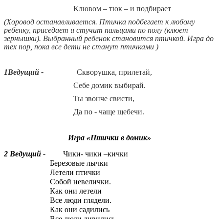
Клювом – тюк – и подбирает
(Хоровод останавливается. Птичка подбегает к любому
ребенку, приседает и стучит пальцами по полу (клюет
зернышки). Выбранный ребенок становится птичкой. Игра до
тех пор, пока все дети не станут птичками )
1Ведущий -
Скворушка, прилетай,
Себе домик выбирай.
Ты звонче свисти,
Да по - чаще щебечи.
Игра «Птички в домик»
2 Ведущий -
Чики- чики –кички
Березовые лычки
Летели птички
Собой невелички.
Как они летели
Все люди глядели.
Как они садились
Все люди дивились.