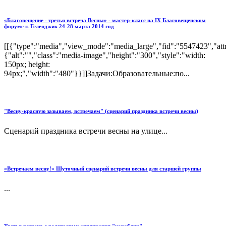
«Благовещение - третья встреча Весны» - мастер-класс на IX Благовещенском
форуме г. Геленджик 24-28 марта 2014 год
[[{"type":"media","view_mode":"media_large","fid":"5547423","attr
{"alt":"","class":"media-image","height":"300","style":"width:
150px; height:
94px;","width":"480"}}]]Задачи:Образовательные:по...
"Весну-красную зазываем, встречаем" (сценарий праздника встречи весны)
Сценарий праздника встречи весны на улице...
«Встречаем весну!» Шуточный сценарий встречи весны для старшей группы
...
Третья встреча с родителями аппликация "кораблик"