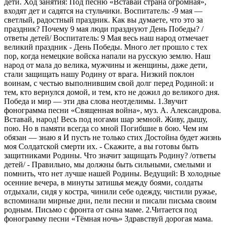
дети. Ход занятия: Под песню «Вставай страна огромная»,
входят дет и садятся на стульчики. Воспитатель: -9 мая —
светлый, радостный праздник. Как вы думаете, что это за
праздник? Почему 9 мая люди празднуют День Победы? /
ответы детей/ Воспитатель: 9 Мая весь наш народ отмечает
великий праздник - День Победы. Много лет прошло с тех
пор, когда немецкие войска напали на русскую землю. Наш
народ от мала до велика, мужчины и женщины, даже дети,
стали защищать нашу Родину от врага. Низкий поклон
воинам, с честью выполнившим свой долг перед Родиной: и
тем, кто вернулся домой, и тем, кто не дожил до великого дня.
Победа и мир — эти два слова неотделимы. 1.Звучит
фонограмма песни «Священная война», муз. А. Александрова.
Вставай, народ! Весь под ногами шар земной. Живу, дышу,
пою. Но в памяти всегда со мной Погибшие в бою. Чем им
обязан — знаю я И пусть не только стих Достойна будет жизнь
моя Солдатской смерти их. - Скажите, а вы готовы быть
защитниками Родины. Что значит защищать Родину? /ответы
детей/ - Правильно, мы должны быть сильными, смелыми и
помнить, что нет лучше нашей Родины. Ведущий: В холодные
осенние вечера, в минуты затишья между боями, солдаты
отдыхали, сидя у костра, чинили себе одежду, чистили ружье,
вспоминали мирные дни, пели песни и писали письма своим
родным. Письмо с фронта от сына маме. 2.Читается под
фонограмму песни «Тёмная ночь» Здравствуй дорогая мама.