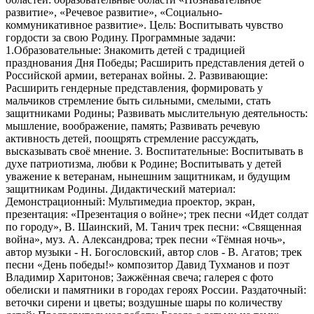
развитие», «Речевое развитие», «Социально-
коммуникативное развитие». Цель: Воспитывать чувство
гордости за свою Родину. Программные задачи:
1.Образовательные: Знакомить детей с традицией
празднования Дня Победы; Расширить представления детей о
Российской армии, ветеранах войны. 2. Развивающие:
Расширить гендерные представления, формировать у
мальчиков стремление быть сильными, смелыми, стать
защитниками Родины; Развивать мыслительную деятельность:
мышление, воображение, память; Развивать речевую
активность детей, поощрять стремление рассуждать,
высказывать своё мнение. 3. Воспитательные: Воспитывать в
духе патриотизма, любви к Родине; Воспитывать у детей
уважение к ветеранам, нынешним защитникам, и будущим
защитникам Родины. Дидактический материал:
Демонстрационный: Мультимедиа проектор, экран,
презентация: «Презентация о войне»; трек песни «Идет солдат
по городу», В. Шаинский, М. Танич трек песни: «Священная
война», муз. А. Александрова; трек песни «Тёмная ночь»,
автор музыки - Н. Богословский, автор слов - В. Агатов; трек
песни «День победы!» композитор Давид Тухманов и поэт
Владимир Харитонов; Зажжённая свеча; галерея с фото
обелиски и памятники в городах героях России. Раздаточный:
веточки сирени и цветы; воздушные шары по количеству