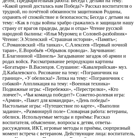
детей; Предварительная работа: Беседа с детьми на тему:
«Какой ценой досталась нам Победа?» Рассказ воспитателя о
трудной, но почётной обязанности защитников Родины,
охранять её спокойствие и безопасность; Беседа с детьми на
тему: «Как в годы войны храбро сражались и защищали нашу
страну от врагов прадеды, деды и отцы» Чтение русской
народной былины: «Илья Муромец и Соловей-разбойник»
Чтение: Э.Успенский «Страшная история», «Память»;
С.Романовский «На танках», С.Алексеев «Первый ночной
таран», Е.Воробьёв «Обрывок провода». Заучивание:
Е.Благининой «Шинель» Загадывание загадок об армии и
родах войск. Рассматривание репродукции картины
«Богатыри» В.Васнецов. Слушание: «Кавалерийская» муз.
Д.Кабалевского. Рисование на тему: «Пограничник на
границе», «У обелиска!» Лепка на тему: «Пограничник с
собакой» Аппликация на тему: «Военная техника»
Подвижные игры: «Перебежки», «Перестрелки», «Кто
ловчее?», «Чья команда победит?» Сожетно-ролевая игра:
«Армия», «Пакет для командира», «День победы!»
Настольные игры: «Путешествие по карте», «Выполни
задание», «Разминируй поле» Словарная работа: ветераны,
обелиск. Используемые методы и приёмы: Рассказ
воспитателя, объяснение, вопросы к детям, ответы-
рассуждения, ИКТ, игровые методы и приёмы, сюрпризный
момент встреча с ветераном. Действующие лица: воспитатель,