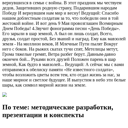
вернувшихся в семьи с войны. В этот праздник мы чествуем
дедов, Защитивших родную страну, Подарившим народам
Победу И вернувшим нам мир и весну! Ведущий: Спасибо
нашим доблестным солдатам за то, что победили они в той
жестокой войне. И вот день 9 Мая провозглашен Всемирным
Днем Победы! 4.Звучит фонограмма песни «День Победы».
Его зарыли в шар земной, А был он лишь солдат, Всего,
друзья, солдат простой, Без званий и наград. Ему как мавзолей
земля - На миллион веков, И Млечные Пути пылят Вокруг
него с боков. На рыжих скатах тучи спят, Метелицы метут,
Грома тяжелые гремят, Ветра разбег берут. Давным-давно
окончен бой... Руками всех друзей Положен парень в шар
земной, Как будто в мавзолей... Ведущий: А сейчас мы с вами
отправимся к обелиску памяти «Не известного солдата»,
чтобы возложить цветы всем тем, кто отдал жизнь за нас, за
наше мирное и светлое будущее. И выпустим в небо эти белые
шары, как символ мирной жизни на земле.
По теме: методические разработки,
презентации и конспекты