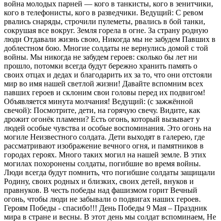
война молодых парней — кого в танкисты, кого в зенитчики,
кого в телефонисты, кого в разведчики. Ведущий: С ревом
рвались снаряды, строчили пулеметы, рвались в бой танки,
сокрушая все вокруг. Земля горела в огне. За страну родную
люди Отдавали жизнь свою, Никогда мы не забудем Павших в
доблестном бою. Многие солдаты не вернулись домой с той
войны. Мы никогда не забудем героев: сколько бы лет ни
прошло, потомки всегда будут бережно хранить память о
своих отцах и дедах и благодарить их за то, что они отстояли
мир во имя нашей светлой жизни! Давайте вспомним всех
павших героев и склоним свои головы перед их подвигом!
Объявляется минута молчания! Ведущий: (с зажжённой
свечой): Посмотрите, дети, на горячую свечу. Видите, как
дрожит огонёк пламени? Есть огонь, который вызывает у
людей особые чувства и особые воспоминания. Это огонь на
могиле Неизвестного солдата. Дети выходят в галерею, где
рассматривают изображение вечного огня, и памятников в
городах героях. Много таких могил на нашей земле. В этих
могилах похоронены солдаты, погибшие во время войны.
Люди всегда будут помнить, что погибшие солдаты защищали
Родину, своих родных и близких, своих детей, внуков и
правнуков. В честь победы над фашизмом горит Вечный
огонь, чтобы люди не забывали о подвигах наших героев.
Героям Победы - спасибо!!! День Победы 9 Мая – Праздник
мира в стране и весны. В этот день мы солдат вспоминаем, Не