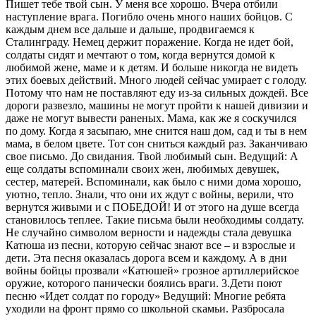
Пишет тебе твой сын. У меня все хорошо. Вчера отбили
наступление врага. Погибло очень много наших бойцов. С
каждым днем все дальше и дальше, продвигаемся к
Сталинграду. Немец держит поражение. Когда не идет бой,
солдаты сидят и мечтают о том, когда вернутся домой к
любимой жене, маме и к детям. И больше никогда не видеть
этих боевых действий. Много людей сейчас умирает с голоду.
Потому что нам не поставляют еду из-за сильных дождей. Все
дороги развезло, машины не могут пройти к нашей дивизии и
даже не могут вывести раненых. Мама, как же я соскучился
по дому. Когда я засыпаю, мне снится наш дом, сад и ты в нем
мама, в белом цвете. Тот сон сниться каждый раз. Заканчиваю
свое письмо. До свидания. Твой любимый сын. Ведущий: А
еще солдаты вспоминали своих жен, любимых девушек,
сестер, матерей. Вспоминали, как было с ними дома хорошо,
уютно, тепло. Знали, что они их ждут с войны, верили, что
вернутся живыми и с ПОБЕДОЙ! И от этого на душе всегда
становилось теплее. Такие письма были необходимы солдату.
Не случайно символом верности и надежды стала девушка
Катюша из песни, которую сейчас знают все – и взрослые и
дети. Эта песня оказалась дорога всем и каждому. А в дни
войны бойцы прозвали «Катюшей» грозное артиллерийское
оружие, которого панически боялись враги. 3.Дети поют
песню «Идет солдат по городу» Ведущий: Многие ребята
уходили на фронт прямо со школьной скамьи. Разбросала