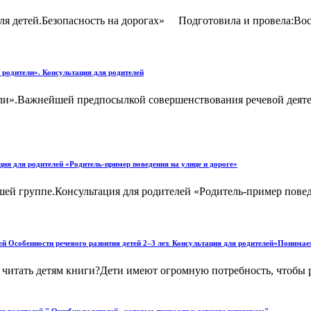
ля детей.Безопасность на дорогах» Подготовила и провела:Восп
и родители». Консультация для родителей
ители».Важнейшей предпосылкой совершенствования речевой деят
ция для родителей «Родитель-пример поведения на улице и дороге»
шей группе.Консультация для родителей «Родитель-пример поведе
ей Особенности речевого развития детей 2–3 лет. Консультация для родителей«Понима
м читать детям книги?Дети имеют огромную потребность, чтобы 