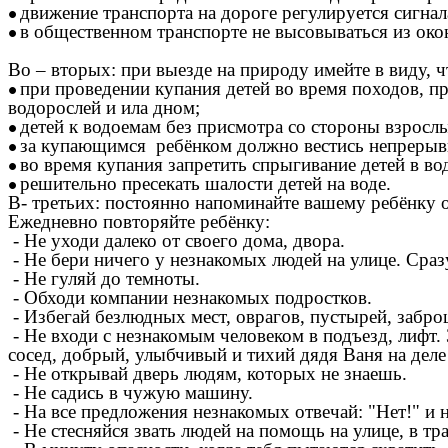
движение транспорта на дороге регулируется сигнал
в общественном транспорте не высовываться из окон
Во – вторых: при выезде на природу имейте в виду, ч
при проведении купания детей во время походов, пр
водорослей и ила дном;
детей к водоемам без присмотра со стороны взрослы
за купающимся ребёнком должно вестись непрерыв
во время купания запретить спрыгивание детей в во
решительно пресекать шалости детей на воде.
В- третьих: постоянно напоминайте вашему ребёнку о
Ежедневно повторяйте ребёнку:
- Не уходи далеко от своего дома, двора.
- Не бери ничего у незнакомых людей на улице. Сраз
- Не гуляй до темноты.
- Обходи компании незнакомых подростков.
- Избегай безлюдных мест, оврагов, пустырей, забро
- Не входи с незнакомым человеком в подъезд, лифт.
сосед, добрый, улыбчивый и тихий дядя Ваня на деле
- Не открывай дверь людям, которых не знаешь.
- Не садись в чужую машину.
- На все предложения незнакомых отвечай: "Нет!" и н
- Не стесняйся звать людей на помощь на улице, в тра