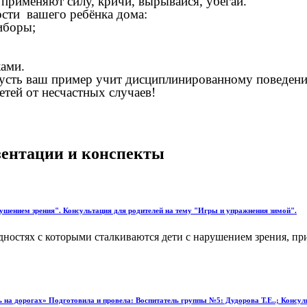
 применяют силу, кричи, вырывайся, убегай.
ости вашего ребёнка дома:
иборы;
ками.
Пусть ваш пример учит дисциплинированному поведени
етей от несчастных случаев!
езентации и конспекты
рушением зрения". Консультация для родителей на тему "Игры и упражнения зимой".
удностях с которыми сталкиваются дети с нарушением зрения, п
ть на дорогах» Подготовила и провела: Воспитатель группы №5: Дудорова Т.Е..; Консу