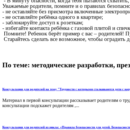
- В минуту опасности, когда тебя пытаются схватить,
Уважаемые родители, помните и о правилах безопасн
- не оставляйте без присмотра включенные электропр
- не оставляйте ребёнка одного в квартире;
- заблокируйте доступ к розеткам;
- избегайте контакта ребёнка с газовой плитой и спич
Помните! Ребенок берёт пример с вас – родителей! 
Старайтесь сделать все возможное, чтобы оградить д
По теме: методические разработки, пр
Консультация для родителей на тему "Трудности с которыми сталкиваются дети с на
Материал в первой консультации рассказывает родителям о тр
консультации подскажет родителям ,...
Консультация для родителей из цикла: «Правила безопасности для детей. Безопаснос