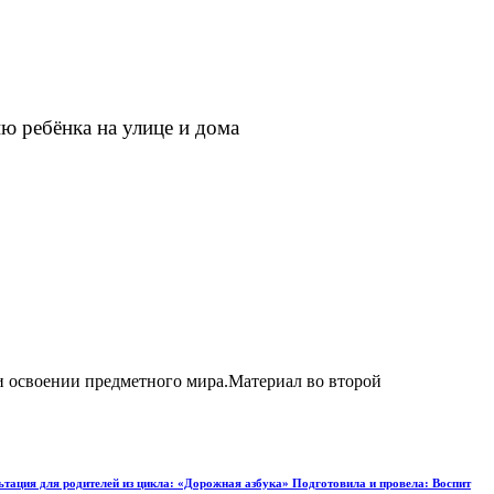
ю ребёнка на улице и дома
ри освоении предметного мира.Материал во второй
льтация для родителей из цикла: «Дорожная азбука» Подготовила и провела: Воспит