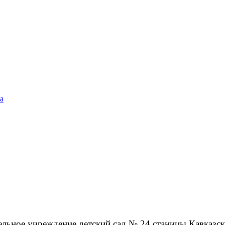
а
льное учреждение детский сад № 24 станицы Кавказск