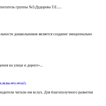
итатель группы №5:Дудорова Т.Е.....
ельности дошкольников является создание эмоционально
ния на улице и дороге»...
ем ли мы друг друга?»
родители читали им вслух. Для благополучного развития