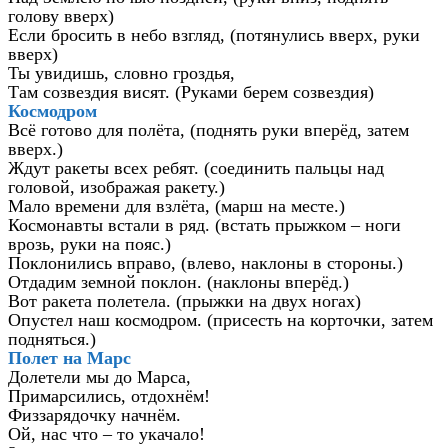
голову вверх)
Если бросить в небо взгляд, (потянулись вверх, руки
вверх)
Ты увидишь, словно гроздья,
Там созвездия висят. (Руками берем созвездия)
Космодром
Всё готово для полёта, (поднять руки вперёд, затем
вверх.)
Ждут ракеты всех ребят. (соединить пальцы над
головой, изображая ракету.)
Мало времени для взлёта, (марш на месте.)
Космонавты встали в ряд. (встать прыжком – ноги
врозь, руки на пояс.)
Поклонились вправо, (влево, наклоны в стороны.)
Отдадим земной поклон. (наклоны вперёд.)
Вот ракета полетела. (прыжки на двух ногах)
Опустел наш космодром. (присесть на корточки, затем
подняться.)
Полет на Марс
Долетели мы до Марса,
Примарсились, отдохнём!
Физзарядочку начнём.
Ой, нас что – то укачало!