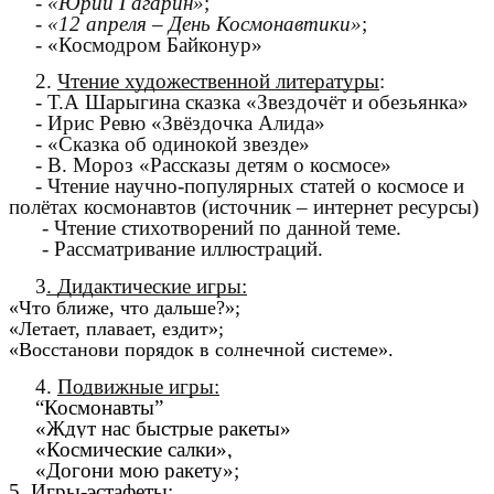
-
«Юрий Гагарин»
;
-
«12 апреля – День Космонавтики»
;
- «Космодром Байконур»
2.
Чтение художественной литературы
:
- Т.А Шарыгина сказка «Звездочёт и обезьянка»
- Ирис Ревю «Звёздочка Алида»
- «Сказка об одинокой звезде»
- В. Мороз «Рассказы детям о космосе»
- Чтение научно-популярных статей о космосе и
полётах космонавтов (источник – интернет ресурсы)
- Чтение стихотворений по данной теме.
- Рассматривание иллюстраций.
3
. Дидактические игры:
«Что ближе, что дальше?»;
«Летает, плавает, ездит»;
«Восстанови порядок в солнечной системе».
4.
Подвижные игры:
“Космонавты”
«Ждут нас быстрые ракеты»
«Космические салки»,
«Догони мою ракету»;
5
. Игры-эстафеты: