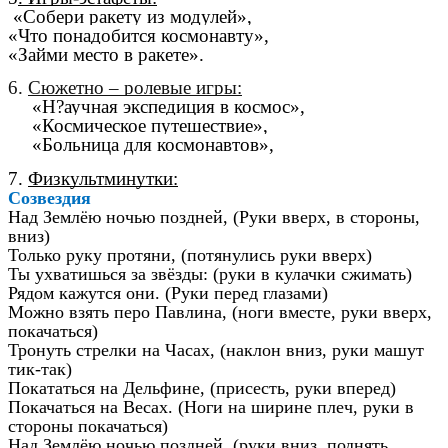
«Собери ракету из модулей»,
«Что понадобится космонавту»,
«Займи место в ракете».
6.
Сюжетно – ролевые игры:
«Н?аучная экспедиция в космос»,
«Космическое путешествие»,
«Больница для космонавтов»,
7.
Физкультминутки:
Созвездия
Над Землёю ночью поздней, (Руки вверх, в стороны,
вниз)
Только руку протяни, (потянулись руки вверх)
Ты ухватишься за звёзды: (руки в кулачки сжимать)
Рядом кажутся они. (Руки перед глазами)
Можно взять перо Павлина, (ноги вместе, руки вверх,
покачаться)
Тронуть стрелки на Часах, (наклон вниз, руки машут
тик-так)
Покататься на Дельфине, (присесть, руки вперед)
Покачаться на Весах. (Ноги на ширине плеч, руки в
стороны покачаться)
Над Землёю ночью поздней, (руки вниз, поднять