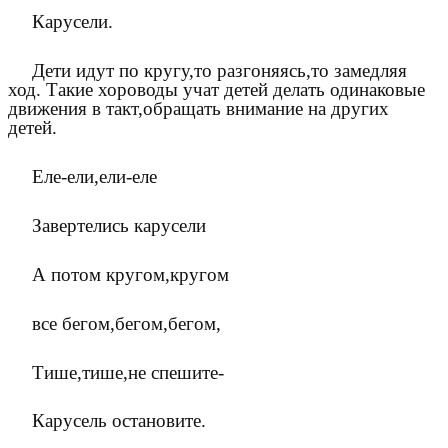
Карусели.
Дети идут по кругу,то разгоняясь,то замедляя
ход. Такие хороводы учат детей делать одинаковые
движения в такт,обращать внимание на других
детей.
Еле-ели,ели-еле
Завертелись карусели
А потом кругом,кругом
все бегом,бегом,бегом,
Тише,тише,не спешите-
Карусель остановите.