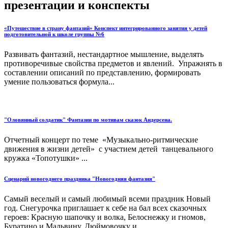
презентации и конспекты
«Путешествие в страну фантазий» Конспект интегрированного занятия у детей
подготовительной к школе группы №6
Развивать фантазий, нестандартное мышление, выделять
противоречивые свойства предметов и явлений. Упражнять в
составлении описаний по представлению, формировать
умение пользоваться формула...
"Оловянный солдатик" Фантазии по мотивам сказок Андерсена.
Отчетный концерт по теме «Музыкально-ритмические
движения в жизни детей» с участием детей танцевального
кружка «Топотушки» ...
Сценарий новогоднего праздника "Новогодняя фантазия"
Самый веселый и самый любимый всеми праздник Новый
год. Снегурочка приглашает к себе на бал всех сказочных
героев: Красную шапочку и волка, Белоснежку и гномов,
Буратино и Мальвину, Дюймовочку и ...