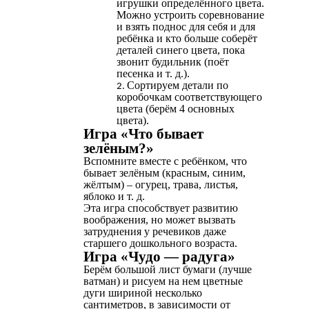
игрушки определённого цвета.
Можно устроить соревнование
и взять поднос для себя и для
ребёнка и кто больше соберёт
деталей синего цвета, пока
звонит будильник (поёт
песенка и т. д.).
Сортируем детали по
коробочкам соответствующего
цвета (берём 4 основных
цвета).
Игра «Что бывает
зелёным?»
Вспомните вместе с ребёнком, что
бывает зелёным (красным, синим,
жёлтым) – огурец, трава, листья,
яблоко и т. д.
Эта игра способствует развитию
воображения, но может вызвать
затруднения у речевиков даже
старшего дошкольного возраста.
Игра «Чудо — радуга»
Берём большой лист бумаги (лучше
ватман) и рисуем на нем цветные
дуги шириной несколько
сантиметров, в зависимости от