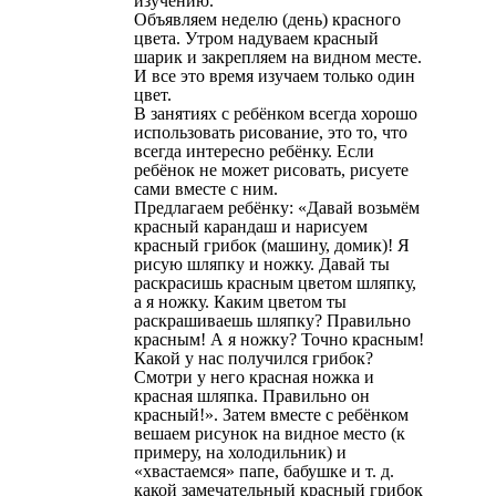
изучению.
Объявляем неделю (день) красного
цвета. Утром надуваем красный
шарик и закрепляем на видном месте.
И все это время изучаем только один
цвет.
В занятиях с ребёнком всегда хорошо
использовать рисование, это то, что
всегда интересно ребёнку. Если
ребёнок не может рисовать, рисуете
сами вместе с ним.
Предлагаем ребёнку: «Давай возьмём
красный карандаш и нарисуем
красный грибок (машину, домик)! Я
рисую шляпку и ножку. Давай ты
раскрасишь красным цветом шляпку,
а я ножку. Каким цветом ты
раскрашиваешь шляпку? Правильно
красным! А я ножку? Точно красным!
Какой у нас получился грибок?
Смотри у него красная ножка и
красная шляпка. Правильно он
красный!». Затем вместе с ребёнком
вешаем рисунок на видное место (к
примеру, на холодильник) и
«хвастаемся» папе, бабушке и т. д.
какой замечательный красный грибок