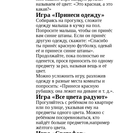
называем её цвет: «Это красная, а это
какая?»
Игра «Принеси одежду»
Собираясь на прогулку, сложите
одежду малыша в кучку на пол.
Попросите малыша, чтобы он принёс
вам синие штаны. Если он принёс
другую одежду, скажите: «Спасибо
ты принёс красную футболку, одевай
её и принеси синие штаны».
Продолжайте, пока полностью не
оденется, прося приносить по одному
предмету за раз, называя вещь и её
цвет.
Можно усложнить игру, разложив
одежду в разные места комнаты и
попросить: «Принеси красную
рубашку, она лежит на диване и т. д.».
Игра «Все цвета радуют»
Прогуляйтесь с ребёнком по квартире
или по улице, указывая ему на
предметы одного цвета. Можно с
ребёнком посоревноваться, кто
найдёт больше предметов,например
жёлтого цвета.