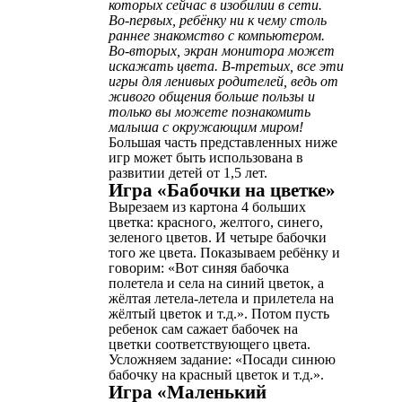
которых сейчас в изобилии в сети.
Во-первых, ребёнку ни к чему столь
раннее знакомство с компьютером.
Во-вторых, экран монитора может
искажать цвета. В-третьих, все эти
игры для ленивых родителей, ведь от
живого общения больше пользы и
только вы можете познакомить
малыша с окружающим миром!
Большая часть представленных ниже
игр может быть использована в
развитии детей от 1,5 лет.
Игра «Бабочки на цветке»
Вырезаем из картона 4 больших
цветка: красного, желтого, синего,
зеленого цветов. И четыре бабочки
того же цвета. Показываем ребёнку и
говорим: «Вот синяя бабочка
полетела и села на синий цветок, а
жёлтая летела-летела и прилетела на
жёлтый цветок и т.д.». Потом пусть
ребенок сам сажает бабочек на
цветки соответствующего цвета.
Усложняем задание: «Посади синюю
бабочку на красный цветок и т.д.».
Игра «Маленький