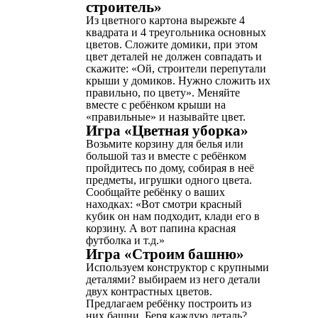
строитель»
Из цветного картона вырежьте 4
квадрата и 4 треугольника основных
цветов. Сложите домики, при этом
цвет деталей не должен совпадать и
скажите: «Ой, строители перепутали
крыши у домиков. Нужно сложить их
правильно, по цвету». Меняйте
вместе с ребёнком крыши на
«правильные» и называйте цвет.
Игра «Цветная уборка»
Возьмите корзину для белья или
большой таз и вместе с ребёнком
пройдитесь по дому, собирая в неё
предметы, игрушки одного цвета.
Сообщайте ребёнку о ваших
находках: «Вот смотри красный
кубик он нам подходит, клади его в
корзину. А вот папина красная
футболка и т.д.»
Игра «Строим башню»
Используем конструктор с крупными
деталями? выбираем из него детали
двух контрастных цветов.
Предлагаем ребёнку построить из
них башни. Беря каждую деталь?