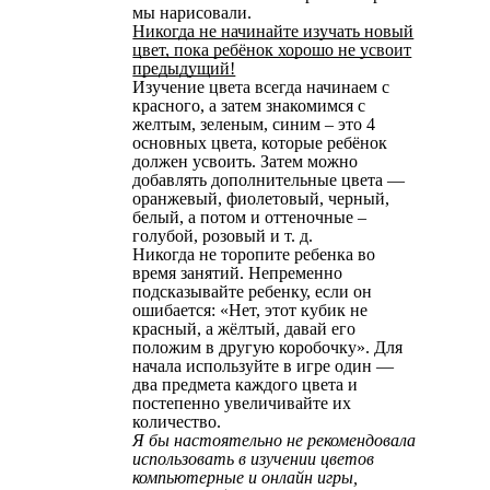
мы нарисовали.
Никогда не начинайте изучать новый
цвет, пока ребёнок хорошо не усвоит
предыдущий!
Изучение цвета всегда начинаем с
красного, а затем знакомимся с
желтым, зеленым, синим – это 4
основных цвета, которые ребёнок
должен усвоить. Затем можно
добавлять дополнительные цвета —
оранжевый, фиолетовый, черный,
белый, а потом и оттеночные –
голубой, розовый и т. д.
Никогда не торопите ребенка во
время занятий. Непременно
подсказывайте ребенку, если он
ошибается: «Нет, этот кубик не
красный, а жёлтый, давай его
положим в другую коробочку». Для
начала используйте в игре один —
два предмета каждого цвета и
постепенно увеличивайте их
количество.
Я бы настоятельно не рекомендовала
использовать в изучении цветов
компьютерные и онлайн игры,