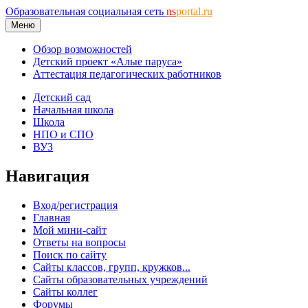
Образовательная социальная сеть
ns
portal.ru
Меню
Обзор возможностей
Детский проект «Алые паруса»
Аттестация педагогических работников
Детский сад
Начальная школа
Школа
НПО и СПО
ВУЗ
Навигация
Вход/регистрация
Главная
Мой мини-сайт
Ответы на вопросы
Поиск по сайту
Сайты классов, групп, кружков...
Сайты образовательных учреждений
Сайты коллег
Форумы