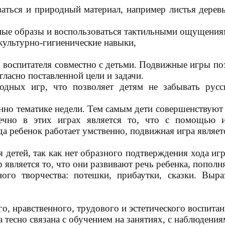
аться и природный материал, например листья деревье
ьные образы и воспользоваться тактильными ощущения
культурно-гигиенические навыки,
 воспитателя совместно с детьми. Подвижные игры поз
гласно поставленной цели и задачи.
одных игр, что позволяет детям не забывать русс
но тематике недели. Тем самым дети совершенствуют н
ечно в этих играх является то, что с помощью и
да ребенок работает умственно, подвижная игра являет
 детей, так как нет образного подтверждения хода иг
является то, что они развивают речь ребенка, пополн
ого творчества: потешки, прибаутки, сказки. Выра
го, нравственного, трудового и эстетического воспита
а тесно связана с обучением на занятиях, с наблюдени