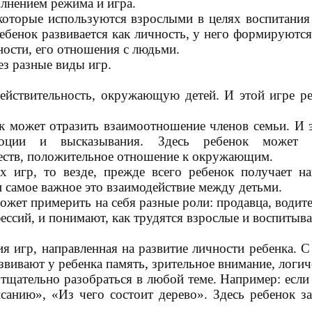
олнением режима и игра.
, которые используются взрослыми в целях воспитани
ебенок развивается как личность, у него формируются
ности, его отношения с людьми.
ез разные виды игр.
ействительность, окружающую детей. И этой игре ре
к может отразить взаимоотношение членов семьи. И э
моции и высказывания. Здесь ребенок может п
еств, положительное отношение к окружающим.
игр, то везде, прежде всего ребенок получает на
 самое важное это взаимодействие между детьми.
жет примерить на себя разные роли: продавца, водител
ессий, и понимают, как трудятся взрослые и воспитыва
ия игр, направленная на развитие личности ребенка.
вивают у ребенка память, зрительное внимание, логи
 тщательно разобраться в любой теме. Например: если 
санию», «Из чего состоит дерево». Здесь ребенок з