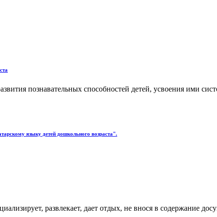
ста
азвития познавательных способностей детей, усвоения ими сис
тарскому языку детей дошкольного возраста".
оциализирует, развлекает, дает отдых, не внося в содержание д