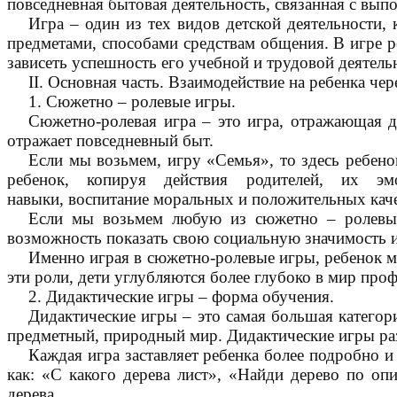
повседневная бытовая деятельность, связанная с вып
Игра – один из тех видов детской деятельности
предметами, способами средствам общения. В игре р
зависеть успешность его учебной и трудовой деятель
II. Основная часть. Взаимодействие на ребенка чер
1. Сюжетно – ролевые игры.
Сюжетно-ролевая игра – это игра, отражающая д
отражает повседневный быт.
Если мы возьмем, игру «Семья», то здесь ребено
ребенок, копируя действия родителей, их э
навыки, воспитание моральных и положительных кач
Если мы возьмем любую из сюжетно – ролевых 
возможность показать свою социальную значимость и
Именно играя в сюжетно-ролевые игры, ребенок мо
эти роли, дети углубляются более глубоко в мир проф
2. Дидактические игры – форма обучения.
Дидактические игры – это самая большая категор
предметный, природный мир. Дидактические игры раз
Каждая игра заставляет ребенка более подробно и
как: «С какого дерева лист», «Найди дерево по опи
дерева.