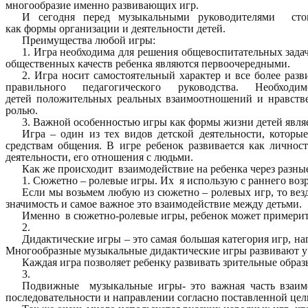
многообразие именно развивающих игр.
И сегодня перед музыкальными руководителями стои
как формы организации и деятельности детей.
Преимущества любой игры:
1. Игра необходима для решения общевоспитательных зада
общественных качеств ребенка являются первоочередными.
2. Игра носит самостоятельный характер и все более раз
правильного педагогического руководства. Необх
детей положительных реальных взаимоотношений и нравств
ролью.
3. Важной особенностью игры как формы жизни детей являетс
Игра – один из тех видов детской деятельности, котор
средствам общения. В игре ребенок развивается как личнос
деятельности, его отношения с людьми.
Как же происходит взаимодействие на ребенка через разны
1. Сюжетно – ролевые игры. Их я использую с раннего возр
Если мы возьмем любую из сюжетно – ролевых игр, то везд
значимость и самое важное это взаимодействие между детьми.
Именно в сюжетно-ролевые игры, ребенок может примерить н
2.
Дидактические игры – это самая большая категория игр, 
Многообразные музыкальные дидактические игры развивают у 
Каждая игра позволяет ребенку развивать зрительные обра
3.
Подвижные музыкальные игры- это важная часть взаимо
последовательности и направлении согласно поставленной цели