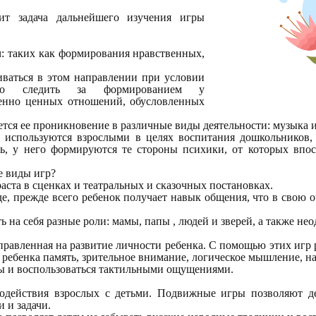
т задача дальнейшего изучения игры
ч: таких как формирования нравственных,
виваться в этом направлении при условии
одимо следить за формированием у
енно ценных отношений, обусловленных
я ее проникновение в различные виды деятельности: музыка и иг
ые используются взрослыми в целях воспитания дошкольников
ть, у него формируются те стороны психики, от которых впос
е виды игр?
аста в сценках и театральных и сказочных постановках.
е, прежде всего ребенок получает навык общения, что в свою о
а себя разные роли: мамы, папы , людей и зверей, а также нео
направленная на развитие личности ребенка. С помощью этих и
ребенка память, зрительное внимание, логическое мышление, н
зы и воспользоваться тактильными ощущениями.
действия взрослых с детьми. Подвижные игры позволяют дет
 и задачи.