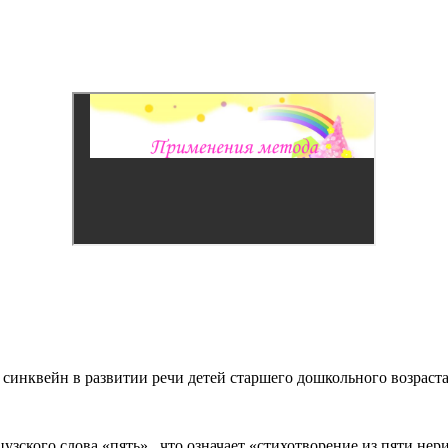
синквейн в развитии речи детей старшего дошкольного возраст
узского слова «пять» , что означает «стихотворение из пяти н