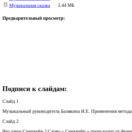
2.44 МБ
Музыкальная сказка
Предварительный просмотр:
Подписи к слайдам:
Слайд 1
Музыкальный руководитель Балякина И.Е. Применения метода 
Слайд 2
Что такое Синквейн ? Слово « Синквейн » происходит от франц