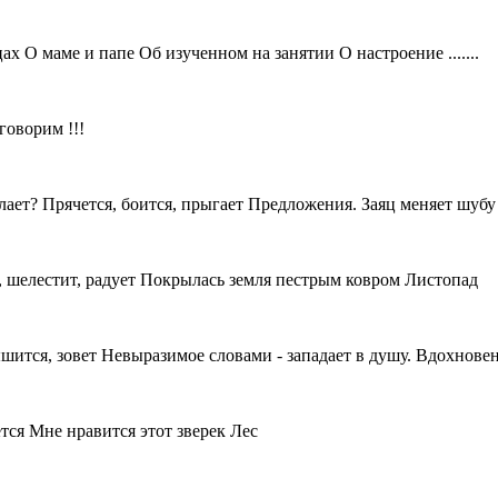
 О маме и папе Об изученном на занятии О настроение .......
оворим !!!
ет? Прячется, боится, прыгает Предложения. Заяц меняет шубу
 шелестит, радует Покрылась земля пестрым ковром Листопад
шится, зовет Невыразимое словами - западает в душу. Вдохнове
тся Мне нравится этот зверек Лес