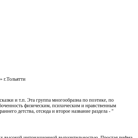
 г.Тольятти
казки и т.п. Эта группа многообразна по поэтике, по
абоченность физическим, психическим и нравственным
аннего детства, отсюда и второе название раздела - "
их высокой интонационной выразительностью. Простая рифма,