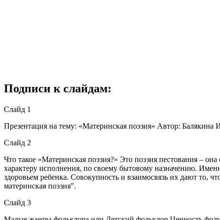
Подписи к слайдам:
Слайд 1
Презентация на тему: «Материнская поэзия» Автор: Балякина
Слайд 2
Что такое «Материнская поэзия?» Это поэзия пестования – она 
характеру исполнения, по своему бытовому назначению. Именн
здоровьем ребенка. Совокупность и взаимосвязь их дают то, что
материнская поэзия".
Слайд 3
Малые жанры фольклора или Детский фольклор Ценность фоль