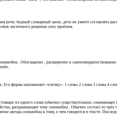
 речи: бедный словарный запас, дети не умеют составлять расс
собов частичного решения этих проблем.
 Синквейна . Обогащение , расширение и самосовершенствование
либо.
. Его форма напоминает «елочку». 1 слово 2 слова 3 слова 4 сло
 состоящие из одного слова (обычно существительное, означающее 
йства, раскрывающее тему синквейна . Обычно состоит из трёх 
ние автора синквейна к тому, о чем говорится в тексте. Послед