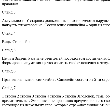
правилам.
Слайд 3
Актуальность У старших дошкольников часто имеются нарушения
наизусть стихотворение. Составление синквейна – один из спо
Слайд 4
Виды Синквейна
Слайд 5
Цели и Задачи: Развитие речи детей посредством составления
Формирование умения кратко излагать своё отношения к чему-
Слайд 6
Правила написания синквейна : Синквейн состоит из 5-ти строк
Слайд 7
1 строка 2 строка 3 строка 4 строка 5 строка Заголовок, тема,
прилагательные. Это описание признаков предмета или его сво
состоящее из нескольких слов, которые отражают личное отноше