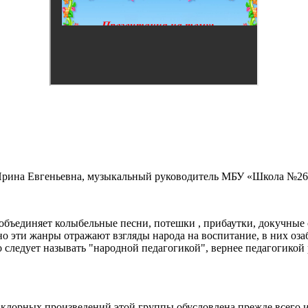
 Ирина Евгеньевна, музыкальный руководитель МБУ «Школа №26»
объединяет колыбельные песни, потешки , прибаутки, докучные с
о эти жанры отражают взгляды народа на воспитание, в них оз
 следует называть "народной педагогикой", вернее педагогикой р
клорных произведений этой группы обусловлена прежде всего 