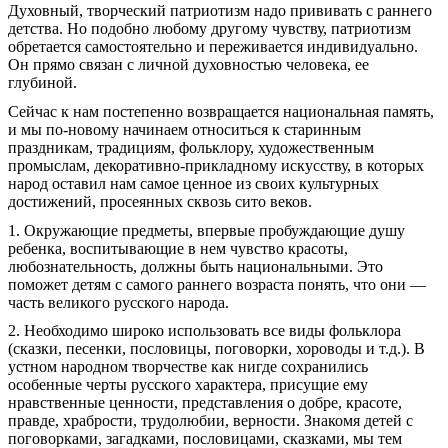
Духовный, творческий патриотизм надо прививать с раннего
детства. Но подобно любому другому чувству, патриотизм
обретается самостоятельно и переживается индивидуально.
Он прямо связан с личной духовностью человека, ее
глубиной.
Сейчас к нам постепенно возвращается национальная память,
и мы по-новому начинаем относиться к старинным
праздникам, традициям, фольклору, художественным
промыслам, декоративно-прикладному искусству, в которых
народ оставил нам самое ценное из своих культурных
достижений, просеянных сквозь сито веков.
1. Окружающие предметы, впервые пробуждающие душу
ребенка, воспитывающие в нем чувство красоты,
любознательность, должны быть национальными. Это
поможет детям с самого раннего возраста понять, что они —
часть великого русского народа.
2. Необходимо широко использовать все виды фольклора
(сказки, песенки, пословицы, поговорки, хороводы и т.д.). В
устном народном творчестве как нигде сохранились
особенные черты русского характера, присущие ему
нравственные ценности, представления о добре, красоте,
правде, храбрости, трудолюбии, верности. Знакомя детей с
поговорками, загадками, пословицами, сказками, мы тем