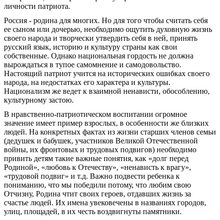
личности патриота.
Россия - родина для многих. Но для того чтобы считать себя
ее сыном или дочерью, необходимо ощутить духовную жизнь
своего народа и творчески утвердить себя в ней, принять
русский язык, историю и культуру страны как свои
собственные. Однако национальная гордость не должна
вырождаться в тупое самомнение и самодовольство.
Настоящий патриот учится на исторических ошибках своего
народа, на недостатках его характера и культуры.
Национализм же ведет к взаимной ненависти, обособлению,
культурному застою.
В нравственно-патриотическом воспитании огромное
значение имеет пример взрослых, в особенности же близких
людей. На конкретных фактах из жизни старших членов семьи
(дедушек и бабушек, участников Великой Отечественной
войны, их фронтовых и трудовых подвигов) необходимо
привить детям такие важные понятия, как «долг перед
Родиной», «любовь к Отечеству», «ненависть к врагу»,
«трудовой подвиг» и т.д. Важно подвести ребенка к
пониманию, что мы победили потому, что любим свою
Отчизну, Родина чтит своих героев, отдавших жизнь за
счастье людей. Их имена увековечены в названиях городов,
улиц, площадей, в их честь воздвигнуты памятники.