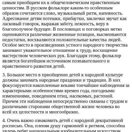
самым приобщаем их к общечеловеческим нравственным
ценностям. В русском фольклоре каким-то особенным
образом сочетаются слово, музыкальный ритм, напевность.
Адресование детям потешки, прибаутки, заклички звучат как
ласковый говорок, выражая заботу, нежность, веру в
благополучное будущее. В пословицах и поговорках метко
оцениваются различные жизненные позиции, высмеиваются
недостатки, восхваляются положительные качества людей.
Особое место в произведениях устного народного творчества
занимают уважительное отношение к труду, восхищение
мастерством человеческих рук. Благодаря этому, фольклор
является богатейшим источником познавательного и
нравственного развития детей.
3. Большое место в приобщении детей к народной культуре
должны занимать народные праздники и традиции. В них
фокусируются накопленные веками тончайшие наблюдения за
характерными особенностями времен года, погодными
изменениями, поведением птиц, насекомых, растений.
Причем эти наблюдения непосредственно связаны с трудом и
различными сторонами общественной жизни человека во
всей их целостности и многообразии.
4. Очень важно ознакомить детей с народной декоративной
росписью. Она, пленяя душу гармонией и ритмом, способна
увлечь ребят национальным изобразительным искусством.