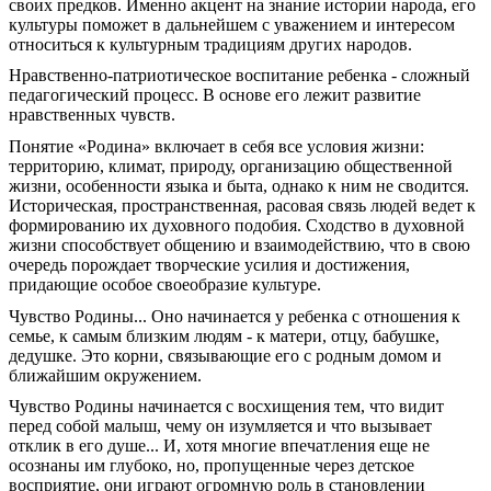
своих предков. Именно акцент на знание истории народа, его
культуры поможет в дальнейшем с уважением и интересом
относиться к культурным традициям других народов.
Нравственно-патриотическое воспитание ребенка - сложный
педагогический процесс. В основе его лежит развитие
нравственных чувств.
Понятие «Родина» включает в себя все условия жизни:
территорию, климат, природу, организацию общественной
жизни, особенности языка и быта, однако к ним не сводится.
Историческая, пространственная, расовая связь людей ведет к
формированию их духовного подобия. Сходство в духовной
жизни способствует общению и взаимодействию, что в свою
очередь порождает творческие усилия и достижения,
придающие особое своеобразие культуре.
Чувство Родины... Оно начинается у ребенка с отношения к
семье, к самым близким людям - к матери, отцу, бабушке,
дедушке. Это корни, связывающие его с родным домом и
ближайшим окружением.
Чувство Родины начинается с восхищения тем, что видит
перед собой малыш, чему он изумляется и что вызывает
отклик в его душе... И, хотя многие впечатления еще не
осознаны им глубоко, но, пропущенные через детское
восприятие, они играют огромную роль в становлении