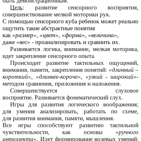
быть демонстрационным.
Цель
: развитие сенсорного восприятия,
совершенствование мелкой моторики рук.
С помощью сенсорного куба ребенок может реально
ощутить такие абстрактные понятия
как
«размер»
,
«цвет»
,
«форма»
,
«величина»
,
даже
«вес»
- проанализировать и сравнить их.
Развивается логика, внимание, мелкая моторика,
идет закрепление сенсорного опыта.
Происходит развитие тактильных ощущений,
внимания, памяти, закрепления понятий:
«длинный –
короткий»
,
«длиннее-короче»
,
«узкий - широкий»
-
методом сравнения, приложения и наложения.
Совершенствуется слуховое
восприятие. Развивается фонематический слух.
Игры для развития логического воображения;
для умения анализировать, работать по схеме,
для развития внимания, памяти, мышления.
Все игры способствуют развитию тактильной
чувствительности, как основы
«ручного
интеллекта»
. Идет формирование волевых умений: