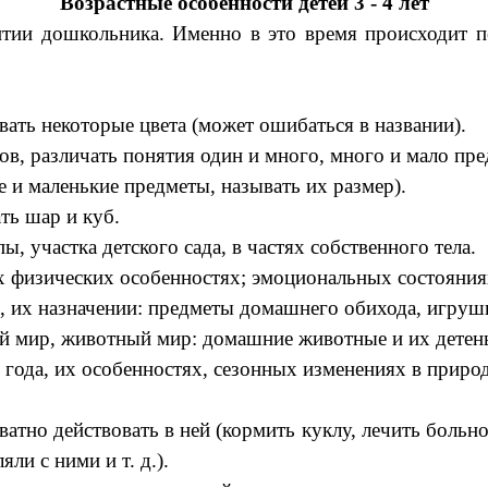
Возрастные особенности детей 3 - 4 лет
итии дошкольника. Именно в это время происходит 
вать некоторые цвета (может ошибаться в названии).
в, различать понятия один и много, много и мало пре
 и маленькие предметы, называть их размер).
ть шар и куб.
 участка детского сада, в частях собственного тела.
их физических особенностях; эмоциональных состояния
и, их назначении: предметы домашнего обихода, игрушк
ый мир, животный мир: домашние животные и их детен
 года, их особенностях, сезонных изменениях в приро
атно действовать в ней (кормить куклу, лечить больно
ли с ними и т. д.).