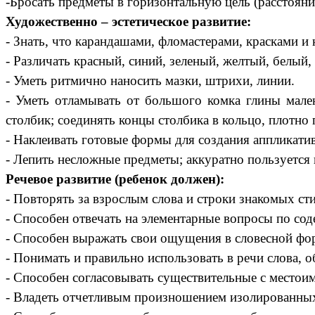
-Бросать предметы в горизонтальную цель (расстояни
Художественно – эстетическое развитие:
- Знать, что карандашами, фломастерами, красками и
- Различать красный, синий, зеленый, желтый, белый,
- Уметь ритмично наносить мазки, штрихи, линии.
- Уметь отламывать от большого комка глины мале
столбик; соединять концы столбика в кольцо, плотно 
- Наклеивать готовые формы для создания аппликатив
- Лепить несложные предметы; аккуратно пользуется 
Речевое развитие (ребенок должен):
- Повторять за взрослым слова и строки знакомых ст
- Способен отвечать на элементарные вопросы по со
- Способен выражать свои ощущения в словесной фо
- Понимать и правильно использовать в речи слова, 
- Способен согласовывать существительные с местоим
- Владеть отчетливым произношением изолированных