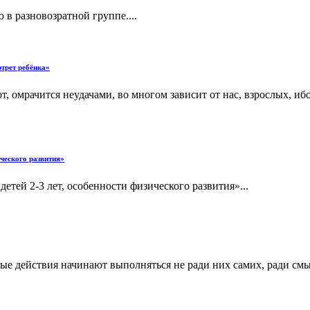
в разновозратной группе....
ртрет ребёнка»
от, омрачится неудачами, во многом зависит от нас, взрослых, 
ического развития»
етей 2-3 лет, особенности физического развития»...
ые действия начинают выполняться не ради них самих, ради см