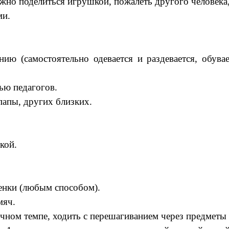
жно поделиться игрушкой, пожалеть другого человека, 
ми.
ю (самостоятельно одевается и раздевается, обувае
ью педагогов.
папы, других близких.
кой.
тенки (любым способом).
мяч.
ичном темпе, ходить с перешагиванием через предметы 