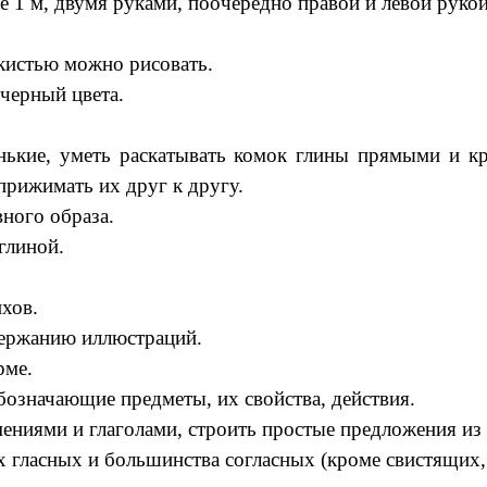
е 1 м, двумя руками, поочередно правой и левой рукой
 кистью можно рисовать.
 черный цвета.
нькие, уметь раскатывать комок глины прямыми и 
прижимать их друг к другу.
ного образа.
глиной.
ихов.
держанию иллюстраций.
рме.
обозначающие предметы, их свойства, действия.
ениями и глаголами, строить простые предложения из 
 гласных и большинства согласных (кроме свистящих,