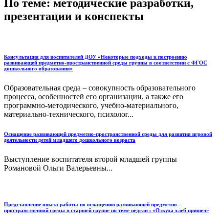
По теме: методические разработки,
презентации и конспекты
Консультация для воспитателей ДОУ «Некоторые подходы к построению
развивающей предметно-пространственной среды группы в соответствии с ФГОС
дошкольного образования»
Образовательная среда – совокупность образовательного
процесса, особенностей его организации, а также его
программно-методического, учебно-материального,
материально-технического, психолог...
Оснащение развивающей предметно-пространственной среды для развития игровой
деятельности детей младшего дошкольного возраста
Выступление воспитателя второй младшей группы
Романовой Ольги Валерьевны...
Представление опыта работы по оснащению развивающей предметно –
пространственной среды в старшей группе по теме недели : «Откуда хлеб пришел»