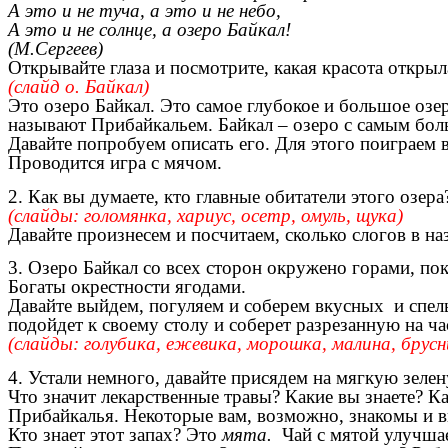
А это и не туча, а это и не небо,
А это и не солнце, а озеро Байкал!
(М.Сергеев)
Открывайте глаза и посмотрите, какая красота открыл
(слайд о. Байкал)
Это озеро Байкал. Это самое глубокое и большое озер
называют Прибайкальем. Байкал – озеро с самым бол
Давайте попробуем описать его. Для этого поиграем в
Проводится игра с мячом.
2. Как вы думаете, кто главные обитатели этого озер
(слайды: голомянка, хариус, осетр, омуль, щука)
Давайте произнесем и посчитаем, сколько слогов в на
3. Озеро Байкал со всех сторон окружено горами, по
Богаты окрестности ягодами.
Давайте выйдем, погуляем и соберем вкусных и спел
подойдет к своему столу и соберет разрезанную на час
(слайды: голубика, ежевика, морошка, малина, брусн
4. Устали немного, давайте присядем на мягкую зелен
Что значит лекарственные травы? Какие вы знаете? К
Прибайкалья. Некоторые вам, возможно, знакомы и вы
Кто знает этот запах? Это
мята.
Чай с мятой улучшае