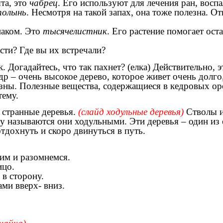
та, это
чабрец
. Его используют для лечения ран, воспа
полынь
. Несмотря на такой запах, она тоже полезна. 
знаком. Это
тысячелистник
. Его растение помогает ос
сти? Где вы их встречали?
. Догадайтесь, что так пахнет? (елка) Действительно, 
едр – очень высокое дерево, которое живет очень долго,
зны.
Полезные вещества, содержащиеся в кедровых оре
ему.
 странные деревья.
(слайд ходульные деревья)
Стволы и
ому называются они ходульными. Эти деревья – один из
тдохнуть и скоро двинуться в путь.
дим и разомнемся.
цо.
сторону.
 вверх- вниз.