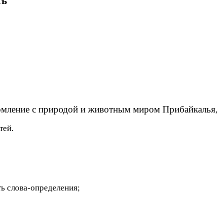
ть
комление с природой и животным миром Прибайкалья
,
тей.
ть слова-определения;