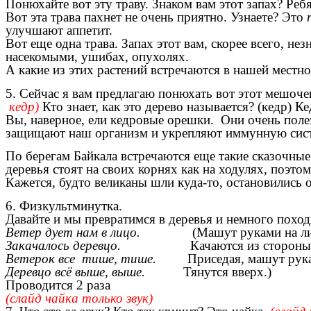
Понюхайте вот эту траву. Знаком вам этот запах? Ребя
Вот эта трава пахнет не очень приятно. Узнаете? Это
улучшают аппетит.
Вот еще одна трава. Запах этот вам, скорее всего, не
насекомыми, ушибах, опухолях.
А какие из этих растений встречаются в нашей местно
5. Сейчас я вам предлагаю понюхать вот этот мешочек
кедр)
Кто знает, как это дерево называется? (кедр) К
Вы, наверное, ели кедровые орешки. Они очень поле
защищают наш организм и укрепляют иммунную сист
По берегам Байкала встречаются еще такие сказочные
деревья стоят на своих корнях как на ходулях, поэт
Кажется, будто великаны шли куда-то, остановились о
6. Физкультминутка.
Давайте и мы превратимся в деревья и немного похо
Ветер дует нам в лицо.
(Машут руками на ли
Закачалось деревцо.
Качаются из стороны в 
Ветерок все тише, тише.
Приседая, машут руками
Деревцо всё выше, выше.
Тянутся вверх.)
Проводится 2 раза
(слайд чайка только звук)