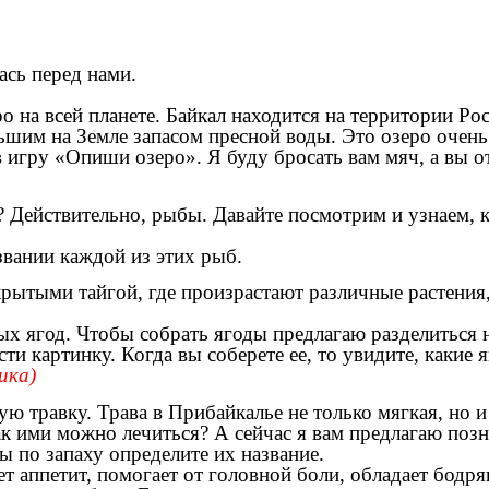
ась перед нами.
о на всей планете. Байкал находится на территории Ро
ьшим на Земле запасом пресной воды. Это озеро очень
 игру «Опиши озеро». Я буду бросать вам мяч, а вы от
а? Действительно, рыбы. Давайте посмотрим и узнаем, 
звании каждой из этих рыб.
крытыми тайгой, где произрастают различные растения,
ых ягод. Чтобы собрать ягоды предлагаю разделиться 
ти картинку. Когда вы соберете ее, то увидите, какие 
ика)
ую травку. Трава в Прибайкалье не только мягкая, но и
ак ими можно лечиться? А сейчас я вам предлагаю позн
 по запаху определите их название.
т аппетит, помогает от головной боли, обладает бодр