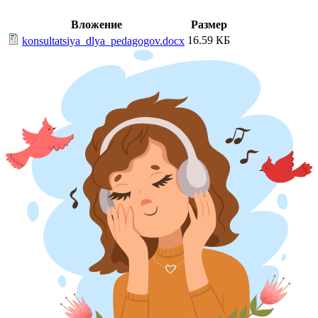
Вложение
Размер
16.59 КБ
konsultatsiya_dlya_pedagogov.docx