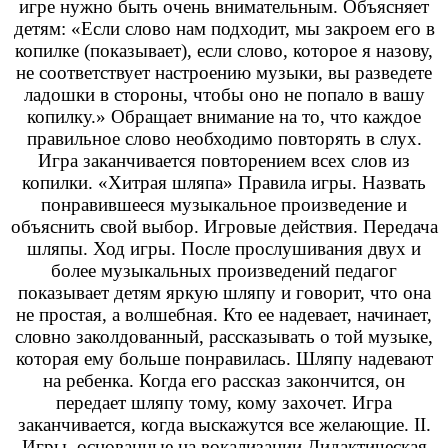
игре нужно быть очень внимательным. Объясняет
детям: «Если слово нам подходит, мы закроем его в
копилке (показывает), если слово, которое я назову,
не соответствует настроению музыки, вы разведете
ладошки в стороны, чтобы оно не попало в вашу
копилку.» Обращает внимание на то, что каждое
правильное слово необходимо повторять в слух.
Игра заканчивается повторением всех слов из
копилки. «Хитрая шляпа» Правила игры. Назвать
понравившееся музыкальное произведение и
объяснить свой выбор. Игровые действия. Передача
шляпы. Ход игры. После прослушивания двух и
более музыкальных произведений педагог
показывает детям яркую шляпу и говорит, что она
не простая, а волшебная. Кто ее надевает, начинает,
словно заколдованный, рассказывать о той музыке,
которая ему больше понравилась. Шляпу надевают
на ребенка. Когда его рассказ закончится, он
передает шляпу тому, кому захочет. Игра
заканчивается, когда выскажутся все желающие. II.
Игры, основанные на вокализации Дидактическая