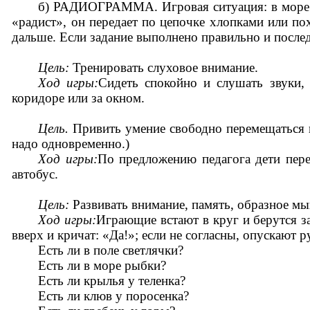
б) РАДИОГРАММА. Игровая ситуация: в море т
«радист», он передает по цепочке хлопками или по
дальше. Если задание выполнено правильно и послед
Цель:
Тренировать слуховое внимание.
Ход игры:
Сидеть спокойно и слушать звуки, 
коридоре или за окном.
Цель.
Привить умение свободно перемещаться в
надо одновременно.)
Ход игры:
По предложению педагога дети пере
автобус.
Цель:
Развивать внимание, память, образное м
Ход игры:
Играющие встают в круг и берутся з
вверх и кричат: «Да!»; если не согласны, опускают р
Есть ли в поле светлячки?
Есть ли в море рыбки?
Есть ли крылья у теленка?
Есть ли клюв у поросенка?