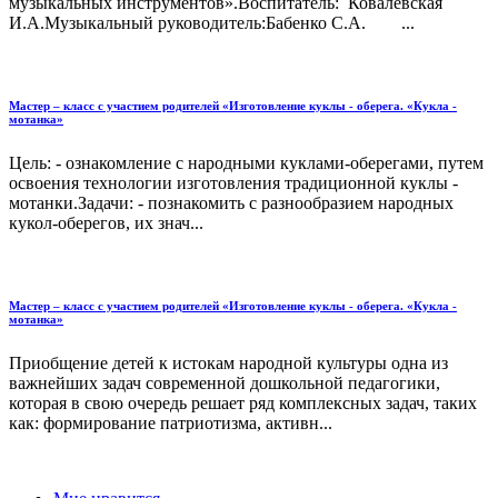
музыкальных инструментов».Воспитатель: Ковалевская
И.А.Музыкальный руководитель:Бабенко С.А. ...
Мастер – класс с участием родителей «Изготовление куклы - оберега. «Кукла -
мотанка»
Цель: - ознакомление с народными куклами-оберегами, путем
освоения технологии изготовления традиционной куклы -
мотанки.Задачи: - познакомить с разнообразием народных
кукол-оберегов, их знач...
Мастер – класс с участием родителей «Изготовление куклы - оберега. «Кукла -
мотанка»
Приобщение детей к истокам народной культуры одна из
важнейших задач современной дошкольной педагогики,
которая в свою очередь решает ряд комплексных задач, таких
как: формирование патриотизма, активн...