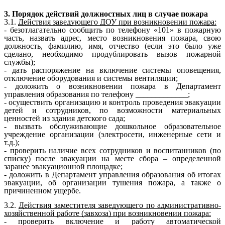
3. Порядок действий должностных лиц в случае пожара
3.1.
Действия заведующего ДОУ при возникновении пожара:
- безотлагательно сообщить по телефону «101» в пожарную
часть, назвать адрес, место возникновения пожара, свою
должность, фамилию, имя, отчество (если это было уже
сделано, необходимо продублировать вызов пожарной
службы);
- дать распоряжение на включение системы оповещения,
отключение оборудования и системы вентиляции;
- доложить о возникновении пожара в Департамент
управления образования по телефону _____________;
- осуществить организацию и контроль проведения эвакуации
детей и сотрудников, по возможности материальных
ценностей из здания детского сада;
- вызвать обслуживающие дошкольное образовательное
учреждение организации (электросети, инженерные сети и
т.д.);
- проверить наличие всех сотрудников и воспитанников (по
списку) после эвакуации на месте сбора – определенной
заранее эвакуационной площадке;
- доложить в Департамент управления образования об итогах
эвакуации, об организации тушения пожара, а также о
причиненном ущербе.
3.2.
Действия заместителя заведующего по административно-
хозяйственной работе (завхоза) при возникновении пожара:
- проверить включение и работу автоматической