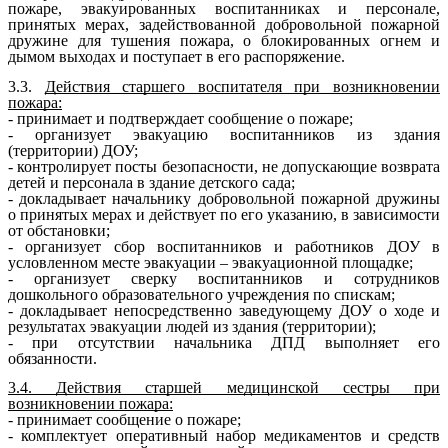
пожаре, эвакуированных воспитанниках и персонале,
принятых мерах, задействованной добровольной пожарной
дружине для тушения пожара, о блокированных огнем и
дымом выходах и поступает в его распоряжение.
3.3.
Действия старшего воспитателя при возникновении
пожара:
- принимает и подтверждает сообщение о пожаре;
- организует эвакуацию воспитанников из здания
(территории) ДОУ;
- контролирует посты безопасности, не допускающие возврата
детей и персонала в здание детского сада;
- докладывает начальнику добровольной пожарной дружины
о принятых мерах и действует по его указанию, в зависимости
от обстановки;
- организует сбор воспитанников и работников ДОУ в
условленном месте эвакуации – эвакуационной площадке;
- организует сверку воспитанников и сотрудников
дошкольного образовательного учреждения по спискам;
- докладывает непосредственно заведующему ДОУ о ходе и
результатах эвакуации людей из здания (территории);
- при отсутствии начальника ДПД выполняет его
обязанности.
3.4. Действия старшей медицинской сестры при
возникновении пожара:
- принимает сообщение о пожаре;
- комплектует оперативный набор медикаментов и средств