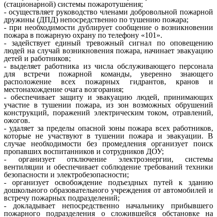
(стационарной) системы пожаротушения;
- осуществляет руководство членами добровольной пожарной
дружины (ДПД) непосредственно по тушению пожара;
- при необходимости дублирует сообщение о возникновении
пожара в пожарную охрану по телефону «101».
- задействует единый тревожный сигнал по оповещению
людей на случай возникновения пожара, начинает эвакуацию
детей и работников;
- выделяет работника из числа обслуживающего персонала
для встречи пожарной команды, уверенно знающего
расположение всех пожарных гидрантов, кранов и
местонахождение очага возгорания;
- обеспечивает защиту и эвакуацию людей, принимающих
участие в тушении пожара, из зон возможных обрушений
конструкций, поражений электрическим током, отравлений,
ожогов.
- удаляет за пределы опасной зоны пожара всех работников,
которые не участвуют в тушении пожара и эвакуации. В
случае необходимости без промедления организует поиск
пропавших воспитанников и сотрудников ДОУ;
- организует отключение электроэнергии, системы
вентиляции и обеспечивает соблюдение требований техники
безопасности и электробезопасности;
- организует освобождение подъездных путей к зданию
дошкольного образовательного учреждения от автомобилей и
встречу пожарных подразделений;
- докладывает непосредственно начальнику прибывшего
пожарного подразделения о сложившейся обстановке на