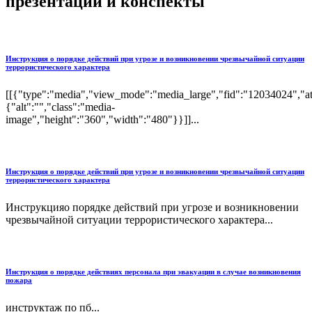
презентации и конспекты
Инструкция о порядке действий при угрозе и возникновении чрезвычайной ситуации
террористического характера
[[{"type":"media","view_mode":"media_large","fid":"12034024","att
{"alt":"","class":"media-
image","height":"360","width":"480"}}]]...
Инструкция о порядке действий при угрозе и возникновении чрезвычайной ситуации
террористического характера
Инструкцияо порядке действий при угрозе и возникновении
чрезвычайной ситуации террористического характера...
Инструкция о порядке действиях персонала при эвакуации в случае возникновения
пожара
инструктаж по пб...