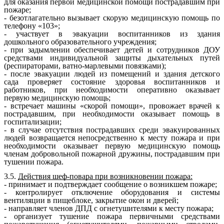
для оказания первой медицинской помощи пострадавшим при
пожаре;
- безотлагательно вызывает скорую медицинскую помощь по
телефону «103»;
- участвует в эвакуации воспитанников из здания
дошкольного образовательного учреждения;
- при задымлении обеспечивает детей и сотрудников ДОУ
средствами индивидуальной защиты дыхательных путей
(респираторами, ватно-марлевыми повязками);
- после эвакуации людей из помещений и здания детского
сада проверяет состояние здоровья воспитанников и
работников, при необходимости оперативно оказывает
первую медицинскую помощь;
- встречает машины «скорой помощи», провожает врачей к
пострадавшим, при необходимости оказывает помощь в
госпитализации;
- в случае отсутствия пострадавших среди эвакуированных
людей возвращается непосредственно к месту пожара и при
необходимости оказывает первую медицинскую помощь
членам добровольной пожарной дружины, пострадавшим при
тушении пожара.
3.5.
Действия шеф-повара при возникновении пожара:
- принимает и подтверждает сообщение о возникшем пожаре;
- контролирует отключение оборудования и системы
вентиляции в пищеблоке, закрытие окон и дверей;
- направляет членов ДПД с огнетушителями к месту пожара;
- организует тушение пожара первичными средствами