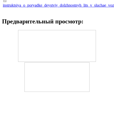
instruktsiya_o_poryadke_deystviy_dolzhnostnyh_lits_v_sluchae_v
Предварительный просмотр: