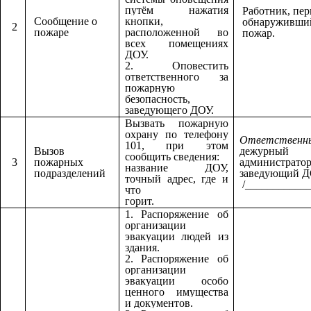
путём нажатия
Работник, пе
Сообщение о
кнопки,
обнаруживши
2
пожаре
расположенной во
пожар.
всех помещениях
ДОУ.
2. Оповестить
ответственного за
пожарную
безопасность,
заведующего ДОУ.
Вызвать пожарную
охрану по телефону
Ответственн
101, при этом
Вызов
дежурный
сообщить сведения:
3
пожарных
администратор
название ДОУ,
подразделений
заведующий 
точный адрес, где и
/____________
что
горит.
1. Распоряжение об
организации
эвакуации людей из
здания.
2. Распоряжение об
организации
эвакуации особо
ценного имущества
и документов.