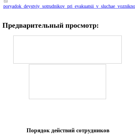
poryadok_deystviy_sotrudnikov_pri_evakuatsii_v_sluchae_voznikn
Предварительный просмотр:
Порядок действий сотрудников