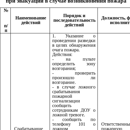
при эвакуации в случае возникновения пожара
№
Порядок и
Наименование
Должность, 
последовательность
действий
исполнит
действий
п/
п
1. Указание о
проведении разведки
в целях обнаружения
очага пожара.
Действия:
-
на пульте
определить зону
возгорания;
- проверить
произошло ли
возгорание.
- в случае ложного
срабатывания
пожарной
сигнализации
сообщить
сотрудникам ДОУ о
ложной тревоге.
- сообщить по
телефону
1
01 о
Ответственны
Срабатывание
ложном
пожарную