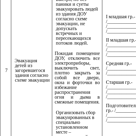
паники и суеты
эвакуировать людей
из здания ДОУ
I младшая гр.-
согласно схеме
/____________
эвакуации, не
/____________
допускать
/____________
встречных и
пересекающихся
II младшая гр.
потоков людей.
/____________
/____________
Покидая помещение
/____________
ДОУ, отключить все
Эвакуация
электроприборы,
Средняя гр.-
детей из
выключить свет,
/____________
7
загоревшегося
плотно закрыть за
/____________
здания согласно
собой все двери,
схеме эвакуации
Старшая гр.-
окна и форточки во
/____________
избежание
/____________
распространения
/____________
огня и дыма в
смежные помещения.
Подготовител
гр.- /________
Организовать сбор
/____________
эвакуированных в
/____________
специально
установленном
месте –