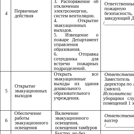
3. Распоряжение об
Ответственны
отключении
пожарную
Первичные
электроэнергии,
4
безопасность,
действия
систем вентиляции.
заведующий 
4. Открытие
/____________
эвакуационных
выходов.
5. Извещение о
пожаре Департамент
управления
образования.
6. Отправка
сотрудника для
встречи пожарных
подразделений.
Открыть все
Ответственн
эвакуационные
Заместитель
выходы их здания
директора по
Открытие
дошкольного
(завхоз).
5
эвакуационных
образовательного
Исполнители
выходов
учреждения.
уборщики сл
помещений 1 э
Обеспечение
Включение
Ответственн
работы
эвакуационного
6
вахтер
эвакуационного
освещения,
/____________
освещения
освещения тамбуров
Быстро, но без