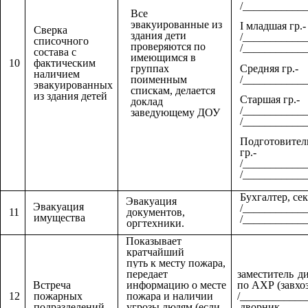
/____________
Все
эвакуированные из
I младшая гр.-
Сверка
здания дети
/____________
списочного
проверяются по
/____________
состава с
имеющимся в
10
фактическим
Средняя гр.-
группах
наличием
/____________
поименным
эвакуированных
спискам, делается
из здания детей
Старшая гр.-
доклад
/____________
заведующему ДОУ
/____________
Подготовител
гр.-
/____________
/____________
Бухгалтер, се
Эвакуация
Эвакуация
/____________
11
документов,
имущества
/____________
оргтехники.
Показывает
кратчайший
путь к месту пожара,
передает
заместитель д
Встреча
информацию о месте
по АХР (завхоз
12
пожарных
пожара и наличии
/_____________
подразделений
угрозы людям (если
дворник