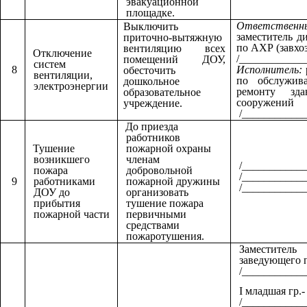
эвакуационной
площадке.
Ответственн
Выключить
заместитель д
приточно-вытяжную
по АХР (завхоз
вентиляцию всех
Отключение
/____________
помещений ДОУ,
систем
8
Исполнитель:
обесточить
вентиляции,
по обслужив
дошкольное
электроэнергии
ремонту зд
образовательное
сооружений
учреждение.
/____________
До приезда
работников
Тушение
пожарной охраны
возникшего
членам
/____________
пожара
добровольной
/____________
9
работниками
пожарной дружины
/____________
ДОУ до
организовать
прибытия
тушение пожара
пожарной части
первичными
средствами
пожаротушения.
Заместитель
заведующего
/____________
I младшая гр.-
/____________