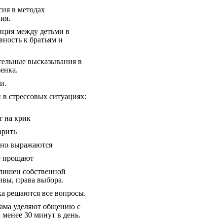
сия в методах
ия.
ция между детьми в
евность к братьям и
тельные высказывания в
бенка.
и.
 в стрессовых ситуациях:
т на крик
арить
рно выражаются
е прощают
лишен собственной
вы, права выбора.
ка решаются все вопросы.
ама уделяют общению с
 менее 30 минут в день.