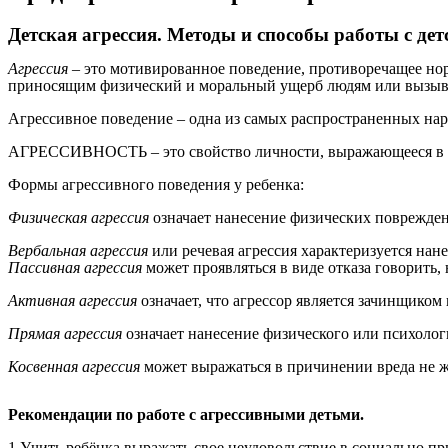
Детская агрессия. Методы и способы работы с дет
Агрессия –
это мотивированное поведение, противоречащее но
приносящим физический и моральный ущерб людям или вызыв
Агрессивное поведение – одна из самых распространенных нар
АГРЕССИВНОСТЬ – это свойство личности, выражающееся в г
Формы агрессивного поведения у ребенка:
Физическая агрессия
означает нанесение физических поврежде
Вербальная агрессия
или речевая агрессия характеризуется нан
Пассивная агрессия
может проявляться в виде отказа говорить,
Активная агрессия
означает, что агрессор является зачинщиком
Прямая агрессия
означает нанесение физического или психолог
Косвенная агрессия
может выражаться в причинении вреда не же
Рекомендации по работе с агрессивными детьми.
1.Учить ребёнка выражать свое неудовольствие в социально п