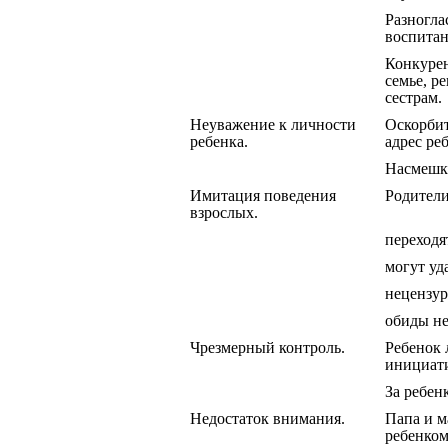
Разногла
воспитан
Конкурен
семье, р
сестрам.
Неуважение к личности
Оскорби
ребенка.
адрес ре
Насмешк
Имитация поведения
Родители
взрослых.
переходя
могут уд
нецензу
обиды н
Чрезмерный контроль.
Ребенок 
инициати
За ребен
Недостаток внимания.
Папа и м
ребенком