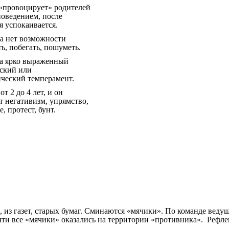
«провоцирует» родителей
оведением, после
я успокаивается.
а нет возможности
ь, побегать, пошуметь.
ка ярко выраженный
ский или
ческий темперамент.
т 2 до 4 лет, и он
т негативизм, упрямство,
, протест, бунт.
ы, из газет, старых бумаг. Сминаются «мячики». По команде ве
чти все «мячики» оказались на территории «противника». Рефле