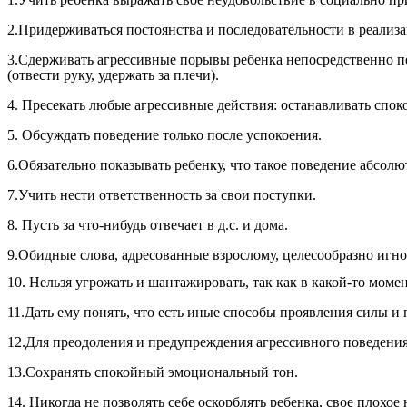
2.Придерживаться постоянства и последовательности в реализ
3.Сдерживать агрессивные порывы ребенка непосредственно пер
(отвести руку, удержать за плечи).
4. Пресекать любые агрессивные действия: останавливать спо
5. Обсуждать поведение только после успокоения.
6.Обязательно показывать ребенку, что такое поведение абсол
7.Учить нести ответственность за свои поступки.
8. Пусть за что-нибудь отвечает в д.с. и дома.
9.Обидные слова, адресованные взрослому, целесообразно игнор
10. Нельзя угрожать и шантажировать, так как в какой-то моме
11.Дать ему понять, что есть иные способы проявления силы и
12.Для преодоления и предупреждения агрессивного поведени
13.Сохранять спокойный эмоциональный тон.
14. Никогда не позволять себе оскорблять ребенка, свое плохое 