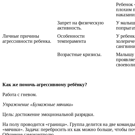
Ребенок 
плохим п
наказани
Запрет на физическую
У малыш
активность.
попрыгат
Личные причины
Особенности
У ребен
агрессивности ребенка.
темперамента
холериче
сангвини
Возрастные кризисы.
Малышу о
проявляе
своеволие
Как же помочь агрессивному ребёнку?
Работа с гневом.
Упражнение «Бумажные мячики»
Цель: достижение эмоциональной разрядки.
На полу проводится «граница». Группа делится на две команд
«мячики». Задача: перебросить их как можно больше, чтобы по
Обучение самоконтролю