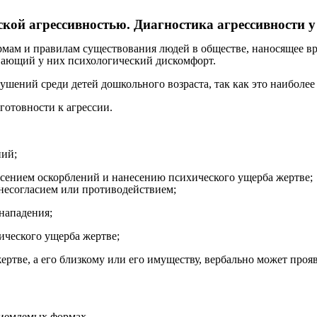
ской агрессивностью. Диагностика агрессивности у
рмам и правилам существования людей в обществе, наносящее в
ающий у них психологический дискомфорт.
ушений среди детей дошкольного возраста, так как это наиболе
отовности к агрессии.
ний;
есением оскорблений и нанесению психического ущерба жертве;
 несогласием или противодействием;
 нападения;
ического ущерба жертве;
ртве, а его близкому или его имуществу, вербально может прояв
риемлемых формах.