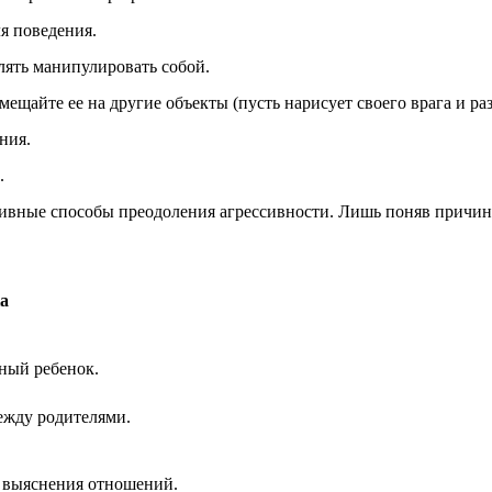
я поведения.
олять манипулировать собой.
щайте ее на другие объекты (пусть нарисует своего врага и разо
ния.
.
ивные способы преодоления агрессивности. Лишь поняв причины 
а
ный ребенок.
ежду родителями.
выяснения отношений.