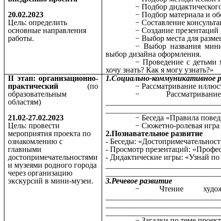
Подбор дидактического
20.02.2023
Подбор материала и об
Цель: определить
Составление консульта
основные направления
Создание презентаций 
работы.
Выбор места для разме
Выбор названия мини-
выбор дизайна оформления.
Проведение с детьми 
хочу знать? Как я могу узнать?»
II этап: организационно-
1.Социально-коммуникативное р
практический
(по
Рассматривание иллюст
образовательным
Рассматрив
областям)
_____________________________
_____________________________
21.02-27.02.2023
Беседа «Правила повед
Цель: провести
Сюжетно-ролевая игра
мероприятия проекта по
2.Познавательное развитие
ознакомлению с
- Беседы: «Достопримечательности
главными
- Просмотр презентаций: «Профес
достопримечательностями
- Дидактические игры: «Узнай по
и музеями родного города
_____________________________
через организацию
_____________________________
экскурсий в мини-музеи.
3.Речевое развитие
Чтение худо
_____________________________
_____________________________
_____________________________
Загадки по теме проект