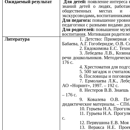
Ожидаемый результат
Для детей
:
появление интереса 
знаний детей о людях, работа
общественных местах и с
экскурсоводами
,
воспитанниками 
Для педагога:
повышение уровня 
педагогики с разными видами до
Для родителей:
повышение музей
воспитания. Мотивация родителей
Литература
Детство: Примерная о
Бабаева, А.Г. Гогоберидзе, О.В. С
Евдокимова Е.С. Техно
Лебедева Л.В., Козин
речи дошкольников. Методическое
176 с.
Хрестоматия для подг
500 загадок и считалок
Пословицы и поговорки
Ермолаева Л.К., Лебе
АО «Норинт», 1997. – 192 с.
Нестеров В.В. Знаешь л
– 176 с.
Ковалева О.В. Пе
дидактические материалы. – СПб.:
Гурьева Н.А. Прогулки
Гурьева Н.А. Прогулк
с.
Первушина Е.В. Моя п
Веракса Н.Е. Проек