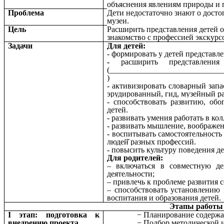
объяснения явлениям природы и 
Проблема
Дети недостаточно знают о досто
музеи.
Цель
Расширить представления детей о
знакомство с профессией экскурс
Задачи
Для детей:
- формировать у детей представл
-
расширить
представлени
(____________________________
)
- активизировать словарный запас
эрудированный, гид, музейный р
- способствовать развитию, об
детей.
- развивать умения работать в ко
- развивать мышление, воображен
- воспитывать самостоятельность
людей̆ разных профессий.
- повысить культуру поведения де
Для родителей:
– включаться в совместную де
деятельности;
– привлечь к проблеме развития
– способствовать установлению
воспитания и образования детей.
Этапы работы 
I этап: подготовка к
Планирование содержа
внедрению проекта
Подбор методической и