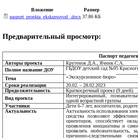
Вложение
Размер
37.86 КБ
pasport_proekta_ekskursovod_.docx
Предварительный просмотр:
Паспорт педагоги
Авторы проекта
Крутенок Д.А., Ячник С.А.
ГБДОУ детский сад №95 Красногв
Полное название ДОУ
«Экскурсионное бюро»
Тема
Сроки реализации
20.02. – 28.02.2023
Продолжительность
Краткосрочный проект (9 дней)
Интегрированный, познавательн
Вид проекта
одной возрастной группы
Участники
Дети 6-7 лет, воспитатели, родит
Актуальность
Актуальность использования элем
средства позволяют эффектив
ориентиров, способствует овл
проявления инициативы и самос
проявлять любознательность, з
причинно-следственными свя