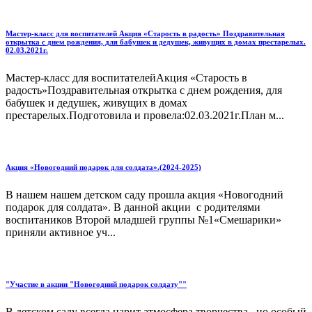
Мастер-класс для воспитателей Акция «Старость в радость» Поздравительная
открытка с днем рождения, для бабушек и дедушек, живущих в домах престарелых.
02.03.2021г.
Мастер-класс для воспитателейАкция «Старость в
радость»Поздравительная открытка с днем рождения, для
бабушек и дедушек, живущих в домах
престарелых.Подготовила и провела:02.03.2021г.План м...
Акция «Новогодний подарок для солдата».(2024-2025)
В нашем нашем детском саду прошла акция «Новогодний
подарок для солдата». В данной акции с родителями
воспитаников Второй младшей группы №1«Смешарики»
приняли активное уч...
"Участие в акции "Новогодний подарок солдату""
В детском саду всегда царит атмосфера творчества , но особый