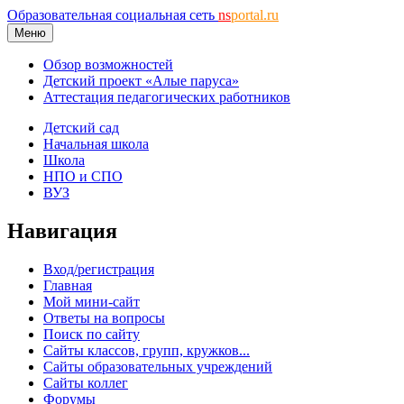
Образовательная социальная сеть
ns
portal.ru
Меню
Обзор возможностей
Детский проект «Алые паруса»
Аттестация педагогических работников
Детский сад
Начальная школа
Школа
НПО и СПО
ВУЗ
Навигация
Вход/регистрация
Главная
Мой мини-сайт
Ответы на вопросы
Поиск по сайту
Сайты классов, групп, кружков...
Сайты образовательных учреждений
Сайты коллег
Форумы