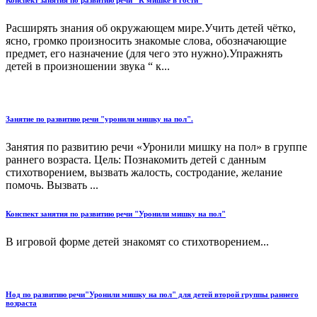
Конспект занятия по развитию речи "К мишке в гости"
Расширять знания об окружающем мире.Учить детей чётко,
ясно, громко произносить знакомые слова, обозначающие
предмет, его назначение (для чего это нужно).Упражнять
детей в произношении звука “ к...
Занятие по развитию речи "уронили мишку на пол".
Занятия по развитию речи «Уронили мишку на пол» в группе
раннего возраста. Цель: Познакомить детей с данным
стихотворением, вызвать жалость, состродание, желание
помочь. Вызвать ...
Конспект занятия по развитию речи "Уронили мишку на пол"
В игровой форме детей знакомят со стихотворением...
Нод по развитию речи"Уронили мишку на пол" для детей второй группы раннего
возраста