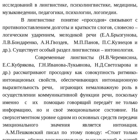
исследований в лингвистике, психолингвистике, медицины,
музыковедении, педагогики, психологии, логопедии.
В лингвистике понятие «просодия» связывают с
противопоставлением долготы и краткости слогов, словесно –
логическим ударением, мелодикой речи (Е.А.Брызгунова,
Л.В.Бондаренко, А.Н.Гвоздев, М.П.Панов, П.С.Кузнецов и
др.). Существует особый раздел лингвистики – интонология.
Современные лингвисты (Н.В.Черемисина,
Е.С.Кубрякова, Г.Н.Иванова-Лукьянова, Н.Д.Светозарова и
др.) рассматривают просодику как совокупность ритмико-
интонационых свойств, обеспечивающих интонационную
выразительность речи, играющих немаловажную роль в
осуществлении коммуникативной функции речи, поскольку
именно с их помощью говорящий передаёт не только
информацию, но и своё эмоциональное состояние. На
сверхсегментном уровне одним из основных средств передачи
эмоционального значения является интонация.
А.М.Пешковский писал по этому поводу: «Стоит только
вспомнить обилие восклицательных высказываний в нашей