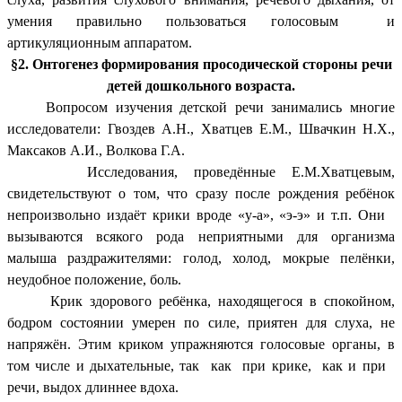
умения правильно пользоваться голосовым и
артикуляционным аппаратом.
§2. Онтогенез формирования просодической стороны речи
детей дошкольного возраста.
Вопросом изучения детской речи занимались многие
исследователи: Гвоздев А.Н., Хватцев Е.М., Швачкин Н.Х.,
Максаков А.И., Волкова Г.А.
Исследования, проведённые Е.М.Хватцевым,
свидетельствуют о том, что сразу после рождения ребёнок
непроизвольно издаёт крики вроде «у-а», «э-э» и т.п. Они
вызываются всякого рода неприятными для организма
малыша раздражителями: голод, холод, мокрые пелёнки,
неудобное положение, боль.
Крик здорового ребёнка, находящегося в спокойном,
бодром состоянии умерен по силе, приятен для слуха, не
напряжён. Этим криком упражняются голосовые органы, в
том числе и дыхательные, так как при крике, как и при
речи, выдох длиннее вдоха.