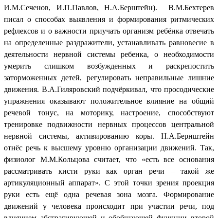
И.М.Сеченов, И.П.Павлов, Н.А.Берштейн). В.М.Бехтерев
писал о способах выявления и формирования ритмических
рефлексов и о важности приучать организм ребёнка отвечать
на определенные раздражители, устанавливать равновесие в
деятельности нервной системы ребенка, о необходимости
умерить слишком возбужденных и раскрепостить
заторможенных детей, регулировать неправильные лишние
движения. В.А.Гиляровский подчёркивал, что просодические
упражнения оказывают положительное влияние на общий
речевой тонус, на моторику, настроение, способствуют
тренировке подвижности нервных процессов центральной
нервной системы, активированию коры. Н.А.Бернштейн
отнёс речь к высшему уровню организации движений. Так,
физиолог М.М.Кольцова считает, что «есть все основания
рассматривать кисти руки как орган речи – такой же
артикуляционный аппарат». С этой точки зрения проекция
руки есть ещё одна речевая зона мозга. Формирование
движений у человека происходит при участии речи, под
влиянием абстрагирующей и обобщающей функции второй