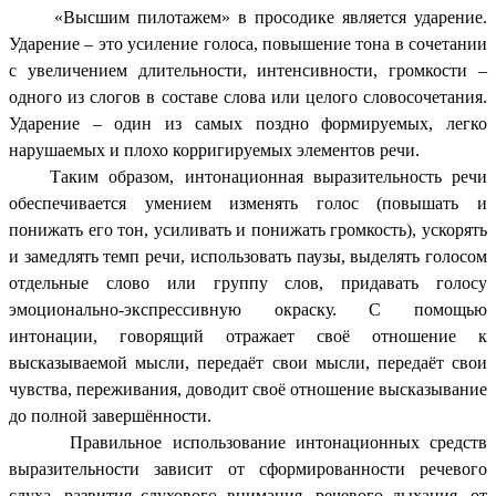
«Высшим пилотажем» в просодике является ударение.
Ударение – это усиление голоса, повышение тона в сочетании
с увеличением длительности, интенсивности, громкости –
одного из слогов в составе слова или целого словосочетания.
Ударение – один из самых поздно формируемых, легко
нарушаемых и плохо корригируемых элементов речи.
Таким образом, интонационная выразительность речи
обеспечивается умением изменять голос (повышать и
понижать его тон, усиливать и понижать громкость), ускорять
и замедлять темп речи, использовать паузы, выделять голосом
отдельные слово или группу слов, придавать голосу
эмоционально-экспрессивную окраску. С помощью
интонации, говорящий отражает своё отношение к
высказываемой мысли, передаёт свои мысли, передаёт свои
чувства, переживания, доводит своё отношение высказывание
до полной завершённости.
Правильное использование интонационных средств
выразительности зависит от сформированности речевого
слуха, развития слухового внимания, речевого дыхания, от