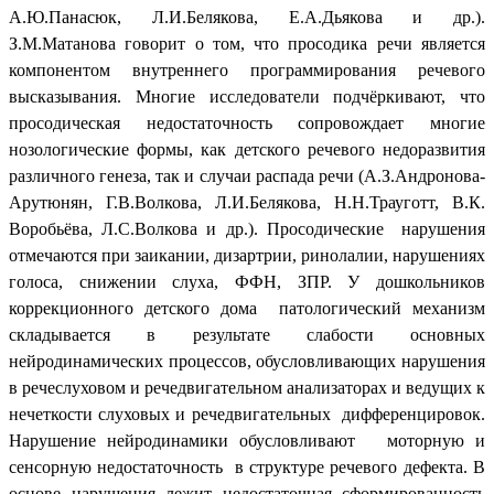
А.Ю.Панасюк, Л.И.Белякова, Е.А.Дьякова и др.).
З.М.Матанова говорит о том, что просодика речи является
компонентом внутреннего программирования речевого
высказывания. Многие исследователи подчёркивают, что
просодическая недостаточность сопровождает многие
нозологические формы, как детского речевого недоразвития
различного генеза, так и случаи распада речи (А.З.Андронова-
Арутюнян, Г.В.Волкова, Л.И.Белякова, Н.Н.Трауготт, В.К.
Воробьёва, Л.С.Волкова и др.). Просодические нарушения
отмечаются при заикании, дизартрии, ринолалии, нарушениях
голоса, снижении слуха, ФФН, ЗПР. У дошкольников
коррекционного детского дома патологический механизм
складывается в результате слабости основных
нейродинамических процессов, обусловливающих нарушения
в речеслуховом и речедвигательном анализаторах и ведущих к
нечеткости слуховых и речедвигательных дифференцировок.
Нарушение нейродинамики обусловливают моторную и
сенсорную недостаточность в структуре речевого дефекта. В
основе нарушения лежит недостаточная сформированность