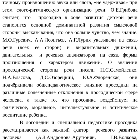
точному произношению звука или слога, «не удерживая» при
этом слого-ритмическую организацию речи. О.Е.Грибова
считает, что просодика в ходе развития детской речи
становится основной доминантной развития смысловой
стороны высказывания, что она больше чувство, чем знание.
М.О.Гуревич, А.А.Леонтьев, А.Г.Лурия указывали на связь
речи (всех её сторон) и выразительных движений,
двигательных и речевых анализаторов, на связь формы
произношения с характером движений. О значении
просодической стороны речи писали Н.С.Самойленко,
Н.А.Власова, Д.С.Озорецкий, Ю.А.Флоренская, они
подчёркивали общепедагогическое влияние просодики на
различные болезненные отклонения в просодической сфере
человека, а также то, что просодика воздействует на
физическое, моральное, интеллектуальное и эстетическое
воспитание ребенка.
В логопедии и специальной педагогике просодика
рассматривается как важный фактор речевого развития
человека (А.З.Андронова-Арутюнян, Г.В.Волкова,