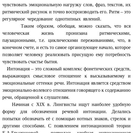
чувствовать эмоциональную нагрузку слов, фраз, текстов, их
ритмический рисунок и точно воспроизводить его. Ритм – это
регулярное чередование однотипных явлений.
Таким образом, обобщая, можно сказать, что вся
человеческая жизнь пронизана ритмическими,
паузационными, т.е. циклическими переживаниями, что, в
конечном счете, и есть то самое организующее начало, которое
позволяет человеку реализовать присущую ему потребность
чувствовать счастье бытия.
Интонация – это сложный комплекс фонетических средств,
выражающих смысловое отношение к высказываемому и
эмоциональные оттенки речи. Интонация является средством
эмоционально-волевого отношения говорящего к содержанию
речи, обращенной к слушателям.
Начиная с XIX в. Лингвисты ищут наиболее удобную
форму для обозначения речевой интонации. Делались
попытки обозначать её с помощью нотных знаков, стрелок и
другими способами. С появлением интонационной теории
Е.А.Брызгуновой, появилась удобная интонационная