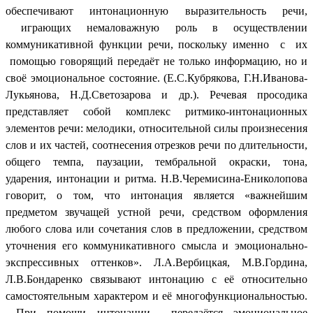
обеспечивают интонационную выразительность речи,
играющих немаловажную роль в осуществлении
коммуникативной функции речи, поскольку именно с их
помощью говорящий передаёт не только информацию, но и
своё эмоциональное состояние. (Е.С.Кубрякова, Г.Н.Иванова-
Лукьянова, Н.Д.Светозарова и др.). Речевая просодика
представляет собой комплекс ритмико-интонационных
элементов речи: мелодики, относительной силы произнесения
слов и их частей, соотнесения отрезков речи по длительности,
общего темпа, паузации, тембральной окраски, тона,
ударения, интонации и ритма. Н.В.Черемисина-Ениколопова
говорит, о том, что интонация является «важнейшим
предметом звучащей устной речи, средством оформления
любого слова или сочетания слов в предложении, средством
уточнения его коммуникативного смысла и эмоционально-
экспрессивных оттенков». Л.А.Вербицкая, М.В.Гордина,
Л.В.Бондаренко связывают интонацию с её относительно
самостоятельным характером и её многофункциональностью.
При помощи интонации передаётся эмоциональное