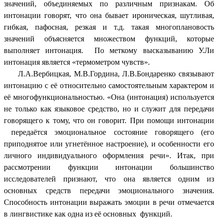
значений, объединяемых по различным признакам. Об
интонации говорят, что она бывает ироническая, шутливая,
гибкая, пафосная, резкая и т.д. такая многоплановость
значений объясняется множеством функций, которые
выполняет интонация. По меткому высказыванию У.Ли
интонация является «термометром чувств».
Л.А.Вербицкая, М.В.Гордина, Л.В.Бондаренко связывают
интонацию с её относительно самостоятельным характером и
её многофункциональностью. «Она (интонация) используется
не только как языковое средство, но и служит для передачи
говорящего к тому, что он говорит. При помощи интонации
передаётся эмоциональное состояние говорящего (его
приподнятое или угнетённое настроение), и особенности его
личного индивидуального оформления речи». Итак, при
рассмотрении функции интонации большинство
исследователей признают, что она является одним из
основных средств передачи эмоционального значения.
Способность интонации выражать эмоции в речи отмечается
в лингвистике как одна из её основных функций.