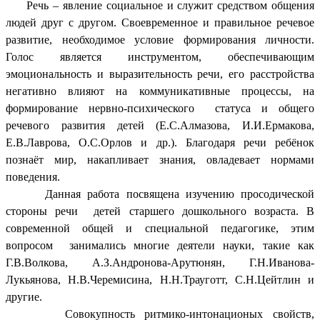
Речь – явление социальное и служит средством общения
людей друг с другом. Своевременное и правильное речевое
развитие, необходимое условие формирования личности.
Голос является инструментом, обеспечивающим
эмоциональность и выразительность речи, его расстройства
негативно влияют на коммуникативные процессы, на
формирование нервно-психического статуса и общего
речевого развития детей (Е.С.Алмазова, И.И.Ермакова,
Е.В.Лаврова, О.С.Орлов и др.). Благодаря речи ребёнок
познаёт мир, накапливает знания, овладевает нормами
поведения.
Данная работа посвящена изучению просодической
стороны речи детей старшего дошкольного возраста. В
современной общей и специальной педагогике, этим
вопросом занимались многие деятели науки, такие как
Г.В.Волкова, А.З.Андронова-Арутюнян, Г.Н.Иванова-
Лукьянова, Н.В.Черемисина, Н.Н.Трауготт, С.Н.Цейтлин и
другие.
Совокупность ритмико-интонационых свойств,