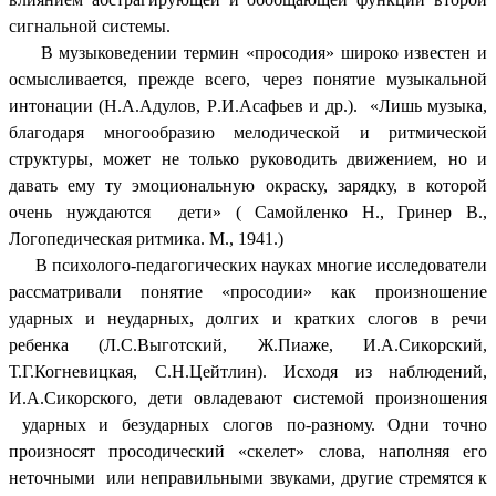
сигнальной системы.
В музыковедении термин «просодия» широко известен и
осмысливается, прежде всего, через понятие музыкальной
интонации (Н.А.Адулов, Р.И.Асафьев и др.). «Лишь музыка,
благодаря многообразию мелодической и ритмической
структуры, может не только руководить движением, но и
давать ему ту эмоциональную окраску, зарядку, в которой
очень нуждаются дети» ( Самойленко Н., Гринер В.,
Логопедическая ритмика. М., 1941.)
В психолого-педагогических науках многие исследователи
рассматривали понятие «просодии» как произношение
ударных и неударных, долгих и кратких слогов в речи
ребенка (Л.С.Выготский, Ж.Пиаже, И.А.Сикорский,
Т.Г.Когневицкая, С.Н.Цейтлин). Исходя из наблюдений,
И.А.Сикорского, дети овладевают системой произношения
ударных и безударных слогов по-разному. Одни точно
произносят просодический «скелет» слова, наполняя его
неточными или неправильными звуками, другие стремятся к