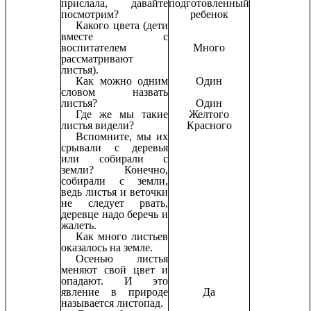
прислала, давайте
подготовленный
посмотрим?
ребенок
Какого цвета (дети
вместе с
воспитателем
Много
рассматривают
листья).
Как можно одним
Один
словом назвать
листья?
Один
Где же мы такие
Желтого
листья видели?
Красного
Вспомните, мы их
срывали с деревья
или собирали с
земли? Конечно,
собирали с земли,
ведь листья и веточки
не следует рвать,
деревце надо беречь и
жалеть.
Как много листьев
оказалось на земле.
Осенью листья
меняют свой цвет и
опадают. И это
явление в природе
Да
называется листопад.