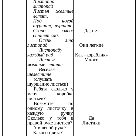
Листопад,
листопад
Листья желтые
летят,
Под ногой
шуршат, шуршат
Скоро голым
Да, нет
станет сад.
Осень – это
листопад
Они легкие
Листопаду
каждый рад
Как «кораблик»
Листья
Много
желтые летите
Веселее
шелестите
(слушать
шуршание листьев)
Ребята сколько у
меня коробке
листьев?
Возьмите по
одному листочку в
каждую ручку.
Сколько у тебя в
Да
правой руке листьев?
Листики
А в левой руке?
Какого цвета?