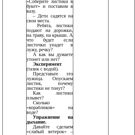
«Соберите листики в
букет» и поставим в
вазу.
– Дети садятся на
свои места.
Ребята, листики
подают на дорожки,
на траву, на крыши. А
что будет если
листочки упадет в
лужу, речку?
А как вы думаете
утонет или нет?
Эксперимент
(тазик с водой).
Представьте это
лужица. Опускаем
листик, почему
листики не тонут?
Как листики
плывет?
Сколько
«корабликов» на
воде?
Упражнение на
дыхание.
Давайте сделаем
«слабый ветерок» –