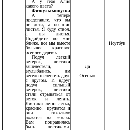
А у тебя Алия
какого цвета?
Физкультминутка
А теперь
представьте, что вы
не дети, а осенние
листья. Я буду ствол,
а вы листья.
Подойдите ко мне
ближе, все мы вместе
Ноутбук
большое красивое
осеннее дерево.
Подул легкий
ветерок, листики
зашелестели,
Да
заулыбались, им
весело шелестеть друг
Осенью
с другом. И вдруг
подул сильный
ветерок, листики
стали отрываться от
веток и летать.
Листики летят легко,
красиво, кружатся и
они тихо-тихо
ложатся на землю.
Вам понравилась
быть листиками.