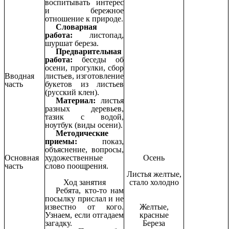
воспитывать интерес
и бережное
отношение к природе.
Словарная
работа:
листопад,
шуршат береза.
Предварительная
работа:
беседы об
осени, прогулки, сбор
Вводная
листьев, изготовление
часть
букетов из листьев
(русский клен).
Материал:
листья
разных деревьев,
тазик с водой,
ноутбук (виды осени).
Методические
приемы:
показ,
объяснение, вопросы,
Основная
художественные
Осень
часть
слово поощрения.
Листья желтые,
Ход занятия
стало холодно
Ребята, кто-то нам
посылку прислал и не
известно от кого.
Желтые,
Узнаем, если отгадаем
красные
загадку.
Береза