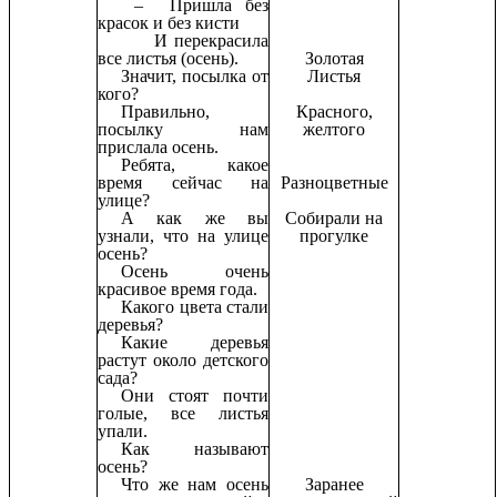
– Пришла без
красок и без кисти
И перекрасила
все листья (осень).
Золотая
Значит, посылка от
Листья
кого?
Правильно,
Красного,
посылку нам
желтого
прислала осень.
Ребята, какое
время сейчас на
Разноцветные
улице?
А как же вы
Собирали на
узнали, что на улице
прогулке
осень?
Осень очень
красивое время года.
Какого цвета стали
деревья?
Какие деревья
растут около детского
сада?
Они стоят почти
голые, все листья
упали.
Как называют
осень?
Что же нам осень
Заранее