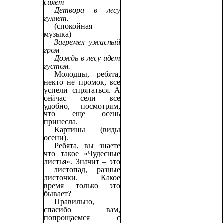
сияет
Детвора в лесу
гуляет.
(спокойная
музыка)
Загремел ужасный
гром
Дождь в лесу идет
густом.
Молодцы, ребята,
некто не промок, все
успели спрятаться. А
сейчас сели все
удобно, посмотрим,
что еще осень
принесла.
Картины (виды
осени).
Ребята, вы знаете
что такое «Чудесные
листья». Значит – это
листопад, разные
листочки. Какое
время только это
бывает?
Правильно,
спасибо вам,
попрощаемся с