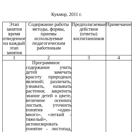
Кукмор, 2011 г.
Этап
Содержание работы
Предполагаемые
Примечание
занятия
методы, формы,
действия
время
приемы
(ответы)
отведенное
используемые
воспитанников
на каждый
педагогическим
этап
работникам
занятия
1
2
3
4
Программное
содержание учить
детей замечать
красоту природных
явлений; различать,
узнавать, называть
растения; закрепить
знание детей о цвете,
величине осенних
листьев, уточнить
понятия «один-
много», «легкий -
тяжелый»,
активизировать
понятие - листопад,