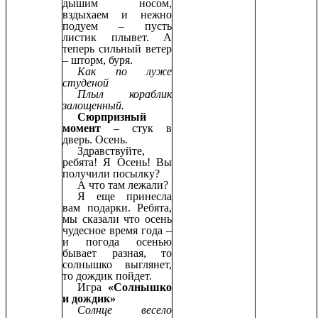
дышим носом,
вздыхаем и нежно
подуем – пусть
листик плывет. А
теперь сильный ветер
– шторм, буря.
Как по луже
студеной
Плыл кораблик
залощенный.
Сюрпризный
момент
– стук в
дверь. Осень.
Здравствуйте,
ребята! Я Осень! Вы
получили посылку?
А что там лежали?
Я еще принесла
вам подарки. Ребята,
мы сказали что осень
чудесное время года –
и погода осенью
бывает разная, то
солнышко выглянет,
то дождик пойдет.
Игра
«Солнышко
и дождик»
Солнце весело