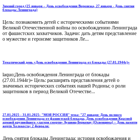
Зимний город (25 января – День освобождения Воронежа, 27 января - День снятия
блокады Ленинграда)
Цель: познакомить детей с историческими событиями
Великой Отечественной войны по освобождению Ленинграда
от фашистских захватчиков. Задачи: дать детям представление
о мужестве и героизме защитников Ле...
Тематический день «День освобождения Ленинграда от блокады (27.01.1944г)»
laquo;День освобождения Ленинграда от блокады
(27.01.1944г)» Цель: расширять представления детей о
значимых исторических событиях нашей Родины; о роли
защитников в период Великой Отечестве...
27.01.2025 - 31.01.2025- "МОЯ РОССИЯ" тема: "27 января: День полного
освобождения Ленинграда от фашистской блокады, День освобождения Красной
армией крупнейшего «лагеря смерти» Аушвиц-Беркенау (Освенцима) – День памяти
жертв Холокоста; 2 февраля:
День снятия блокады Ленинграда: история освобождения и