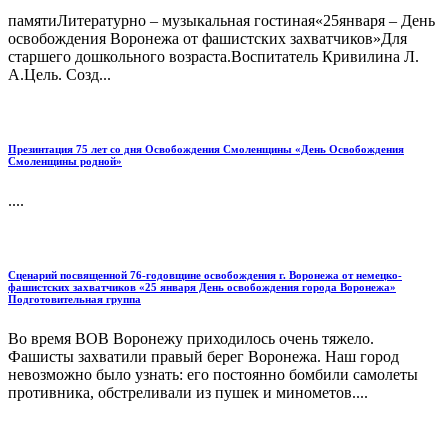
памятиЛитературно – музыкальная гостиная«25января – День
освобождения Воронежа от фашистских захватчиков»Для
старшего дошкольного возраста.Воспитатель Кривилина Л.
А.Цель. Созд...
Презинтация 75 лет со дня Освобождения Смоленщины «День Освобождения
Смоленщины родной»
....
Сценарий посвященной 76-годовщине освобождения г. Воронежа от немецко-
фашистских захватчиков «25 января День освобождения города Воронежа»
Подготовительная группа
Во время ВОВ Воронежу приходилось очень тяжело.
Фашисты захватили правый берег Воронежа. Наш город
невозможно было узнать: его постоянно бомбили самолеты
противника, обстреливали из пушек и минометов....