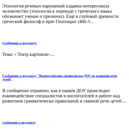
Этиология речевых нарушений издавна интересовала
человечество (этиология в переводе с греческого языка
обозначает учение о причинах). Ещё в глубокой древности
греческий философ и врач Гиппократ (460-3...
Сообщение к педсовету.
Тема: « Театр картинок»....
Сообщение к педсовету "Взаимодейтсвие специалистов ДОУ по развитию речи
детей"
В сообщении отражено, как в нашем ДОУ происходит
взаимодействие специалистов и воспитателей в работе над
развитием грамматически правильной и связной речи детей....
сообщение к педсовету