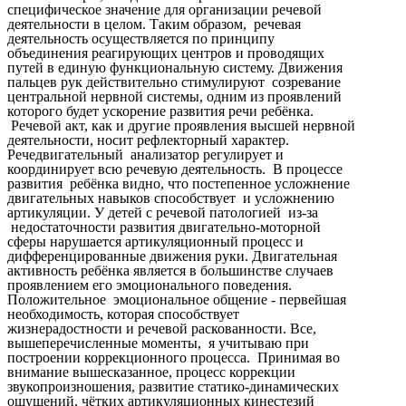
специфическое значение для организации речевой
деятельности в целом. Таким образом, речевая
деятельность осуществляется по принципу
объединения реагирующих центров и проводящих
путей в единую функциональную систему. Движения
пальцев рук действительно стимулируют созревание
центральной нервной системы, одним из проявлений
которого будет ускорение развития речи ребёнка.
Речевой акт, как и другие проявления высшей нервной
деятельности, носит рефлекторный характер.
Речедвигательный анализатор регулирует и
координирует всю речевую деятельность. В процессе
развития ребёнка видно, что постепенное усложнение
двигательных навыков способствует и усложнению
артикуляции. У детей с речевой патологией из-за
недостаточности развития двигательно-моторной
сферы нарушается артикуляционный процесс и
дифференцированные движения руки. Двигательная
активность ребёнка является в большинстве случаев
проявлением его эмоционального поведения.
Положительное эмоциональное общение - первейшая
необходимость, которая способствует
жизнерадостности и речевой раскованности. Все,
вышеперечисленные моменты, я учитываю при
построении коррекционного процесса. Принимая во
внимание вышесказанное, процесс коррекции
звукопроизношения, развитие статико-динамических
ощущений, чётких артикуляционных кинестезий