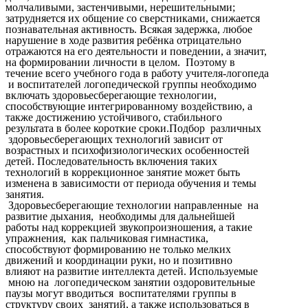
молчаливыми, застенчивыми, нерешительными;
затрудняется их общение со сверстниками, снижается
познавательная активность. Всякая задержка, любое
нарушение в ходе развития ребёнка отрицательно
отражаются на его деятельности и поведении, а значит,
на формировании личности в целом. Поэтому в
течение всего учебного года в работу учителя-логопеда
и воспитателей логопедической группы необходимо
включать здоровьесберегающие технологии,
способствующие интегрированному воздействию, а
также достижению устойчивого, стабильного
результата в более короткие сроки.Подбор различных
здоровьесберегающих технологий зависит от
возрастных и психофизиологических особенностей
детей. Последовательность включения таких
технологий в коррекционное занятие может быть
изменена в зависимости от периода обучения и темы
занятия.
Здоровьесберегающие технологии направленные на
развитие дыхания, необходимы для дальнейшей
работы над коррекцией звукопроизношения, а такие
упражнения, как пальчиковая гимнастика,
способствуют формированию не только мелких
движений и координации руки, но и позитивно
влияют на развитие интеллекта детей. Используемые
мною на логопедическом занятии оздоровительные
паузы могут вводиться воспитателями группы в
структуру своих занятий, а также использоваться в