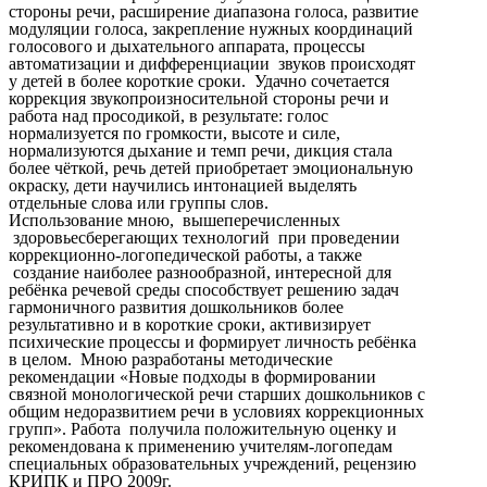
стороны речи, расширение диапазона голоса, развитие
модуляции голоса, закрепление нужных координаций
голосового и дыхательного аппарата, процессы
автоматизации и дифференциации звуков происходят
у детей в более короткие сроки. Удачно сочетается
коррекция звукопроизносительной стороны речи и
работа над просодикой, в результате: голос
нормализуется по громкости, высоте и силе,
нормализуются дыхание и темп речи, дикция стала
более чёткой, речь детей приобретает эмоциональную
окраску, дети научились интонацией выделять
отдельные слова или группы слов.
Использование мною, вышеперечисленных
здоровьесберегающих технологий при проведении
коррекционно-логопедической работы, а также
создание наиболее разнообразной, интересной для
ребёнка речевой среды способствует решению задач
гармоничного развития дошкольников более
результативно и в короткие сроки, активизирует
психические процессы и формирует личность ребёнка
в целом. Мною разработаны методические
рекомендации «Новые подходы в формировании
связной монологической речи старших дошкольников с
общим недоразвитием речи в условиях коррекционных
групп». Работа получила положительную оценку и
рекомендована к применению учителям-логопедам
специальных образовательных учреждений, рецензию
КРИПК и ПРО 2009г.