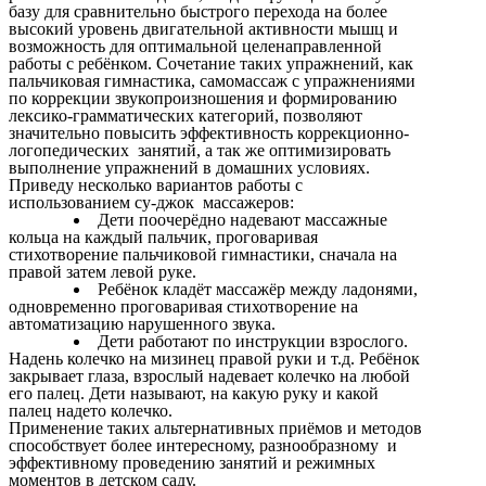
базу для сравнительно быстрого перехода на более
высокий уровень двигательной активности мышц и
возможность для оптимальной целенаправленной
работы с ребёнком. Сочетание таких упражнений, как
пальчиковая гимнастика, самомассаж с упражнениями
по коррекции звукопроизношения и формированию
лексико-грамматических категорий, позволяют
значительно повысить эффективность коррекционно-
логопедических занятий, а так же оптимизировать
выполнение упражнений в домашних условиях.
Приведу несколько вариантов работы с
использованием су-джок массажеров:
Дети поочерёдно надевают массажные
кольца на каждый пальчик, проговаривая
стихотворение пальчиковой гимнастики, сначала на
правой затем левой руке.
Ребёнок кладёт массажёр между ладонями,
одновременно проговаривая стихотворение на
автоматизацию нарушенного звука.
Дети работают по инструкции взрослого.
Надень колечко на мизинец правой руки и т.д. Ребёнок
закрывает глаза, взрослый надевает колечко на любой
его палец. Дети называют, на какую руку и какой
палец надето колечко.
Применение таких альтернативных приёмов и методов
способствует более интересному, разнообразному и
эффективному проведению занятий и режимных
моментов в детском саду.