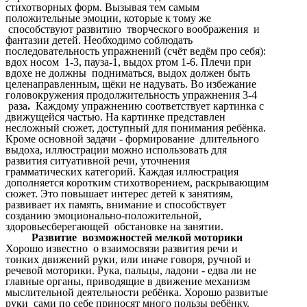
стихотворных форм. Вызывая тем самым
положительные эмоции, которые к тому же
способствуют развитию творческого воображения и
фантазии детей. Необходимо соблюдать
последовательность упражнений (счёт ведём про себя):
вдох носом 1-3, пауза-1, выдох ртом 1-6. Плечи при
вдохе не должны подниматься, выдох должен быть
целенаправленным, щёки не надувать. Во избежание
головокружения продолжительность упражнения 3-4
раза
.
Каждому упражнению соответствует картинка с
движущейся частью. На картинке представлен
несложный сюжет, доступный для понимания ребёнка.
Кроме основной задачи - формирование длительного
выдоха, иллюстрации можно использовать для
развития ситуативной речи, уточнения
грамматических категорий. Каждая иллюстрация
дополняется коротким стихотворением, раскрывающим
сюжет. Это повышает интерес детей к занятиям,
развивает их память, внимание и способствует
созданию эмоционально-положительной,
здоровьесберегающей обстановке на занятии.
Развитие возможностей мелкой моторики
Хорошо известно о взаимосвязи развития речи и
тонких движений руки, или иначе говоря, ручной и
речевой моторики. Рука, пальцы, ладони - едва ли не
главные органы, приводящие в движение механизм
мыслительной деятельности ребёнка. Хорошо развитые
руки сами по себе приносят много пользы ребёнку.