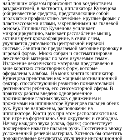
наилучшим образом происходит под воздействием
раздражителей, в частности, иппликатора Кузнецова
(общеизвестное средство, представляющие собой
игольчатые профилактико-лечебные круглые формы с
пластмассовыми иглами, закреплёнными на тканевой
основе). Иппликатор Кузнецова усиливает
микроциркуляцию, вызывает расслабление мышц,
активизирует кровообращение, в связи с чем,
улучшается деятельность центральной нервной
системы. Занятия по предлагаемой методике провожу в
игровой форме. Мною собран и систематизирован
лексический материал по всем изучаемым темам.
Изложение лексического материала представлено в
виде коротких стихотворных форм, которые
оформлены в альбом. На моих занятиях иппикатор
Кузнецова представлен как мощный мотивационный
фактор, способствующий развитию познавательной
деятельности ребёнка, его сенсомоторной сферы. В
практику работы введено одновременное
произношение гласных звуков с движением и
прожимами на иппликаторе Кузнецова пальцев обеих
рук. Руки не напряжены, расположены на
иппликаторе. Кисти рук при этом распологаются как
при игре на фортепиано. Они округлены и свободны.
Началу каждого звука (слова, фразы) соответствует
поочередное нажатие пальцев руки. Постепенно ввожу
усложненный речевой материал. Хотелось бы отметить
положительные результаты: улучшение интонационной