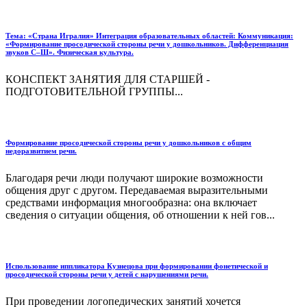
Тема: «Страна Игралия» Интеграция образовательных областей: Коммуникация:
«Формирование просодической стороны речи у дошкольников. Дифференциация
звуков С–Ш». Физическая культура.
КОНСПЕКТ ЗАНЯТИЯ ДЛЯ СТАРШЕЙ -
ПОДГОТОВИТЕЛЬНОЙ ГРУППЫ...
Формирование просодической стороны речи у дошкольников с общим
недоразвитием речи.
Благодаря речи люди получают широкие возможности
общения друг с другом. Передаваемая выразительными
средствами информация многообразна: она включает
сведения о ситуации общения, об отношении к ней гов...
Использование иппликатора Кузнецова при формировании фонетической и
просодической стороны речи у детей с нарушениями речи.
При проведении логопедических занятий хочется