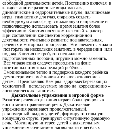
свободной деятельности детей. Постепенно включая в
каждое занятие различные виды массажа,
динамические и оздоровительные паузы, пальчиковые
игры, гимнастику для глаз, стараюсь создать
необходимую атмосферу, снижающую напряжение и
позволяющую использовать время занятия более
эффективно. Занятия носят комплексный характер.
При составлении конспектов коррекционной
деятельности учитываю развитие познавательных,
речевых и моторных процессов. Эти элементы можно
повторять на нескольких занятиях, в чередовании или
подряд. Занятия не требуют специально
подготовленных пособий, игрушки можно заменять.
Все упражнения следует проводить на фоне
позитивных ответных реакций ребёнка.
Эмоциональное тепло и поддержка каждого ребёнка
демонстрирует моё положительное отношение к
детям. Представляю Вам ряд здоровьесберегающих
технологий, используемых мною на коррекционно –
логопедических занятиях.
Дыхательные упражнения в игровой форме
Развитие речевого дыхания играет большую роль в
воспитании правильной речи. Дыхательные
упражнения развивают продолжительный,
равномерный выдох у детей, формируют сильную
воздушную струю, тренируют ситуативную фразовую
речь. Мотивирую интерес детей к дыхательным
упражнениям сочетанием наглядности и весёлых