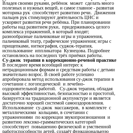
Владея своими руками, ребёнок может сделать много
полезных и нужных вещей, и самое главное - развитая
моторика рук способствует развитию речи. Движения
пальцев рук стимулируют деятельность ЦНС и
ускоряют развития речи ребёнка. При планировании
работы над развитием руки, придерживаюсь целого
комплекса упражнений, в который входят;
разнообразные пальчиковые игры и упражнения,
пальчиковый театр, графические упражнения; игры с
прищепками, ниткография, суджок-терапия,
использование иппликатора Кузнецова. Подробнее
остановлюсь на последних трёх приёмах работы.
Су-джок терапия в коррекционно-речевой практике
В последнее время всеобщий интерес к
нетрадиционным формам и средствам работы с детьми
значительно возрос. В своей работе успешно
апробировала метод использования су-джок терапии в
сочетании с логопедической и лечебно-
оздоровительной работой. Су-джок терапия, обладая
высокой эффективностью, безопасностью и простотой,
базируется на традиционной акупунктуре и является
достаточно хорошей системой самооздоровления.
Использование су-джок массажеров, в комплекте с
металлическими кольцами, в сочетании с
упражнениями по коррекции звукопроизношения и
развитию лексико-грамматических категорий
способствует повышению физической и умственной
работоспособности детей, создаёт функциональную