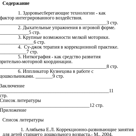
Содержание
Здоровьесберегающие технологии - как
фактор интегрированного воздействия.
____________________________________________3 стр.
Дыхательные упражнения в игровой форме.
____________5 стр.
Крупные возможности мелкой моторики.
______________6 стр.
Су-джок терапия в коррекционной практике.
___________7 стр.
Ниткография - как средство развития
зрительно-моторной координации.
____________________________________________8 стр.
Иппликатор Кузнецова в работе с
дошкольниками. _______9 стр.
Заключение
_____________________________________________11
стр.
Список литературы
_____________________________________12 стр.
Приложение
Список литературы
Алябьева Е.Л. Коррекционно-развивающие занятия
для детей старшего дошкольного возраста.- М., 2004.