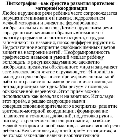
Ниткография - как средство развития зрительно-
моторной координации
Любое нарушение речи ребёнка часто сопровождается
нарушением внимания и памяти, недоразвитием
мелкой моторики и влияет на формирование
изобразительных навыков. Дети с нарушением речи
гораздо позже начинают обращать внимание на
окраску предметов и соотносить цвета, с трудом
запоминают их названия, плохо дифференцируют их.
Недостаточное восприятие слабонасыщенных цветов
влияет на настроение детей. Несформированность
графических навыков и умений мешает ребёнку
воплощать в рисунках задуманное, адекватно
изображать предметы объективного мира и затрудняет
эстетическое восприятие окружающего. Я пришла к
выводу о целесообразности проведения специальной
работы по развитию навыков рисования с помощью
нетрадиционных методик. Мы рисуем с помощью
обыкновенной верёвочки. Этот приём можно
использовать как дома, так и на занятиях. Используя
этот приём, я решаю следующие задачи:
совершенствование зрительного восприятия, развитие
зрительно-моторной координации, формирование
плавности и точности движений, подготовка руки к
письму, закрепление навыков рисования, развитие
мелкой моторики и воображения, а также связной речи
ребёнка. Ведь используя данный приём на занятиях, я
не только закрепляю навыки изобразительной