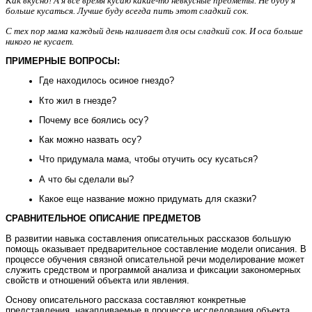
Как вкусно! А я все время кусаю какие-то невкусные предметы. Не буду я
больше кусаться. Лучше буду всегда пить этот сладкий сок.
С тех пор мама каждый день наливает для осы сладкий сок. И оса больше
никого не кусает.
ПРИМЕРНЫЕ ВОПРОСЫ:
Где находилось осиное гнездо?
Кто жил в гнезде?
Почему все боялись осу?
Как можно назвать осу?
Что придумала мама, чтобы отучить осу кусаться?
А что бы сделали вы?
Какое еще название можно придумать для сказки?
СРАВНИТЕЛЬНОЕ ОПИСАНИЕ ПРЕДМЕТОВ
В развитии навыка составления описательных рассказов большую
помощь оказывает предварительное составление модели описания. В
процессе обучения связной описательной речи моделирование может
служить средством и программой анализа и фиксации закономерных
свойств и отношений объекта или явления.
Основу описательного рассказа составляют конкретные
представления, накапливаемые в процессе исследования объекта