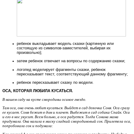
ребенок выкладывает модель сказки (картинную или
состоящую из символов-заместителей, выбирая их
произвольно);
затем ребенок отвечает на вопросы по содержанию сказки;
логопед моделирует фрагменты сказки, ребенок
пересказывает текст, соответствующий данному фрагменту;
ребенок пересказывает сказку по модели.
ОСА, КОТОРАЯ ЛЮБИЛА КУСАТЬСЯ.
В нашем саду на кусте смородины осиное гнездо.
Там оса, она очень любит кусаться. Выйдет в сад девочка Соня. Оса сразу
ее кусает. Соня бежит в дом и плачет. Выбежит в сад собака Спайк. Оса
и его в нос укусит. Всем больно, а оса радуется. Тогда Сонина мама
придумала. Она налила в миску сладкий смородиновый сок. Прилетела оса,
попробовала сок и подумала: