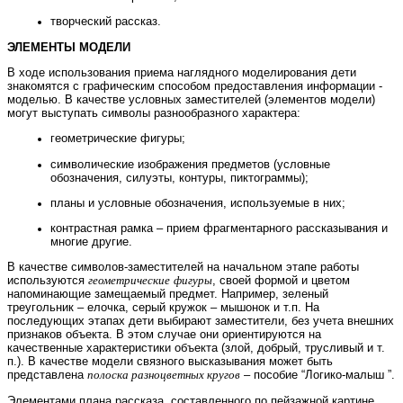
творческий рассказ.
ЭЛЕМЕНТЫ МОДЕЛИ
В ходе использования приема наглядного моделирования дети
знакомятся с графическим способом предоставления информации -
моделью. В качестве условных заместителей (элементов модели)
могут выступать символы разнообразного характера:
геометрические фигуры;
символические изображения предметов (условные
обозначения, силуэты, контуры, пиктограммы);
планы и условные обозначения, используемые в них;
контрастная рамка – прием фрагментарного рассказывания и
многие другие.
В качестве символов-заместителей на начальном этапе работы
используются
геометрические
фигуры
, своей формой и цветом
напоминающие замещаемый предмет. Например, зеленый
треугольник – елочка, серый кружок – мышонок и т.п. На
последующих этапах дети выбирают заместители, без учета внешних
признаков объекта. В этом случае они ориентируются на
качественные характеристики объекта (злой, добрый, трусливый и т.
п.). В качестве модели связного высказывания может быть
представлена
полоска разноцветных кругов
– пособие “Логико-малыш ”.
Элементами плана рассказа, составленного по пейзажной картине