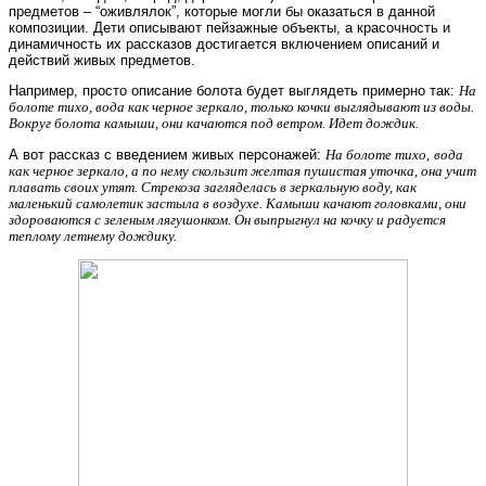
предметов – “оживлялок”, которые могли бы оказаться в данной
композиции. Дети описывают пейзажные объекты, а красочность и
динамичность их рассказов достигается включением описаний и
действий живых предметов.
Например, просто описание болота будет выглядеть примерно так:
На
болоте тихо, вода как черное зеркало, только кочки выглядывают из воды.
Вокруг болота камыши, они качаются под ветром. Идет дождик.
А вот рассказ с введением живых персонажей:
На болоте тихо,
вода
как черное зеркало, а по нему скользит желтая пушистая уточка, она учит
плавать своих утят. Стрекоза загляделась в зеркальную воду, как
маленький самолетик застыла в воздухе. Камыши качают головками, они
здороваются с зеленым лягушонком. Он выпрыгнул на кочку и радуется
теплому летнему дождику.