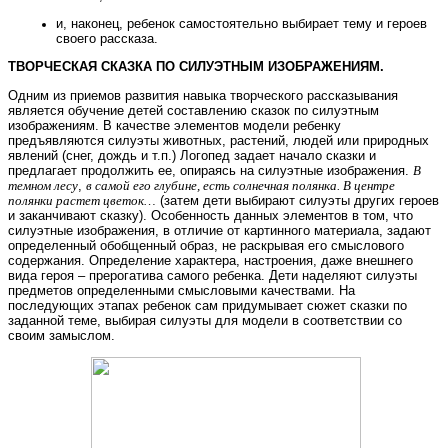
и, наконец, ребенок самостоятельно выбирает тему и героев
своего рассказа.
ТВОРЧЕСКАЯ СКАЗКА ПО СИЛУЭТНЫМ ИЗОБРАЖЕНИЯМ.
Одним из приемов развития навыка творческого рассказывания
является обучение детей составлению сказок по силуэтным
изображениям. В качестве элементов модели ребенку
предъявляются силуэты животных, растений, людей или природных
явлений (снег, дождь и т.п.) Логопед задает начало сказки и
предлагает продолжить ее, опираясь на силуэтные изображения.
В
темном лесу
,
в самой его глубине, есть солнечная полянка. В центре
полянки растет цветок…
(затем дети выбирают силуэты других героев
и заканчивают сказку). Особенность данных элементов в том, что
силуэтные изображения, в отличие от картинного материала, задают
определенный обобщенный образ, не раскрывая его смыслового
содержания. Определение характера, настроения, даже внешнего
вида героя – прерогатива самого ребенка. Дети наделяют силуэты
предметов определенными смысловыми качествами. На
последующих этапах ребенок сам придумывает сюжет сказки по
заданной теме, выбирая силуэты для модели в соответствии со
своим замыслом.