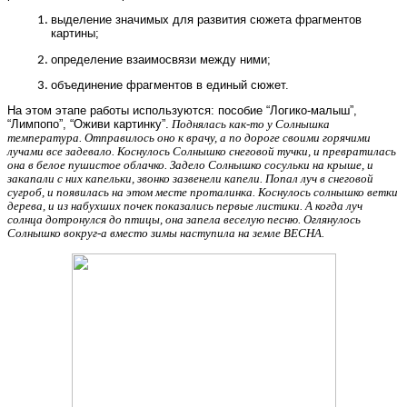
выделение значимых для развития сюжета фрагментов
картины;
определение взаимосвязи между ними;
объединение фрагментов в единый сюжет.
На этом этапе работы используются: пособие “Логико-малыш”,
“Лимпопо”, “Оживи картинку”.
Поднялась как-то у Солнышка
температура. Отправилось оно к врачу, а по дороге своими горячими
лучами все задевало. Коснулось Солнышко снеговой тучки, и превратилась
она в белое пушистое облачко. Задело Солнышко сосульки на крыше, и
закапали с них капельки, звонко зазвенели капели. Попал луч в снеговой
сугроб, и появилась на этом месте проталинка. Коснулось солнышко ветки
дерева, и из набухших почек показались первые листики. А когда луч
солнца дотронулся до птицы, она запела веселую песню. Оглянулось
Солнышко вокруг-а вместо зимы наступила на земле ВЕСНА.