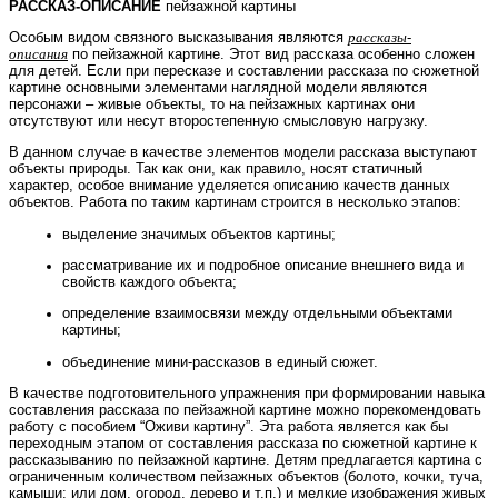
РАССКАЗ-ОПИСАНИЕ
пейзажной картины
Особым видом связного высказывания являются
рассказы
-
описания
по пейзажной картине. Этот вид рассказа особенно сложен
для детей. Если при пересказе и составлении рассказа по сюжетной
картине основными элементами наглядной модели являются
персонажи – живые объекты, то на пейзажных картинах они
отсутствуют или несут второстепенную смысловую нагрузку.
В данном случае в качестве элементов модели рассказа выступают
объекты природы. Так как они, как правило, носят статичный
характер, особое внимание уделяется описанию качеств данных
объектов. Работа по таким картинам строится в несколько этапов:
выделение значимых объектов картины;
рассматривание их и подробное описание внешнего вида и
свойств каждого объекта;
определение взаимосвязи между отдельными объектами
картины;
объединение мини-рассказов в единый сюжет.
В качестве подготовительного упражнения при формировании навыка
составления рассказа по пейзажной картине можно порекомендовать
работу с пособием “Оживи картину”. Эта работа является как бы
переходным этапом от составления рассказа по сюжетной картине к
рассказыванию по пейзажной картине. Детям предлагается картина с
ограниченным количеством пейзажных объектов (болото, кочки, туча,
камыши; или дом, огород, дерево и т.п.) и мелкие изображения живых