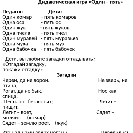
Дидактическая игра «Один – пять»
Педагог: Дети:
Один комар - пять комаров
Одна оса - пять ос
Один жук - пять жуков
Одна пчела - пять пчел
Один муравей - пять муравьев
Одна муха - пять мух
Одна бабочка - пять бабочек
- Дети, вы любите загадки отгадывать?
«Отгадай загадку,
покажи отгадку»
Загадки
Черен, да не ворон. Не зверь, не
птица,
Рогат, да не бык. Нос как
спица,
Шесть ног без копыт; Летит –
пищит,
Летит – воет, Сядет –
молчит. (комар)
Сядет – землю роет. (жук)
Кто над нами вверх ногами Шевелились