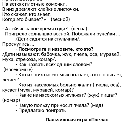
На ветках плотные комочки,
В них дремлют клейкие листочки.
Кто скажет, кто знает,
Когда это бывает?» (весной)
- А сейчас какое время года? (весна)
- Пригрело солнышко весной. Побежали ручейки …
/Дети садятся на стульчики/.
Проснулись …
-
Посмотрите и назовите, кто это?
/Дети называют: бабочка, жук, пчела, оса, муравей,
муха, стрекоза, комар/.
- Как назвать всех одним словом?
(Насекомые)
- Кто из этих насекомых ползает, а кто прыгает,
летает?
- Кто из насекомых больно жалит (пчела, оса),
кусает (муха, муравей, комар)?
- Какие из насекомых жужжат? (жук) пищат?
(комар)
- Какую пользу приносит пчела? (мед)
- Предлагаю поиграть
Пальчиковая игра «Пчела»