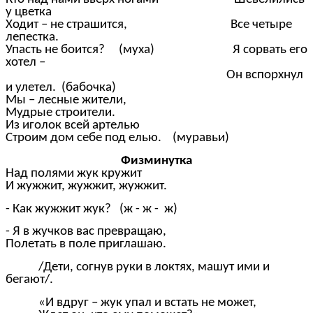
у цветка
Ходит – не страшится, Все четыре
лепестка.
Упасть не боится? (муха) Я сорвать его
хотел –
Он вспорхнул
и улетел. (бабочка)
Мы – лесные жители,
Мудрые строители.
Из иголок всей артелью
Строим дом себе под елью. (муравьи)
Физминутка
Над полями жук кружит
И жужжит, жужжит, жужжит.
- Как жужжит жук? (ж - ж - ж)
- Я в жучков вас превращаю,
Полетать в поле приглашаю.
/Дети, согнув руки в локтях, машут ими и
бегают/.
«И вдруг – жук упал и встать не может,