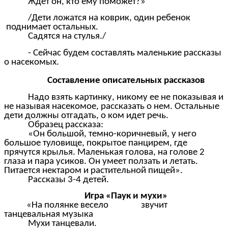
Ждет он, кто ему поможет?»
/Дети ложатся на коврик, один ребенок
поднимает остальных.
Садятся на стулья./
- Сейчас будем составлять маленькие рассказы
о насекомых.
Составление описательных рассказов
Надо взять картинку, никому ее не показывая и
не называя насекомое, рассказать о нем. Остальные
дети должны отгадать, о ком идет речь.
Образец рассказа:
«Он большой, темно-коричневый, у него
большое туловище, покрытое панцирем, где
прячутся крылья. Маленькая голова, на голове 2
глаза и пара усиков. Он умеет ползать и летать.
Питается нектаром и растительной пищей».
Рассказы 3-4 детей.
Игра «Паук и мухи»
«На полянке весело звучит
танцевальная музыка
Мухи танцевали.